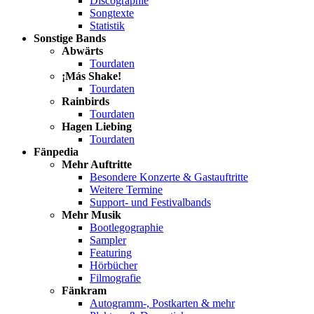
Discographie
Songtexte
Statistik
Sonstige Bands
Abwärts
Tourdaten
¡Más Shake!
Tourdaten
Rainbirds
Tourdaten
Hagen Liebing
Tourdaten
Fänpedia
Mehr Auftritte
Besondere Konzerte & Gastauftritte
Weitere Termine
Support- und Festivalbands
Mehr Musik
Bootlegographie
Sampler
Featuring
Hörbücher
Filmografie
Fänkram
Autogramm-, Postkarten & mehr