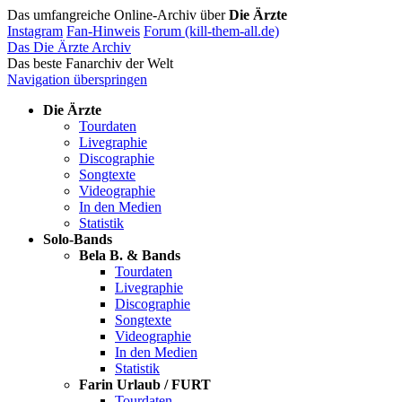
Das umfangreiche Online-Archiv über
Die Ärzte
Instagram
Fan-Hinweis
Forum (kill-them-all.de)
Das Die Ärzte Archiv
Das beste Fanarchiv der Welt
Navigation überspringen
Die Ärzte
Tourdaten
Livegraphie
Discographie
Songtexte
Videographie
In den Medien
Statistik
Solo-Bands
Bela B. & Bands
Tourdaten
Livegraphie
Discographie
Songtexte
Videographie
In den Medien
Statistik
Farin Urlaub / FURT
Tourdaten