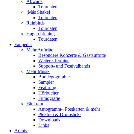
Abwärts
Tourdaten
¡Más Shake!
Tourdaten
Rainbirds
Tourdaten
Hagen Liebing
Tourdaten
Fänpedia
Mehr Auftritte
Besondere Konzerte & Gastauftritte
Weitere Termine
Support- und Festivalbands
Mehr Musik
Bootlegographie
Sampler
Featuring
Hörbücher
Filmografie
Fänkram
Autogramm-, Postkarten & mehr
Plektren & Drumsticks
Downloads
Links
Archiv