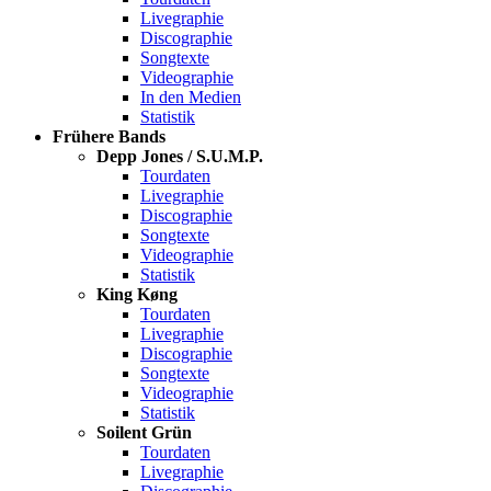
Livegraphie
Discographie
Songtexte
Videographie
In den Medien
Statistik
Frühere Bands
Depp Jones / S.U.M.P.
Tourdaten
Livegraphie
Discographie
Songtexte
Videographie
Statistik
King Køng
Tourdaten
Livegraphie
Discographie
Songtexte
Videographie
Statistik
Soilent Grün
Tourdaten
Livegraphie