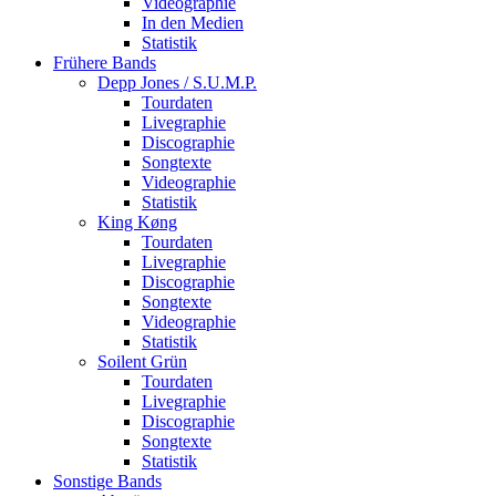
Videographie
In den Medien
Statistik
Frühere Bands
Depp Jones / S.U.M.P.
Tourdaten
Livegraphie
Discographie
Songtexte
Videographie
Statistik
King Køng
Tourdaten
Livegraphie
Discographie
Songtexte
Videographie
Statistik
Soilent Grün
Tourdaten
Livegraphie
Discographie
Songtexte
Statistik
Sonstige Bands