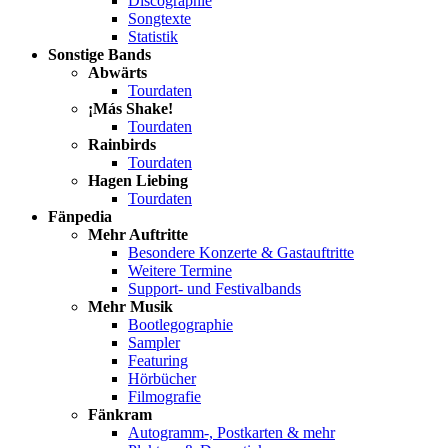
Discographie
Songtexte
Statistik
Sonstige Bands
Abwärts
Tourdaten
¡Más Shake!
Tourdaten
Rainbirds
Tourdaten
Hagen Liebing
Tourdaten
Fänpedia
Mehr Auftritte
Besondere Konzerte & Gastauftritte
Weitere Termine
Support- und Festivalbands
Mehr Musik
Bootlegographie
Sampler
Featuring
Hörbücher
Filmografie
Fänkram
Autogramm-, Postkarten & mehr