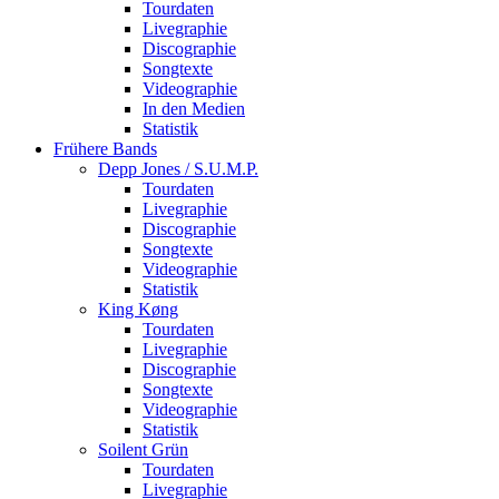
Tourdaten
Livegraphie
Discographie
Songtexte
Videographie
In den Medien
Statistik
Frühere Bands
Depp Jones / S.U.M.P.
Tourdaten
Livegraphie
Discographie
Songtexte
Videographie
Statistik
King Køng
Tourdaten
Livegraphie
Discographie
Songtexte
Videographie
Statistik
Soilent Grün
Tourdaten
Livegraphie