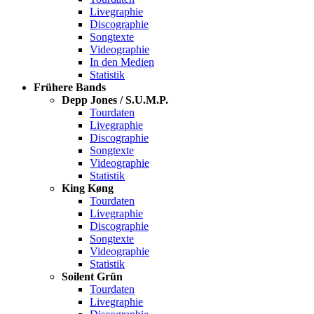
Livegraphie
Discographie
Songtexte
Videographie
In den Medien
Statistik
Frühere Bands
Depp Jones / S.U.M.P.
Tourdaten
Livegraphie
Discographie
Songtexte
Videographie
Statistik
King Køng
Tourdaten
Livegraphie
Discographie
Songtexte
Videographie
Statistik
Soilent Grün
Tourdaten
Livegraphie