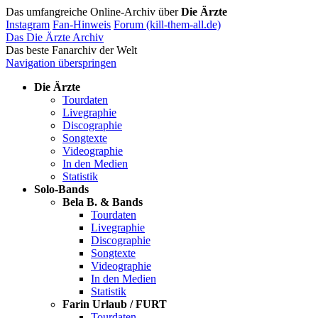
Das umfangreiche Online-Archiv über
Die Ärzte
Instagram
Fan-Hinweis
Forum (kill-them-all.de)
Das Die Ärzte Archiv
Das beste Fanarchiv der Welt
Navigation überspringen
Die Ärzte
Tourdaten
Livegraphie
Discographie
Songtexte
Videographie
In den Medien
Statistik
Solo-Bands
Bela B. & Bands
Tourdaten
Livegraphie
Discographie
Songtexte
Videographie
In den Medien
Statistik
Farin Urlaub / FURT
Tourdaten