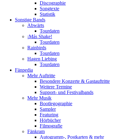
Discographie
Songtexte
Statistik
Sonstige Bands
Abwärts
Tourdaten
¡Más Shake!
Tourdaten
Rainbirds
Tourdaten
Hagen Liebing
Tourdaten
Fänpedia
Mehr Auftritte
Besondere Konzerte & Gastauftritte
Weitere Termine
Support- und Festivalbands
Mehr Musik
Bootlegographie
Sampler
Featuring
Hörbücher
Filmografie
Fänkram
Autogramm-, Postkarten & mehr