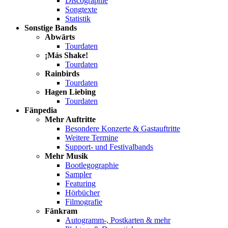
Discographie
Songtexte
Statistik
Sonstige Bands
Abwärts
Tourdaten
¡Más Shake!
Tourdaten
Rainbirds
Tourdaten
Hagen Liebing
Tourdaten
Fänpedia
Mehr Auftritte
Besondere Konzerte & Gastauftritte
Weitere Termine
Support- und Festivalbands
Mehr Musik
Bootlegographie
Sampler
Featuring
Hörbücher
Filmografie
Fänkram
Autogramm-, Postkarten & mehr