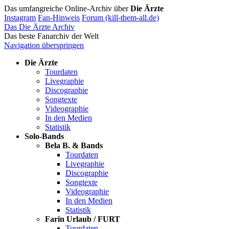
Das umfangreiche Online-Archiv über
Die Ärzte
Instagram
Fan-Hinweis
Forum (kill-them-all.de)
Das Die Ärzte Archiv
Das beste Fanarchiv der Welt
Navigation überspringen
Die Ärzte
Tourdaten
Livegraphie
Discographie
Songtexte
Videographie
In den Medien
Statistik
Solo-Bands
Bela B. & Bands
Tourdaten
Livegraphie
Discographie
Songtexte
Videographie
In den Medien
Statistik
Farin Urlaub / FURT
Tourdaten