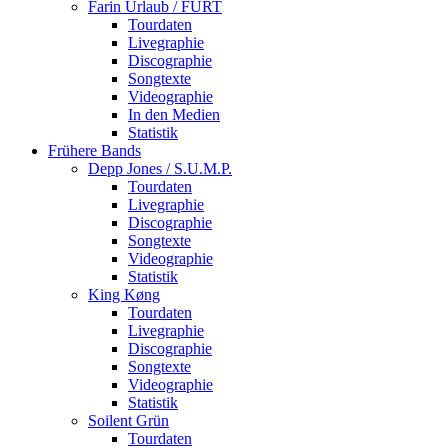
Farin Urlaub / FURT
Tourdaten
Livegraphie
Discographie
Songtexte
Videographie
In den Medien
Statistik
Frühere Bands
Depp Jones / S.U.M.P.
Tourdaten
Livegraphie
Discographie
Songtexte
Videographie
Statistik
King Køng
Tourdaten
Livegraphie
Discographie
Songtexte
Videographie
Statistik
Soilent Grün
Tourdaten