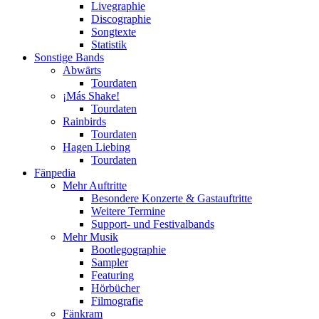
Livegraphie
Discographie
Songtexte
Statistik
Sonstige Bands
Abwärts
Tourdaten
¡Más Shake!
Tourdaten
Rainbirds
Tourdaten
Hagen Liebing
Tourdaten
Fänpedia
Mehr Auftritte
Besondere Konzerte & Gastauftritte
Weitere Termine
Support- und Festivalbands
Mehr Musik
Bootlegographie
Sampler
Featuring
Hörbücher
Filmografie
Fänkram