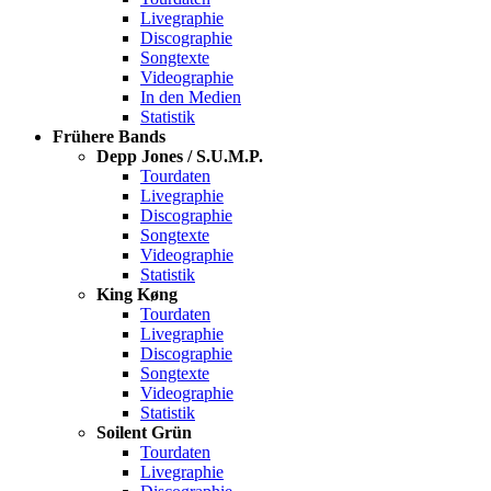
Livegraphie
Discographie
Songtexte
Videographie
In den Medien
Statistik
Frühere Bands
Depp Jones / S.U.M.P.
Tourdaten
Livegraphie
Discographie
Songtexte
Videographie
Statistik
King Køng
Tourdaten
Livegraphie
Discographie
Songtexte
Videographie
Statistik
Soilent Grün
Tourdaten
Livegraphie