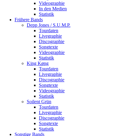
Videographie
In den Medien
Statistik
Frühere Bands
Depp Jones / S.U.M.P.
Tourdaten
Livegraphie
Discographie
Songtexte
Videographie
Statistik
King Køng
Tourdaten
Livegraphie
Discographie
Songtexte
Videographie
Statistik
Soilent Grün
Tourdaten
Livegraphie
Discographie
Songtexte
Statistik
Sonstige Bands