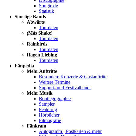
Discographie
Songtexte
Statistik
Sonstige Bands
Abwärts
Tourdaten
¡Más Shake!
Tourdaten
Rainbirds
Tourdaten
Hagen Liebing
Tourdaten
Fänpedia
Mehr Auftritte
Besondere Konzerte & Gastauftritte
Weitere Termine
Support- und Festivalbands
Mehr Musik
Bootlegographie
Sampler
Featuring
Hörbücher
Filmografie
Fänkram
Autogramm-, Postkarten & mehr