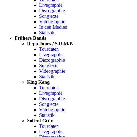
Livegraphie
Discographie
Songtexte
Videographie
In den Medien
Statistik
Frühere Bands
Depp Jones / S.U.M.P.
Tourdaten
Livegraphie
Discographie
Songtexte
Videographie
Statistik
King Køng
Tourdaten
Livegraphie
Discographie
Songtexte
Videographie
Statistik
Soilent Grün
Tourdaten
Livegraphie