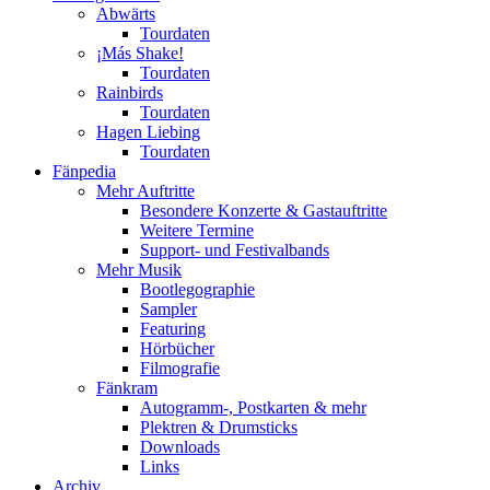
Abwärts
Tourdaten
¡Más Shake!
Tourdaten
Rainbirds
Tourdaten
Hagen Liebing
Tourdaten
Fänpedia
Mehr Auftritte
Besondere Konzerte & Gastauftritte
Weitere Termine
Support- und Festivalbands
Mehr Musik
Bootlegographie
Sampler
Featuring
Hörbücher
Filmografie
Fänkram
Autogramm-, Postkarten & mehr
Plektren & Drumsticks
Downloads
Links
Archiv