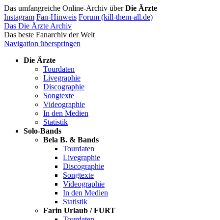
Das umfangreiche Online-Archiv über
Die Ärzte
Instagram
Fan-Hinweis
Forum (kill-them-all.de)
Das Die Ärzte Archiv
Das beste Fanarchiv der Welt
Navigation überspringen
Die Ärzte
Tourdaten
Livegraphie
Discographie
Songtexte
Videographie
In den Medien
Statistik
Solo-Bands
Bela B. & Bands
Tourdaten
Livegraphie
Discographie
Songtexte
Videographie
In den Medien
Statistik
Farin Urlaub / FURT
Tourdaten