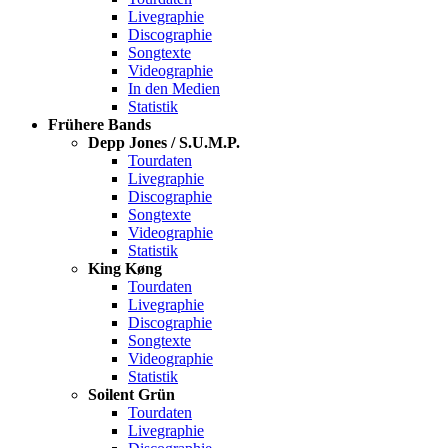
Livegraphie
Discographie
Songtexte
Videographie
In den Medien
Statistik
Frühere Bands
Depp Jones / S.U.M.P.
Tourdaten
Livegraphie
Discographie
Songtexte
Videographie
Statistik
King Køng
Tourdaten
Livegraphie
Discographie
Songtexte
Videographie
Statistik
Soilent Grün
Tourdaten
Livegraphie