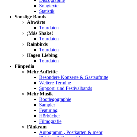
Discographie
Songtexte
Statistik
Sonstige Bands
Abwärts
Tourdaten
¡Más Shake!
Tourdaten
Rainbirds
Tourdaten
Hagen Liebing
Tourdaten
Fänpedia
Mehr Auftritte
Besondere Konzerte & Gastauftritte
Weitere Termine
Support- und Festivalbands
Mehr Musik
Bootlegographie
Sampler
Featuring
Hörbücher
Filmografie
Fänkram
Autogramm-, Postkarten & mehr