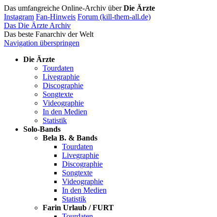
Das umfangreiche Online-Archiv über
Die Ärzte
Instagram
Fan-Hinweis
Forum (kill-them-all.de)
Das Die Ärzte Archiv
Das beste Fanarchiv der Welt
Navigation überspringen
Die Ärzte
Tourdaten
Livegraphie
Discographie
Songtexte
Videographie
In den Medien
Statistik
Solo-Bands
Bela B. & Bands
Tourdaten
Livegraphie
Discographie
Songtexte
Videographie
In den Medien
Statistik
Farin Urlaub / FURT
Tourdaten