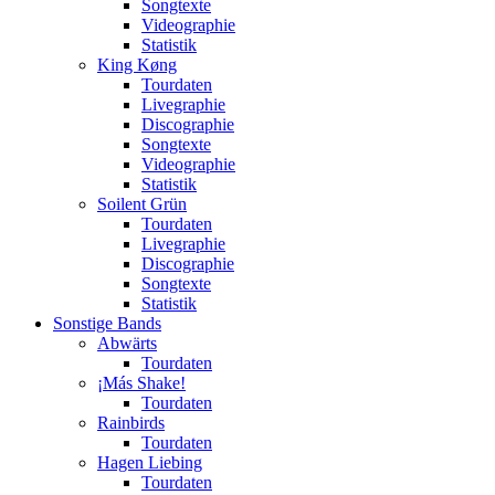
Songtexte
Videographie
Statistik
King Køng
Tourdaten
Livegraphie
Discographie
Songtexte
Videographie
Statistik
Soilent Grün
Tourdaten
Livegraphie
Discographie
Songtexte
Statistik
Sonstige Bands
Abwärts
Tourdaten
¡Más Shake!
Tourdaten
Rainbirds
Tourdaten
Hagen Liebing
Tourdaten