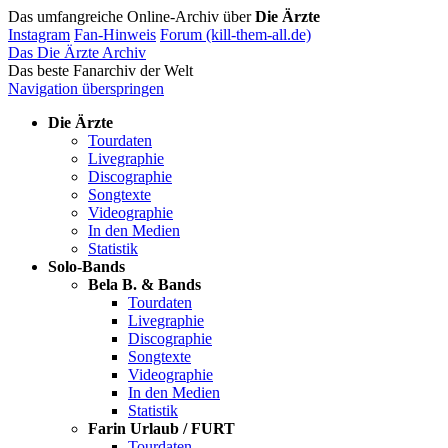
Das umfangreiche Online-Archiv über
Die Ärzte
Instagram
Fan-Hinweis
Forum (kill-them-all.de)
Das Die Ärzte Archiv
Das beste Fanarchiv der Welt
Navigation überspringen
Die Ärzte
Tourdaten
Livegraphie
Discographie
Songtexte
Videographie
In den Medien
Statistik
Solo-Bands
Bela B. & Bands
Tourdaten
Livegraphie
Discographie
Songtexte
Videographie
In den Medien
Statistik
Farin Urlaub / FURT
Tourdaten