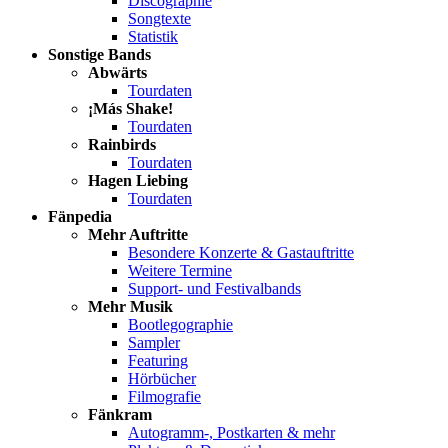
Discographie
Songtexte
Statistik
Sonstige Bands
Abwärts
Tourdaten
¡Más Shake!
Tourdaten
Rainbirds
Tourdaten
Hagen Liebing
Tourdaten
Fänpedia
Mehr Auftritte
Besondere Konzerte & Gastauftritte
Weitere Termine
Support- und Festivalbands
Mehr Musik
Bootlegographie
Sampler
Featuring
Hörbücher
Filmografie
Fänkram
Autogramm-, Postkarten & mehr