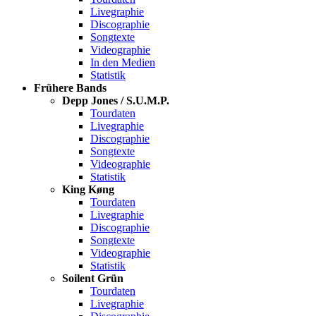
Livegraphie
Discographie
Songtexte
Videographie
In den Medien
Statistik
Frühere Bands
Depp Jones / S.U.M.P.
Tourdaten
Livegraphie
Discographie
Songtexte
Videographie
Statistik
King Køng
Tourdaten
Livegraphie
Discographie
Songtexte
Videographie
Statistik
Soilent Grün
Tourdaten
Livegraphie