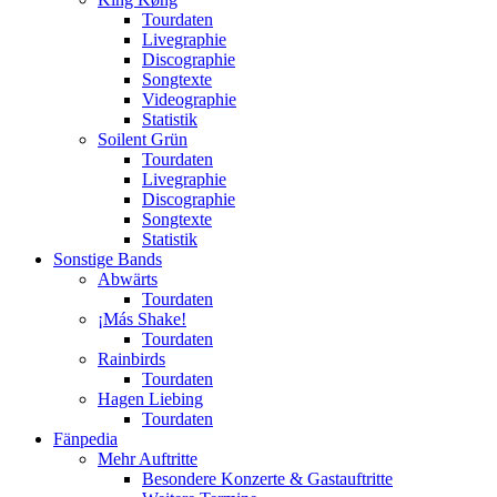
Tourdaten
Livegraphie
Discographie
Songtexte
Videographie
Statistik
Soilent Grün
Tourdaten
Livegraphie
Discographie
Songtexte
Statistik
Sonstige Bands
Abwärts
Tourdaten
¡Más Shake!
Tourdaten
Rainbirds
Tourdaten
Hagen Liebing
Tourdaten
Fänpedia
Mehr Auftritte
Besondere Konzerte & Gastauftritte