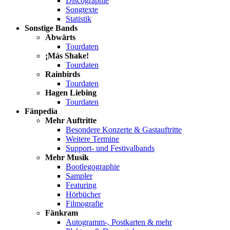
Discographie
Songtexte
Statistik
Sonstige Bands
Abwärts
Tourdaten
¡Más Shake!
Tourdaten
Rainbirds
Tourdaten
Hagen Liebing
Tourdaten
Fänpedia
Mehr Auftritte
Besondere Konzerte & Gastauftritte
Weitere Termine
Support- und Festivalbands
Mehr Musik
Bootlegographie
Sampler
Featuring
Hörbücher
Filmografie
Fänkram
Autogramm-, Postkarten & mehr