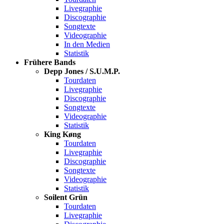
Livegraphie
Discographie
Songtexte
Videographie
In den Medien
Statistik
Frühere Bands
Depp Jones / S.U.M.P.
Tourdaten
Livegraphie
Discographie
Songtexte
Videographie
Statistik
King Køng
Tourdaten
Livegraphie
Discographie
Songtexte
Videographie
Statistik
Soilent Grün
Tourdaten
Livegraphie