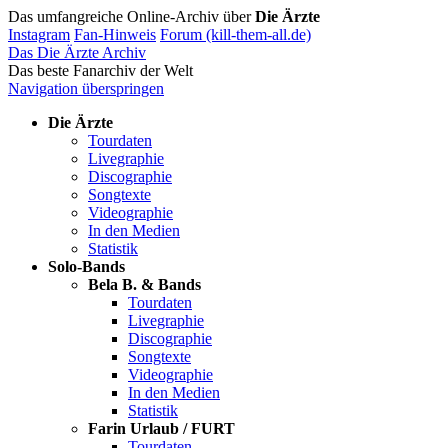
Das umfangreiche Online-Archiv über
Die Ärzte
Instagram
Fan-Hinweis
Forum (kill-them-all.de)
Das Die Ärzte Archiv
Das beste Fanarchiv der Welt
Navigation überspringen
Die Ärzte
Tourdaten
Livegraphie
Discographie
Songtexte
Videographie
In den Medien
Statistik
Solo-Bands
Bela B. & Bands
Tourdaten
Livegraphie
Discographie
Songtexte
Videographie
In den Medien
Statistik
Farin Urlaub / FURT
Tourdaten