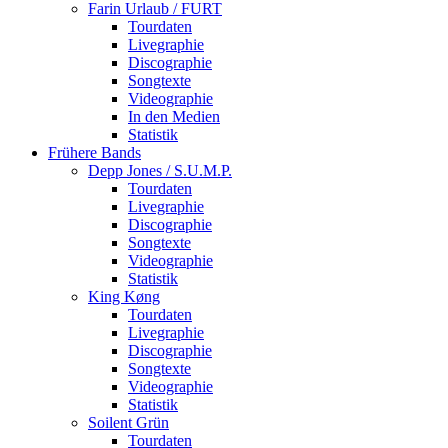
Farin Urlaub / FURT
Tourdaten
Livegraphie
Discographie
Songtexte
Videographie
In den Medien
Statistik
Frühere Bands
Depp Jones / S.U.M.P.
Tourdaten
Livegraphie
Discographie
Songtexte
Videographie
Statistik
King Køng
Tourdaten
Livegraphie
Discographie
Songtexte
Videographie
Statistik
Soilent Grün
Tourdaten