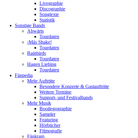
Livegraphie
Discographie
Songtexte
Statistik
Sonstige Bands
Abwärts
Tourdaten
¡Más Shake!
Tourdaten
Rainbirds
Tourdaten
Hagen Liebing
Tourdaten
Fänpedia
Mehr Auftritte
Besondere Konzerte & Gastauftritte
Weitere Termine
Support- und Festivalbands
Mehr Musik
Bootlegographie
Sampler
Featuring
Hörbücher
Filmografie
Fänkram