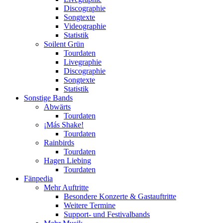
Discographie
Songtexte
Videographie
Statistik
Soilent Grün
Tourdaten
Livegraphie
Discographie
Songtexte
Statistik
Sonstige Bands
Abwärts
Tourdaten
¡Más Shake!
Tourdaten
Rainbirds
Tourdaten
Hagen Liebing
Tourdaten
Fänpedia
Mehr Auftritte
Besondere Konzerte & Gastauftritte
Weitere Termine
Support- und Festivalbands