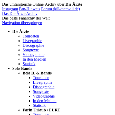
Das umfangreiche Online-Archiv über
Die Ärzte
Instagram
Fan-Hinweis
Forum (kill-them-all.de)
Das Die Ärzte Archiv
Das beste Fanarchiv der Welt
Navigation überspringen
Die Ärzte
Tourdaten
Livegraphie
Discographie
Songtexte
Videographie
In den Medien
Statistik
Solo-Bands
Bela B. & Bands
Tourdaten
Livegraphie
Discographie
Songtexte
Videographie
In den Medien
Statistik
Farin Urlaub / FURT
Tourdaten