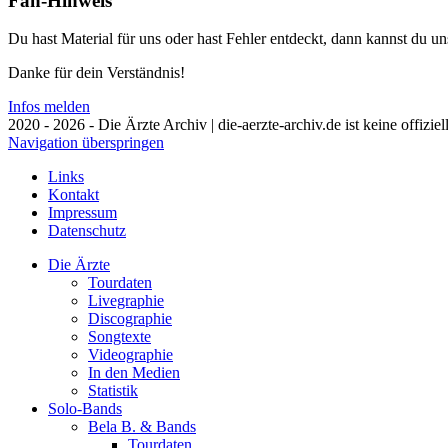
Fan-Hinweis
Du hast Material für uns oder hast Fehler entdeckt, dann kannst du 
Danke für dein Verständnis!
Infos melden
2020 - 2026 - Die Ärzte Archiv | die-aerzte-archiv.de ist keine offizie
Navigation überspringen
Links
Kontakt
Impressum
Datenschutz
Die Ärzte
Tourdaten
Livegraphie
Discographie
Songtexte
Videographie
In den Medien
Statistik
Solo-Bands
Bela B. & Bands
Tourdaten