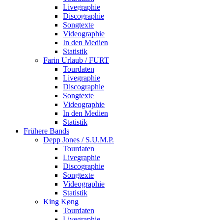
Livegraphie
Discographie
Songtexte
Videographie
In den Medien
Statistik
Farin Urlaub / FURT
Tourdaten
Livegraphie
Discographie
Songtexte
Videographie
In den Medien
Statistik
Frühere Bands
Depp Jones / S.U.M.P.
Tourdaten
Livegraphie
Discographie
Songtexte
Videographie
Statistik
King Køng
Tourdaten
Livegraphie