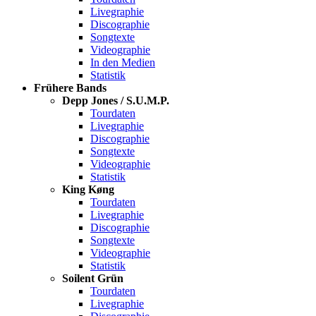
Livegraphie
Discographie
Songtexte
Videographie
In den Medien
Statistik
Frühere Bands
Depp Jones / S.U.M.P.
Tourdaten
Livegraphie
Discographie
Songtexte
Videographie
Statistik
King Køng
Tourdaten
Livegraphie
Discographie
Songtexte
Videographie
Statistik
Soilent Grün
Tourdaten
Livegraphie