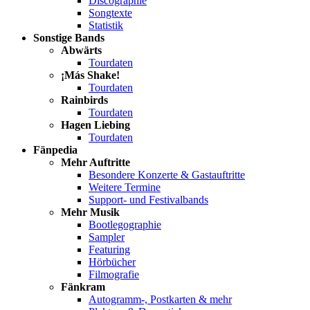
Discographie
Songtexte
Statistik
Sonstige Bands
Abwärts
Tourdaten
¡Más Shake!
Tourdaten
Rainbirds
Tourdaten
Hagen Liebing
Tourdaten
Fänpedia
Mehr Auftritte
Besondere Konzerte & Gastauftritte
Weitere Termine
Support- und Festivalbands
Mehr Musik
Bootlegographie
Sampler
Featuring
Hörbücher
Filmografie
Fänkram
Autogramm-, Postkarten & mehr