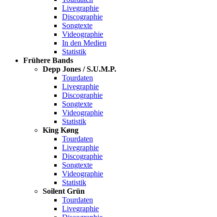
Livegraphie
Discographie
Songtexte
Videographie
In den Medien
Statistik
Frühere Bands
Depp Jones / S.U.M.P.
Tourdaten
Livegraphie
Discographie
Songtexte
Videographie
Statistik
King Køng
Tourdaten
Livegraphie
Discographie
Songtexte
Videographie
Statistik
Soilent Grün
Tourdaten
Livegraphie