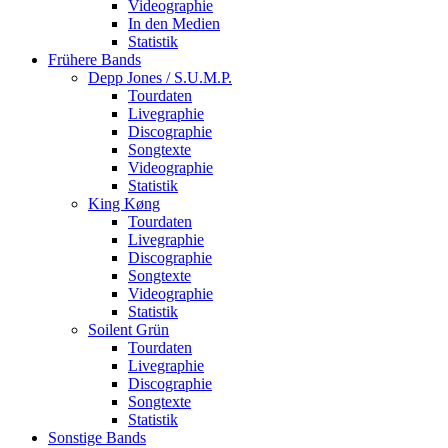
Videographie
In den Medien
Statistik
Frühere Bands
Depp Jones / S.U.M.P.
Tourdaten
Livegraphie
Discographie
Songtexte
Videographie
Statistik
King Køng
Tourdaten
Livegraphie
Discographie
Songtexte
Videographie
Statistik
Soilent Grün
Tourdaten
Livegraphie
Discographie
Songtexte
Statistik
Sonstige Bands