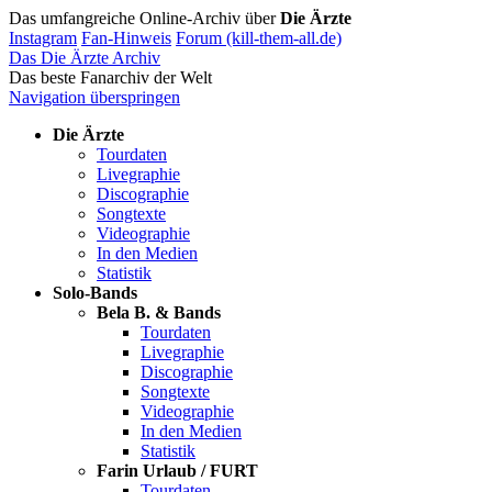
Das umfangreiche Online-Archiv über
Die Ärzte
Instagram
Fan-Hinweis
Forum (kill-them-all.de)
Das Die Ärzte Archiv
Das beste Fanarchiv der Welt
Navigation überspringen
Die Ärzte
Tourdaten
Livegraphie
Discographie
Songtexte
Videographie
In den Medien
Statistik
Solo-Bands
Bela B. & Bands
Tourdaten
Livegraphie
Discographie
Songtexte
Videographie
In den Medien
Statistik
Farin Urlaub / FURT
Tourdaten