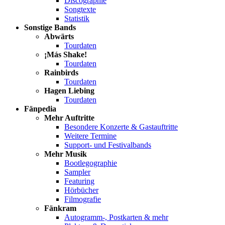
Discographie
Songtexte
Statistik
Sonstige Bands
Abwärts
Tourdaten
¡Más Shake!
Tourdaten
Rainbirds
Tourdaten
Hagen Liebing
Tourdaten
Fänpedia
Mehr Auftritte
Besondere Konzerte & Gastauftritte
Weitere Termine
Support- und Festivalbands
Mehr Musik
Bootlegographie
Sampler
Featuring
Hörbücher
Filmografie
Fänkram
Autogramm-, Postkarten & mehr