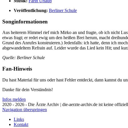
Musik:
Farin Urlaub
Veröffentlichung:
Berliner Schule
Songinformationen
Aus heiterem Himmel rief mich Mirko an und fragte, ob ich nicht Lu
etwas fragt; er redet ewig um den heißen Brei herum, macht dreihunde
Grund des Anrufes konstruieren.) Jedenfalls: ich hatte, denn ich mo
abgewandeltem Refrain auf. Leider wurde das Lied kein Hit; und kurz 
Quelle: Berliner Schule
Fan-Hinweis
Du hast Material für uns oder hast Fehler entdeckt, dann kannst du 
Danke für dein Verständnis!
Infos melden
2020 - 2026 - Die Ärzte Archiv | die-aerzte-archiv.de ist keine offizie
Navigation überspringen
Links
Kontakt