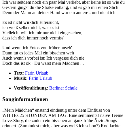
Ich war seitdem noch ein paar Mal verliebt, aber keine ist so wie du
Gestern gingst du die Straße entlang, und es gab mir einen Stich
Denn der Mann an deiner Hand war ein andere - und nicht ich
Es ist nicht wirklich Eifersucht,
ich weiß selber nicht, was es ist
Vielleicht will ich mir nur nicht eingestehen,
dass ich dich immer noch vermiss'
Und wenn ich Fotos von früher anseh'
Dann tut es jedes Mal ein bisschen weh
Auch wenn's vorbei ist: Ich vergesse dich nie
Doch das ist ok - Du warst mein Mädchen ...
Text:
Farin Urlaub
Musik:
Farin Urlaub
Veröffentlichung:
Berliner Schule
Songinformationen
„Mein Mädchen“ enstand eindeutig unter dem Einfluss von
WITTEs 25 STUNDEN AM TAG. Eine sentimental-naive Teenie-
Love-Story, die zudem ein bisschen an ganz frühe Ärzte-Songs
erinnert. (Zumindest mich, aber was weiß ich schon?) Rod lachte