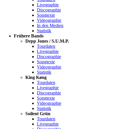
Livegraphie
Discographie
Songtexte
Videographie
In den Medien
Statistik
Frühere Bands
Depp Jones / S.U.M.P.
Tourdaten
Livegraphie
Discographie
Songtexte
Videographie
Statistik
King Køng
Tourdaten
Livegraphie
Discographie
Songtexte
Videographie
Statistik
Soilent Grün
Tourdaten
Livegraphie