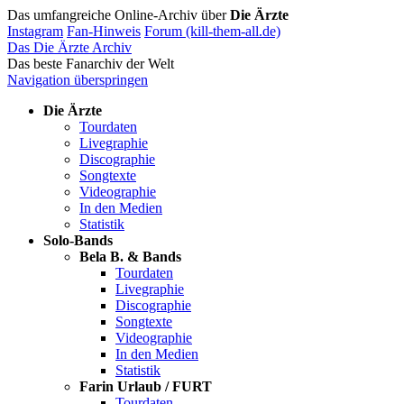
Das umfangreiche Online-Archiv über
Die Ärzte
Instagram
Fan-Hinweis
Forum (kill-them-all.de)
Das Die Ärzte Archiv
Das beste Fanarchiv der Welt
Navigation überspringen
Die Ärzte
Tourdaten
Livegraphie
Discographie
Songtexte
Videographie
In den Medien
Statistik
Solo-Bands
Bela B. & Bands
Tourdaten
Livegraphie
Discographie
Songtexte
Videographie
In den Medien
Statistik
Farin Urlaub / FURT
Tourdaten