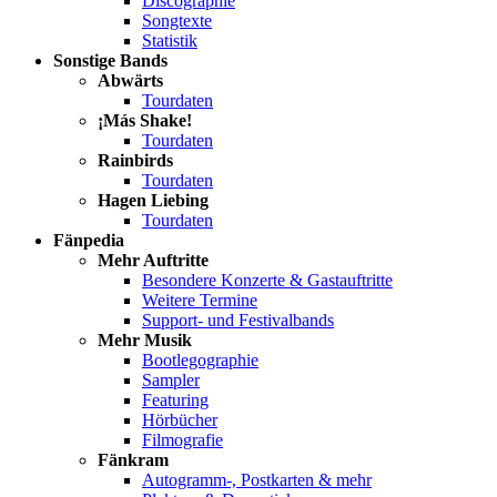
Discographie
Songtexte
Statistik
Sonstige Bands
Abwärts
Tourdaten
¡Más Shake!
Tourdaten
Rainbirds
Tourdaten
Hagen Liebing
Tourdaten
Fänpedia
Mehr Auftritte
Besondere Konzerte & Gastauftritte
Weitere Termine
Support- und Festivalbands
Mehr Musik
Bootlegographie
Sampler
Featuring
Hörbücher
Filmografie
Fänkram
Autogramm-, Postkarten & mehr