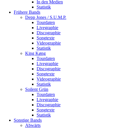
In den Medien
Statistik
Frühere Bands
Depp Jones / S.U.M.P.
Tourdaten
Livegraphie
Discographie
Songtexte
Videographie
Statistik
King Køng
Tourdaten
Livegraphie
Discographie
Songtexte
Videographie
Statistik
Soilent Grün
Tourdaten
Livegraphie
Discographie
Songtexte
Statistik
Sonstige Bands
Abwärts