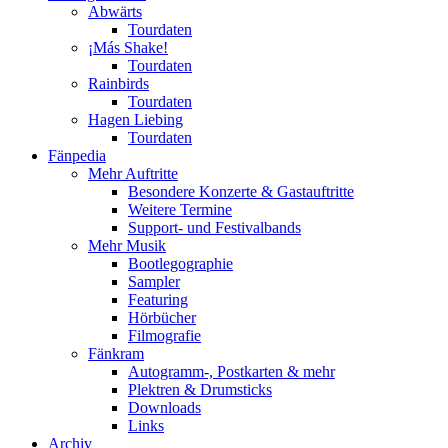
Abwärts
Tourdaten
¡Más Shake!
Tourdaten
Rainbirds
Tourdaten
Hagen Liebing
Tourdaten
Fänpedia
Mehr Auftritte
Besondere Konzerte & Gastauftritte
Weitere Termine
Support- und Festivalbands
Mehr Musik
Bootlegographie
Sampler
Featuring
Hörbücher
Filmografie
Fänkram
Autogramm-, Postkarten & mehr
Plektren & Drumsticks
Downloads
Links
Archiv