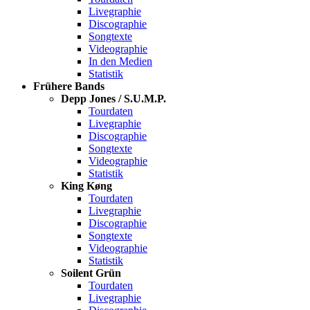
Livegraphie
Discographie
Songtexte
Videographie
In den Medien
Statistik
Frühere Bands
Depp Jones / S.U.M.P.
Tourdaten
Livegraphie
Discographie
Songtexte
Videographie
Statistik
King Køng
Tourdaten
Livegraphie
Discographie
Songtexte
Videographie
Statistik
Soilent Grün
Tourdaten
Livegraphie