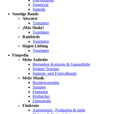
Discographie
Songtexte
Statistik
Sonstige Bands
Abwärts
Tourdaten
¡Más Shake!
Tourdaten
Rainbirds
Tourdaten
Hagen Liebing
Tourdaten
Fänpedia
Mehr Auftritte
Besondere Konzerte & Gastauftritte
Weitere Termine
Support- und Festivalbands
Mehr Musik
Bootlegographie
Sampler
Featuring
Hörbücher
Filmografie
Fänkram
Autogramm-, Postkarten & mehr