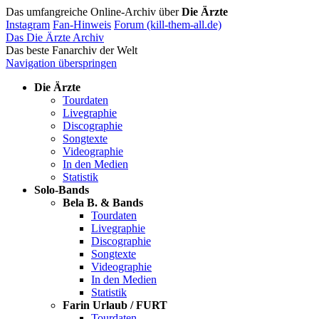
Das umfangreiche Online-Archiv über
Die Ärzte
Instagram
Fan-Hinweis
Forum (kill-them-all.de)
Das Die Ärzte Archiv
Das beste Fanarchiv der Welt
Navigation überspringen
Die Ärzte
Tourdaten
Livegraphie
Discographie
Songtexte
Videographie
In den Medien
Statistik
Solo-Bands
Bela B. & Bands
Tourdaten
Livegraphie
Discographie
Songtexte
Videographie
In den Medien
Statistik
Farin Urlaub / FURT
Tourdaten