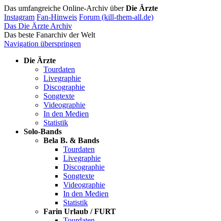
Das umfangreiche Online-Archiv über
Die Ärzte
Instagram
Fan-Hinweis
Forum (kill-them-all.de)
Das Die Ärzte Archiv
Das beste Fanarchiv der Welt
Navigation überspringen
Die Ärzte
Tourdaten
Livegraphie
Discographie
Songtexte
Videographie
In den Medien
Statistik
Solo-Bands
Bela B. & Bands
Tourdaten
Livegraphie
Discographie
Songtexte
Videographie
In den Medien
Statistik
Farin Urlaub / FURT
Tourdaten