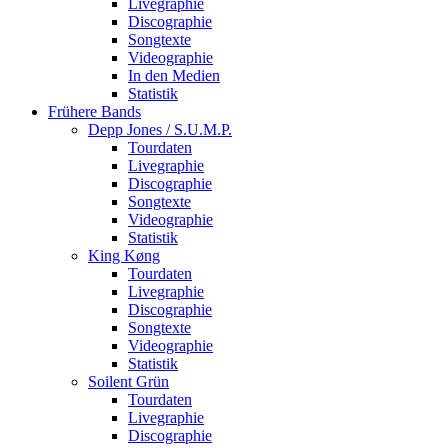
Livegraphie
Discographie
Songtexte
Videographie
In den Medien
Statistik
Frühere Bands
Depp Jones / S.U.M.P.
Tourdaten
Livegraphie
Discographie
Songtexte
Videographie
Statistik
King Køng
Tourdaten
Livegraphie
Discographie
Songtexte
Videographie
Statistik
Soilent Grün
Tourdaten
Livegraphie
Discographie