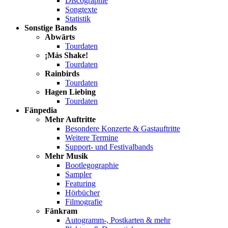
Discographie
Songtexte
Statistik
Sonstige Bands
Abwärts
Tourdaten
¡Más Shake!
Tourdaten
Rainbirds
Tourdaten
Hagen Liebing
Tourdaten
Fänpedia
Mehr Auftritte
Besondere Konzerte & Gastauftritte
Weitere Termine
Support- und Festivalbands
Mehr Musik
Bootlegographie
Sampler
Featuring
Hörbücher
Filmografie
Fänkram
Autogramm-, Postkarten & mehr