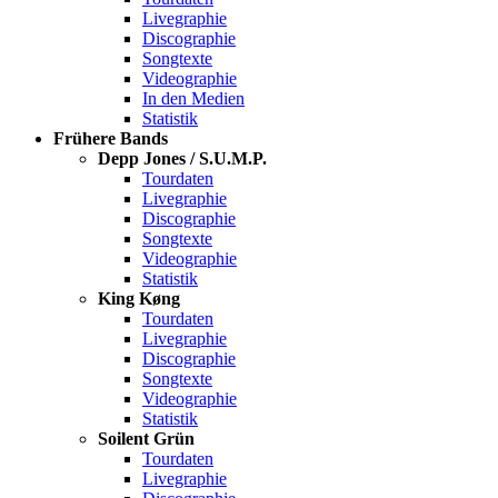
Livegraphie
Discographie
Songtexte
Videographie
In den Medien
Statistik
Frühere Bands
Depp Jones / S.U.M.P.
Tourdaten
Livegraphie
Discographie
Songtexte
Videographie
Statistik
King Køng
Tourdaten
Livegraphie
Discographie
Songtexte
Videographie
Statistik
Soilent Grün
Tourdaten
Livegraphie