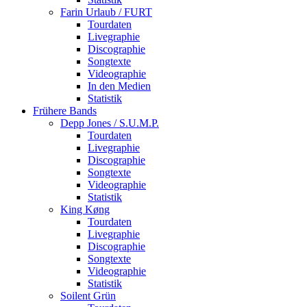
Farin Urlaub / FURT
Tourdaten
Livegraphie
Discographie
Songtexte
Videographie
In den Medien
Statistik
Frühere Bands
Depp Jones / S.U.M.P.
Tourdaten
Livegraphie
Discographie
Songtexte
Videographie
Statistik
King Køng
Tourdaten
Livegraphie
Discographie
Songtexte
Videographie
Statistik
Soilent Grün