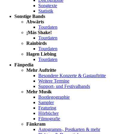
Discographie
Songtexte
Statistik
Sonstige Bands
Abwärts
Tourdaten
¡Más Shake!
Tourdaten
Rainbirds
Tourdaten
Hagen Liebing
Tourdaten
Fänpedia
Mehr Auftritte
Besondere Konzerte & Gastauftritte
Weitere Termine
Support- und Festivalbands
Mehr Musik
Bootlegographie
Sampler
Featuring
Hörbücher
Filmografie
Fänkram
Autogramm-, Postkarten & mehr