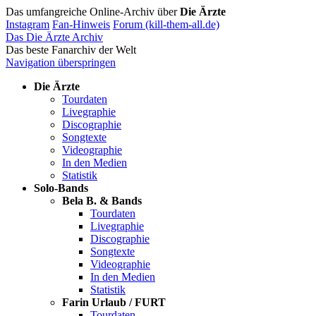
Das umfangreiche Online-Archiv über
Die Ärzte
Instagram
Fan-Hinweis
Forum (kill-them-all.de)
Das Die Ärzte Archiv
Das beste Fanarchiv der Welt
Navigation überspringen
Die Ärzte
Tourdaten
Livegraphie
Discographie
Songtexte
Videographie
In den Medien
Statistik
Solo-Bands
Bela B. & Bands
Tourdaten
Livegraphie
Discographie
Songtexte
Videographie
In den Medien
Statistik
Farin Urlaub / FURT
Tourdaten