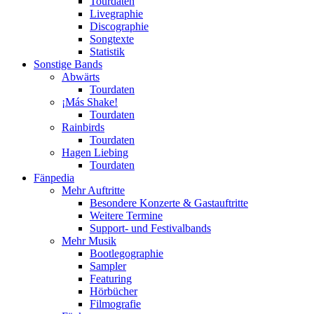
Tourdaten
Livegraphie
Discographie
Songtexte
Statistik
Sonstige Bands
Abwärts
Tourdaten
¡Más Shake!
Tourdaten
Rainbirds
Tourdaten
Hagen Liebing
Tourdaten
Fänpedia
Mehr Auftritte
Besondere Konzerte & Gastauftritte
Weitere Termine
Support- und Festivalbands
Mehr Musik
Bootlegographie
Sampler
Featuring
Hörbücher
Filmografie