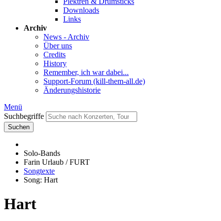
Plektren & Drumsticks
Downloads
Links
Archiv
News - Archiv
Über uns
Credits
History
Remember, ich war dabei...
Support-Forum (kill-them-all.de)
Änderungshistorie
Menü
Suchbegriffe
Suchen
Solo-Bands
Farin Urlaub / FURT
Songtexte
Song: Hart
Hart