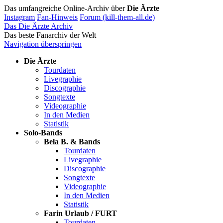
Das umfangreiche Online-Archiv über
Die Ärzte
Instagram
Fan-Hinweis
Forum (kill-them-all.de)
Das Die Ärzte Archiv
Das beste Fanarchiv der Welt
Navigation überspringen
Die Ärzte
Tourdaten
Livegraphie
Discographie
Songtexte
Videographie
In den Medien
Statistik
Solo-Bands
Bela B. & Bands
Tourdaten
Livegraphie
Discographie
Songtexte
Videographie
In den Medien
Statistik
Farin Urlaub / FURT
Tourdaten