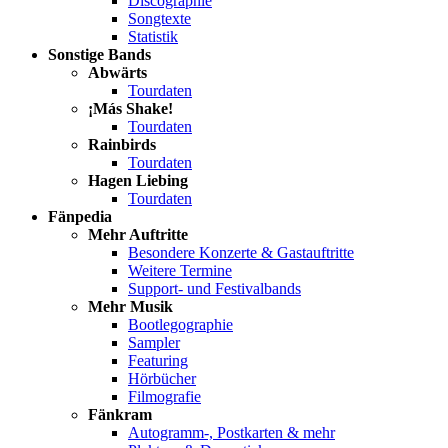
Discographie
Songtexte
Statistik
Sonstige Bands
Abwärts
Tourdaten
¡Más Shake!
Tourdaten
Rainbirds
Tourdaten
Hagen Liebing
Tourdaten
Fänpedia
Mehr Auftritte
Besondere Konzerte & Gastauftritte
Weitere Termine
Support- und Festivalbands
Mehr Musik
Bootlegographie
Sampler
Featuring
Hörbücher
Filmografie
Fänkram
Autogramm-, Postkarten & mehr