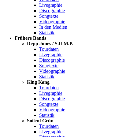
Livegraphie
Discographie
Songtexte
Videographie
In den Medien
Statistik
Frühere Bands
Depp Jones / S.U.M.P.
Tourdaten
Livegraphie
Discographie
Songtexte
Videographie
Statistik
King Køng
Tourdaten
Livegraphie
Discographie
Songtexte
Videographie
Statistik
Soilent Grün
Tourdaten
Livegraphie