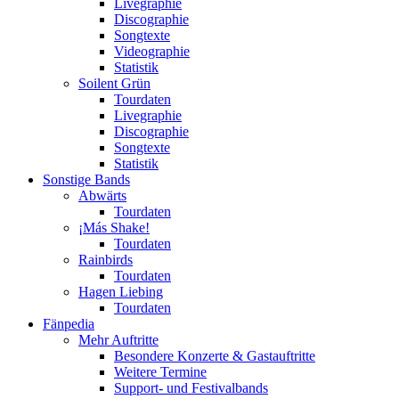
Livegraphie
Discographie
Songtexte
Videographie
Statistik
Soilent Grün
Tourdaten
Livegraphie
Discographie
Songtexte
Statistik
Sonstige Bands
Abwärts
Tourdaten
¡Más Shake!
Tourdaten
Rainbirds
Tourdaten
Hagen Liebing
Tourdaten
Fänpedia
Mehr Auftritte
Besondere Konzerte & Gastauftritte
Weitere Termine
Support- und Festivalbands