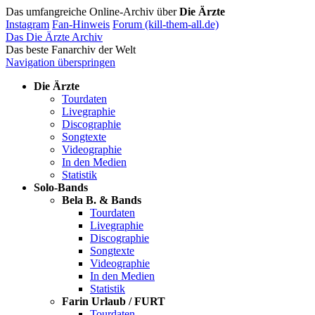
Das umfangreiche Online-Archiv über
Die Ärzte
Instagram
Fan-Hinweis
Forum (kill-them-all.de)
Das Die Ärzte Archiv
Das beste Fanarchiv der Welt
Navigation überspringen
Die Ärzte
Tourdaten
Livegraphie
Discographie
Songtexte
Videographie
In den Medien
Statistik
Solo-Bands
Bela B. & Bands
Tourdaten
Livegraphie
Discographie
Songtexte
Videographie
In den Medien
Statistik
Farin Urlaub / FURT
Tourdaten