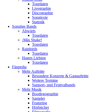
Tourdaten
Livegraphie
Discographie
Songtexte
Statistik
Sonstige Bands
Abwärts
Tourdaten
¡Más Shake!
Tourdaten
Rainbirds
Tourdaten
Hagen Liebing
Tourdaten
Fänpedia
Mehr Auftritte
Besondere Konzerte & Gastauftritte
Weitere Termine
Support- und Festivalbands
Mehr Musik
Bootlegographie
Sampler
Featuring
Hörbücher
Filmografie