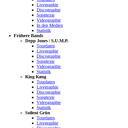
Livegraphie
Discographie
Songtexte
Videographie
In den Medien
Statistik
Frühere Bands
Depp Jones / S.U.M.P.
Tourdaten
Livegraphie
Discographie
Songtexte
Videographie
Statistik
King Køng
Tourdaten
Livegraphie
Discographie
Songtexte
Videographie
Statistik
Soilent Grün
Tourdaten
Livegraphie