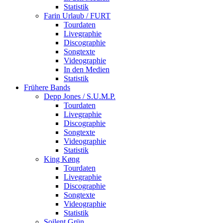
Statistik
Farin Urlaub / FURT
Tourdaten
Livegraphie
Discographie
Songtexte
Videographie
In den Medien
Statistik
Frühere Bands
Depp Jones / S.U.M.P.
Tourdaten
Livegraphie
Discographie
Songtexte
Videographie
Statistik
King Køng
Tourdaten
Livegraphie
Discographie
Songtexte
Videographie
Statistik
Soilent Grün