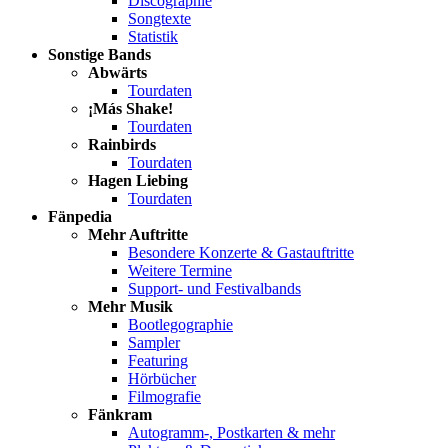
Discographie
Songtexte
Statistik
Sonstige Bands
Abwärts
Tourdaten
¡Más Shake!
Tourdaten
Rainbirds
Tourdaten
Hagen Liebing
Tourdaten
Fänpedia
Mehr Auftritte
Besondere Konzerte & Gastauftritte
Weitere Termine
Support- und Festivalbands
Mehr Musik
Bootlegographie
Sampler
Featuring
Hörbücher
Filmografie
Fänkram
Autogramm-, Postkarten & mehr