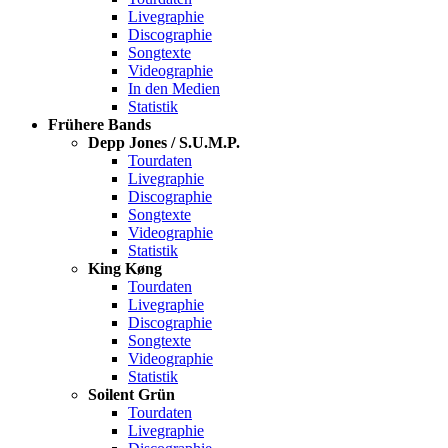
Livegraphie
Discographie
Songtexte
Videographie
In den Medien
Statistik
Frühere Bands
Depp Jones / S.U.M.P.
Tourdaten
Livegraphie
Discographie
Songtexte
Videographie
Statistik
King Køng
Tourdaten
Livegraphie
Discographie
Songtexte
Videographie
Statistik
Soilent Grün
Tourdaten
Livegraphie