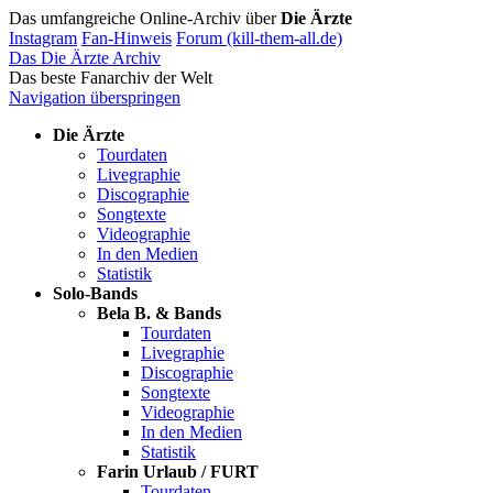
Das umfangreiche Online-Archiv über
Die Ärzte
Instagram
Fan-Hinweis
Forum (kill-them-all.de)
Das Die Ärzte Archiv
Das beste Fanarchiv der Welt
Navigation überspringen
Die Ärzte
Tourdaten
Livegraphie
Discographie
Songtexte
Videographie
In den Medien
Statistik
Solo-Bands
Bela B. & Bands
Tourdaten
Livegraphie
Discographie
Songtexte
Videographie
In den Medien
Statistik
Farin Urlaub / FURT
Tourdaten