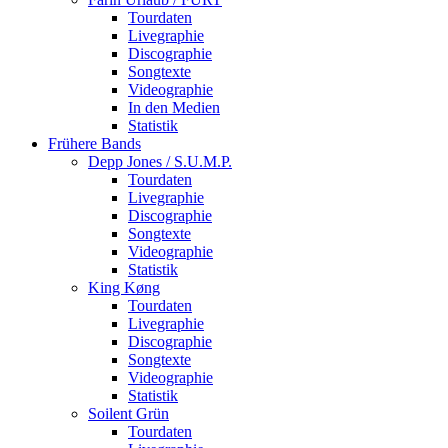
Tourdaten
Livegraphie
Discographie
Songtexte
Videographie
In den Medien
Statistik
Frühere Bands
Depp Jones / S.U.M.P.
Tourdaten
Livegraphie
Discographie
Songtexte
Videographie
Statistik
King Køng
Tourdaten
Livegraphie
Discographie
Songtexte
Videographie
Statistik
Soilent Grün
Tourdaten