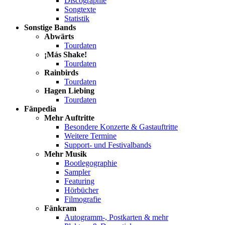
Discographie
Songtexte
Statistik
Sonstige Bands
Abwärts
Tourdaten
¡Más Shake!
Tourdaten
Rainbirds
Tourdaten
Hagen Liebing
Tourdaten
Fänpedia
Mehr Auftritte
Besondere Konzerte & Gastauftritte
Weitere Termine
Support- und Festivalbands
Mehr Musik
Bootlegographie
Sampler
Featuring
Hörbücher
Filmografie
Fänkram
Autogramm-, Postkarten & mehr