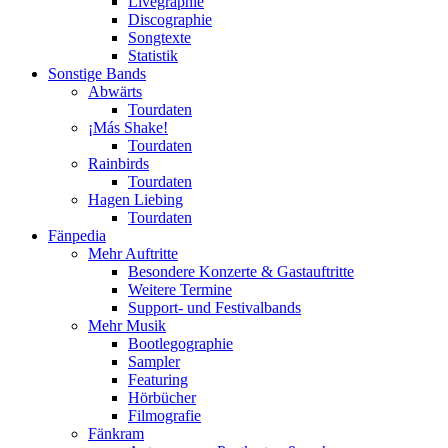
Livegraphie
Discographie
Songtexte
Statistik
Sonstige Bands
Abwärts
Tourdaten
¡Más Shake!
Tourdaten
Rainbirds
Tourdaten
Hagen Liebing
Tourdaten
Fänpedia
Mehr Auftritte
Besondere Konzerte & Gastauftritte
Weitere Termine
Support- und Festivalbands
Mehr Musik
Bootlegographie
Sampler
Featuring
Hörbücher
Filmografie
Fänkram