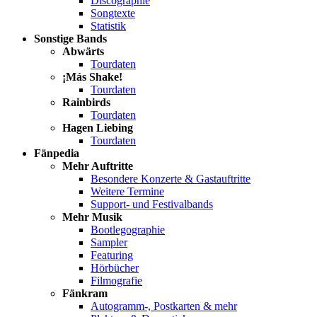
Discographie
Songtexte
Statistik
Sonstige Bands
Abwärts
Tourdaten
¡Más Shake!
Tourdaten
Rainbirds
Tourdaten
Hagen Liebing
Tourdaten
Fänpedia
Mehr Auftritte
Besondere Konzerte & Gastauftritte
Weitere Termine
Support- und Festivalbands
Mehr Musik
Bootlegographie
Sampler
Featuring
Hörbücher
Filmografie
Fänkram
Autogramm-, Postkarten & mehr