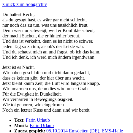
zurück zum Songarchiv
Du hattest Recht,
als du gesagt hast, es wäre gar nicht schlecht,
nur noch das zu tun, was uns tatsächlich freut.
Denn wer nur schweigt, weil er Konflikte scheut,
der macht Sachen, die er hinterher bereut.
Und das ist verkehrt, denn es ist nicht so schwer,
jeden Tag so zu tun, als ob's der Letzte wär.
Und du schaust mich an und fragst, ob ich das kann.
Und ich denk, ich werd mich ändern irgendwann.
Jetzt ist es Nacht.
Wir haben geschlafen und nicht daran gedacht,
dass es keinen gibt, der hier über uns wacht.
Jetzt bleibt kaum Zeit, die Luft wird langsam knapp.
Wir umarmen uns, denn dies wird unser Grab.
Für die Ewigkeit in Dunkelheit.
Wir verharren in Bewegungslosigkeit.
Wie tot geboren, wie eingefroren.
Noch ein letzter Kuss und dann sind wir bereit.
Text:
Farin Urlaub
Musik:
Farin Urlaub
Zuerst gespielt:
05.10.2014 Emsdetten (DE), EMS-Halle