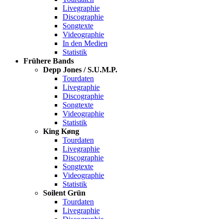
Livegraphie
Discographie
Songtexte
Videographie
In den Medien
Statistik
Frühere Bands
Depp Jones / S.U.M.P.
Tourdaten
Livegraphie
Discographie
Songtexte
Videographie
Statistik
King Køng
Tourdaten
Livegraphie
Discographie
Songtexte
Videographie
Statistik
Soilent Grün
Tourdaten
Livegraphie