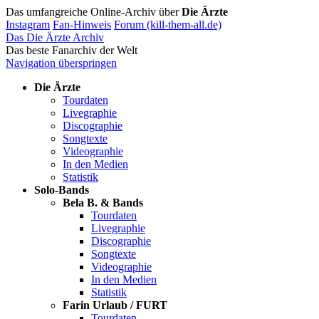
Das umfangreiche Online-Archiv über
Die Ärzte
Instagram
Fan-Hinweis
Forum (kill-them-all.de)
Das Die Ärzte Archiv
Das beste Fanarchiv der Welt
Navigation überspringen
Die Ärzte
Tourdaten
Livegraphie
Discographie
Songtexte
Videographie
In den Medien
Statistik
Solo-Bands
Bela B. & Bands
Tourdaten
Livegraphie
Discographie
Songtexte
Videographie
In den Medien
Statistik
Farin Urlaub / FURT
Tourdaten