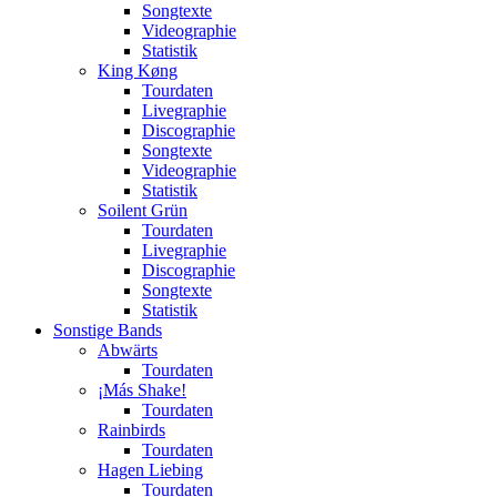
Songtexte
Videographie
Statistik
King Køng
Tourdaten
Livegraphie
Discographie
Songtexte
Videographie
Statistik
Soilent Grün
Tourdaten
Livegraphie
Discographie
Songtexte
Statistik
Sonstige Bands
Abwärts
Tourdaten
¡Más Shake!
Tourdaten
Rainbirds
Tourdaten
Hagen Liebing
Tourdaten