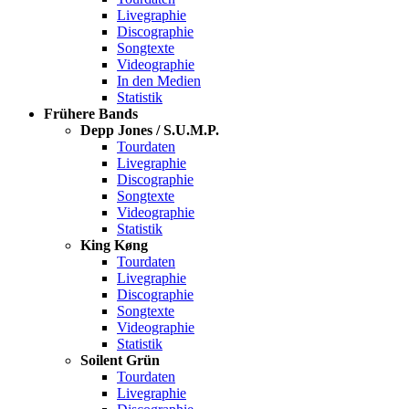
Livegraphie
Discographie
Songtexte
Videographie
In den Medien
Statistik
Frühere Bands
Depp Jones / S.U.M.P.
Tourdaten
Livegraphie
Discographie
Songtexte
Videographie
Statistik
King Køng
Tourdaten
Livegraphie
Discographie
Songtexte
Videographie
Statistik
Soilent Grün
Tourdaten
Livegraphie