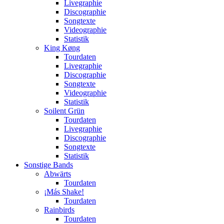
Livegraphie
Discographie
Songtexte
Videographie
Statistik
King Køng
Tourdaten
Livegraphie
Discographie
Songtexte
Videographie
Statistik
Soilent Grün
Tourdaten
Livegraphie
Discographie
Songtexte
Statistik
Sonstige Bands
Abwärts
Tourdaten
¡Más Shake!
Tourdaten
Rainbirds
Tourdaten