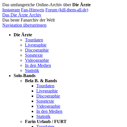
Das umfangreiche Online-Archiv über
Die Ärzte
Instagram
Fan-Hinweis
Forum (kill-them-all.de)
Das Die Ärzte Archiv
Das beste Fanarchiv der Welt
Navigation überspringen
Die Ärzte
Tourdaten
Livegraphie
Discographie
Songtexte
Videographie
In den Medien
Statistik
Solo-Bands
Bela B. & Bands
Tourdaten
Livegraphie
Discographie
Songtexte
Videographie
In den Medien
Statistik
Farin Urlaub / FURT
Tourdaten