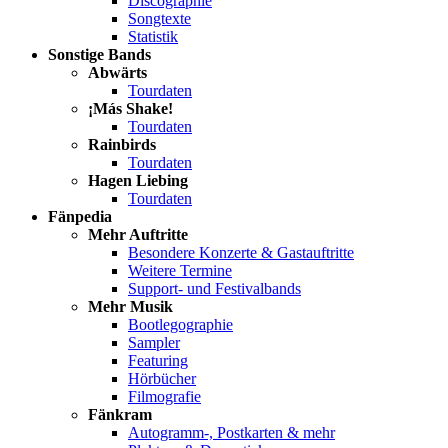
Discographie
Songtexte
Statistik
Sonstige Bands
Abwärts
Tourdaten
¡Más Shake!
Tourdaten
Rainbirds
Tourdaten
Hagen Liebing
Tourdaten
Fänpedia
Mehr Auftritte
Besondere Konzerte & Gastauftritte
Weitere Termine
Support- und Festivalbands
Mehr Musik
Bootlegographie
Sampler
Featuring
Hörbücher
Filmografie
Fänkram
Autogramm-, Postkarten & mehr