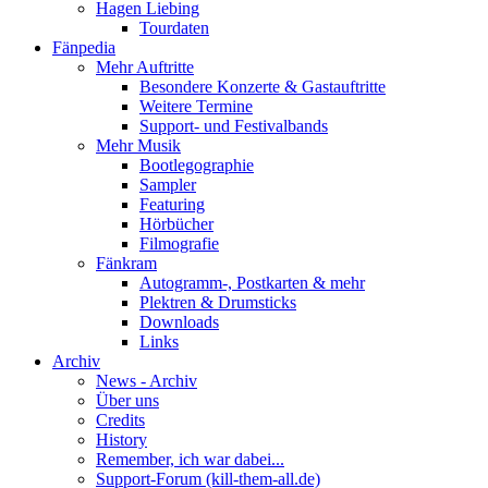
Hagen Liebing
Tourdaten
Fänpedia
Mehr Auftritte
Besondere Konzerte & Gastauftritte
Weitere Termine
Support- und Festivalbands
Mehr Musik
Bootlegographie
Sampler
Featuring
Hörbücher
Filmografie
Fänkram
Autogramm-, Postkarten & mehr
Plektren & Drumsticks
Downloads
Links
Archiv
News - Archiv
Über uns
Credits
History
Remember, ich war dabei...
Support-Forum (kill-them-all.de)