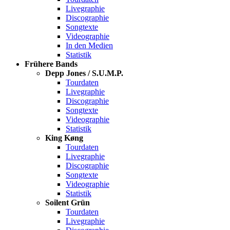
Livegraphie
Discographie
Songtexte
Videographie
In den Medien
Statistik
Frühere Bands
Depp Jones / S.U.M.P.
Tourdaten
Livegraphie
Discographie
Songtexte
Videographie
Statistik
King Køng
Tourdaten
Livegraphie
Discographie
Songtexte
Videographie
Statistik
Soilent Grün
Tourdaten
Livegraphie