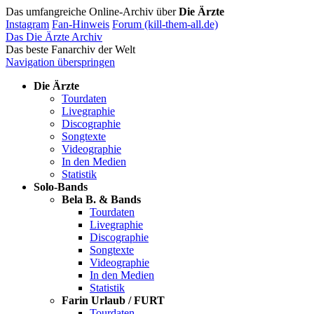
Das umfangreiche Online-Archiv über
Die Ärzte
Instagram
Fan-Hinweis
Forum (kill-them-all.de)
Das Die Ärzte Archiv
Das beste Fanarchiv der Welt
Navigation überspringen
Die Ärzte
Tourdaten
Livegraphie
Discographie
Songtexte
Videographie
In den Medien
Statistik
Solo-Bands
Bela B. & Bands
Tourdaten
Livegraphie
Discographie
Songtexte
Videographie
In den Medien
Statistik
Farin Urlaub / FURT
Tourdaten