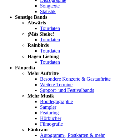
Discographie
Songtexte
Statistik
Sonstige Bands
Abwärts
Tourdaten
¡Más Shake!
Tourdaten
Rainbirds
Tourdaten
Hagen Liebing
Tourdaten
Fänpedia
Mehr Auftritte
Besondere Konzerte & Gastauftritte
Weitere Termine
Support- und Festivalbands
Mehr Musik
Bootlegographie
Sampler
Featuring
Hörbücher
Filmografie
Fänkram
Autogramm-, Postkarten & mehr