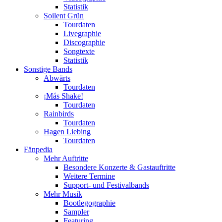
Statistik
Soilent Grün
Tourdaten
Livegraphie
Discographie
Songtexte
Statistik
Sonstige Bands
Abwärts
Tourdaten
¡Más Shake!
Tourdaten
Rainbirds
Tourdaten
Hagen Liebing
Tourdaten
Fänpedia
Mehr Auftritte
Besondere Konzerte & Gastauftritte
Weitere Termine
Support- und Festivalbands
Mehr Musik
Bootlegographie
Sampler
Featuring