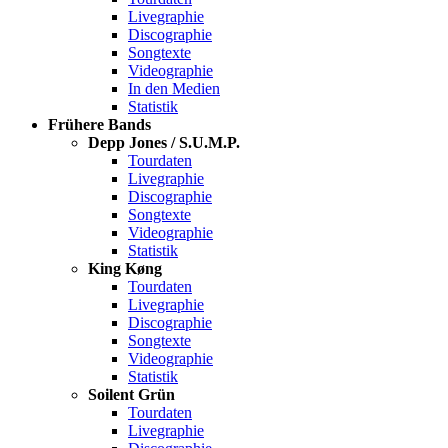
Livegraphie
Discographie
Songtexte
Videographie
In den Medien
Statistik
Frühere Bands
Depp Jones / S.U.M.P.
Tourdaten
Livegraphie
Discographie
Songtexte
Videographie
Statistik
King Køng
Tourdaten
Livegraphie
Discographie
Songtexte
Videographie
Statistik
Soilent Grün
Tourdaten
Livegraphie