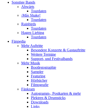
Sonstige Bands
Abwärts
Tourdaten
¡Más Shake!
Tourdaten
Rainbirds
Tourdaten
Hagen Liebing
Tourdaten
Fänpedia
Mehr Auftritte
Besondere Konzerte & Gastauftritte
Weitere Termine
Support- und Festivalbands
Mehr Musik
Bootlegographie
Sampler
Featuring
Hörbücher
Filmografie
Fänkram
Autogramm-, Postkarten & mehr
Plektren & Drumsticks
Downloads
Links