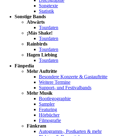
Discographie
Songtexte
Statistik
Sonstige Bands
Abwärts
Tourdaten
¡Más Shake!
Tourdaten
Rainbirds
Tourdaten
Hagen Liebing
Tourdaten
Fänpedia
Mehr Auftritte
Besondere Konzerte & Gastauftritte
Weitere Termine
Support- und Festivalbands
Mehr Musik
Bootlegographie
Sampler
Featuring
Hörbücher
Filmografie
Fänkram
Autogramm-, Postkarten & mehr