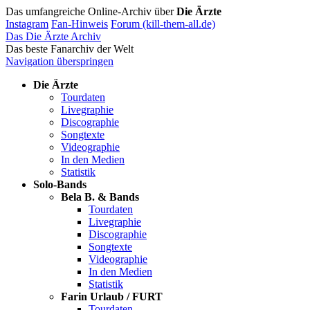
Das umfangreiche Online-Archiv über
Die Ärzte
Instagram
Fan-Hinweis
Forum (kill-them-all.de)
Das Die Ärzte Archiv
Das beste Fanarchiv der Welt
Navigation überspringen
Die Ärzte
Tourdaten
Livegraphie
Discographie
Songtexte
Videographie
In den Medien
Statistik
Solo-Bands
Bela B. & Bands
Tourdaten
Livegraphie
Discographie
Songtexte
Videographie
In den Medien
Statistik
Farin Urlaub / FURT
Tourdaten