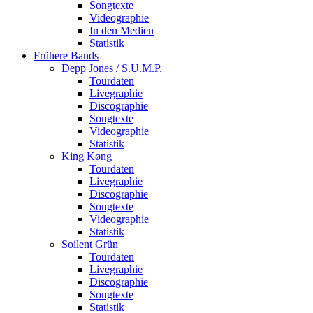
Songtexte
Videographie
In den Medien
Statistik
Frühere Bands
Depp Jones / S.U.M.P.
Tourdaten
Livegraphie
Discographie
Songtexte
Videographie
Statistik
King Køng
Tourdaten
Livegraphie
Discographie
Songtexte
Videographie
Statistik
Soilent Grün
Tourdaten
Livegraphie
Discographie
Songtexte
Statistik