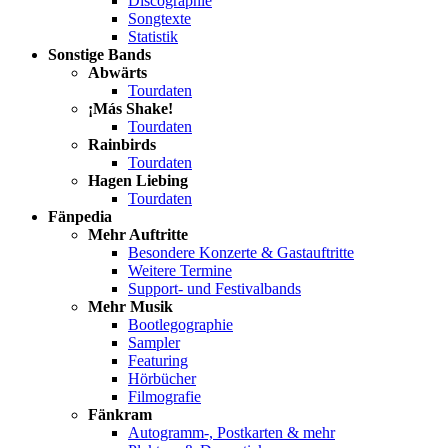
Discographie
Songtexte
Statistik
Sonstige Bands
Abwärts
Tourdaten
¡Más Shake!
Tourdaten
Rainbirds
Tourdaten
Hagen Liebing
Tourdaten
Fänpedia
Mehr Auftritte
Besondere Konzerte & Gastauftritte
Weitere Termine
Support- und Festivalbands
Mehr Musik
Bootlegographie
Sampler
Featuring
Hörbücher
Filmografie
Fänkram
Autogramm-, Postkarten & mehr