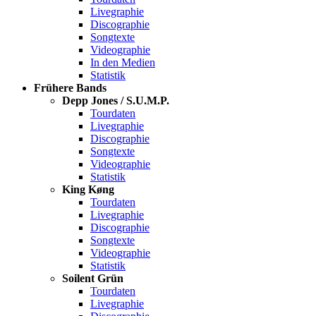
Livegraphie
Discographie
Songtexte
Videographie
In den Medien
Statistik
Frühere Bands
Depp Jones / S.U.M.P.
Tourdaten
Livegraphie
Discographie
Songtexte
Videographie
Statistik
King Køng
Tourdaten
Livegraphie
Discographie
Songtexte
Videographie
Statistik
Soilent Grün
Tourdaten
Livegraphie