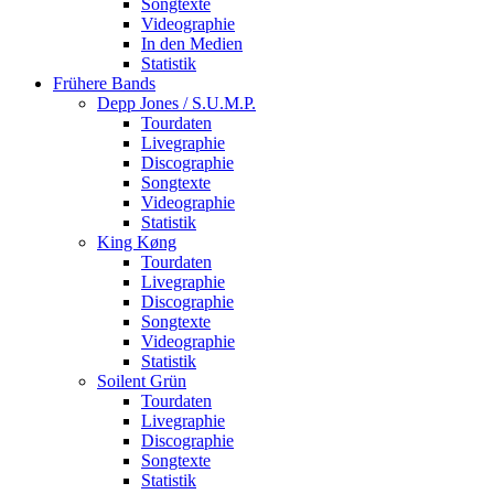
Songtexte
Videographie
In den Medien
Statistik
Frühere Bands
Depp Jones / S.U.M.P.
Tourdaten
Livegraphie
Discographie
Songtexte
Videographie
Statistik
King Køng
Tourdaten
Livegraphie
Discographie
Songtexte
Videographie
Statistik
Soilent Grün
Tourdaten
Livegraphie
Discographie
Songtexte
Statistik