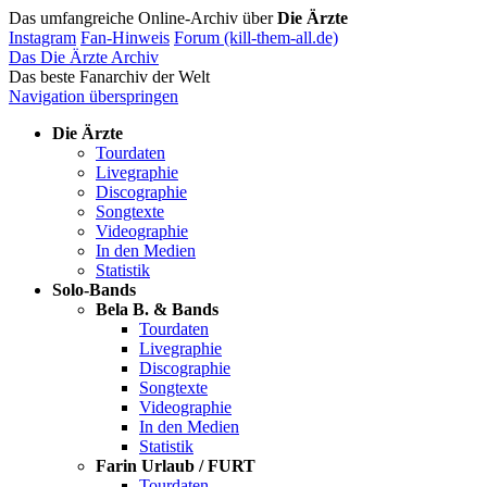
Das umfangreiche Online-Archiv über
Die Ärzte
Instagram
Fan-Hinweis
Forum (kill-them-all.de)
Das Die Ärzte Archiv
Das beste Fanarchiv der Welt
Navigation überspringen
Die Ärzte
Tourdaten
Livegraphie
Discographie
Songtexte
Videographie
In den Medien
Statistik
Solo-Bands
Bela B. & Bands
Tourdaten
Livegraphie
Discographie
Songtexte
Videographie
In den Medien
Statistik
Farin Urlaub / FURT
Tourdaten