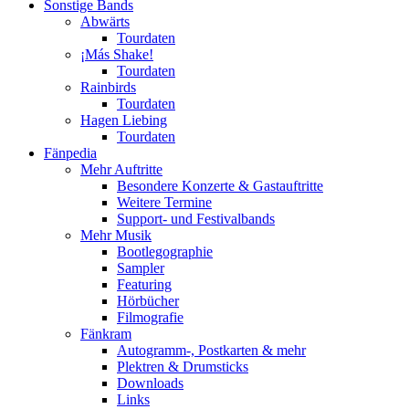
Sonstige Bands
Abwärts
Tourdaten
¡Más Shake!
Tourdaten
Rainbirds
Tourdaten
Hagen Liebing
Tourdaten
Fänpedia
Mehr Auftritte
Besondere Konzerte & Gastauftritte
Weitere Termine
Support- und Festivalbands
Mehr Musik
Bootlegographie
Sampler
Featuring
Hörbücher
Filmografie
Fänkram
Autogramm-, Postkarten & mehr
Plektren & Drumsticks
Downloads
Links