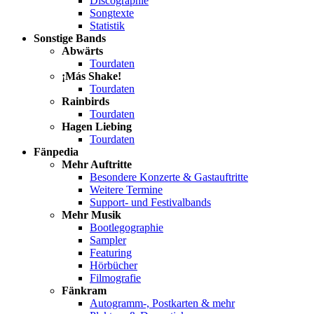
Discographie
Songtexte
Statistik
Sonstige Bands
Abwärts
Tourdaten
¡Más Shake!
Tourdaten
Rainbirds
Tourdaten
Hagen Liebing
Tourdaten
Fänpedia
Mehr Auftritte
Besondere Konzerte & Gastauftritte
Weitere Termine
Support- und Festivalbands
Mehr Musik
Bootlegographie
Sampler
Featuring
Hörbücher
Filmografie
Fänkram
Autogramm-, Postkarten & mehr