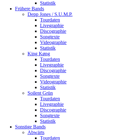
Statistik
Frühere Bands
Depp Jones / S.U.M.P.
Tourdaten
Livegraphie
Discographie
Songtexte
Videographie
Statistik
King Køng
Tourdaten
Livegraphie
Discographie
Songtexte
Videographie
Statistik
Soilent Grün
Tourdaten
Livegraphie
Discographie
Songtexte
Statistik
Sonstige Bands
Abwärts
Tourdaten