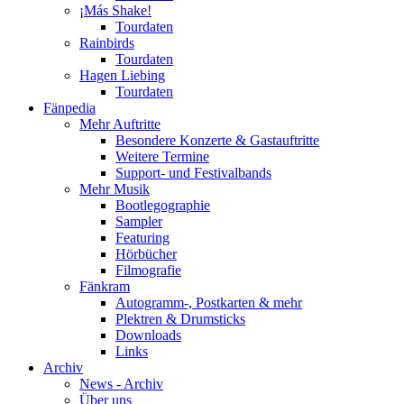
¡Más Shake!
Tourdaten
Rainbirds
Tourdaten
Hagen Liebing
Tourdaten
Fänpedia
Mehr Auftritte
Besondere Konzerte & Gastauftritte
Weitere Termine
Support- und Festivalbands
Mehr Musik
Bootlegographie
Sampler
Featuring
Hörbücher
Filmografie
Fänkram
Autogramm-, Postkarten & mehr
Plektren & Drumsticks
Downloads
Links
Archiv
News - Archiv
Über uns