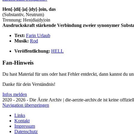
Hen[-]di[-]a[-]dy[-]oin, das
(Substantiv, Neutrum)
Trennung: Hen|dia|dy|oin
Ausdruckskraft stärkende Verbindung zweier synonymer Substa
Text:
Farin Urlaub
Musik:
Rod
Veröffentlichung:
HELL
Fan-Hinweis
Du hast Material für uns oder hast Fehler entdeckt, dann kannst du 
Danke für dein Verständnis!
Infos melden
2020 - 2026 - Die Ärzte Archiv | die-aerzte-archiv.de ist keine offizie
Navigation überspringen
Links
Kontakt
Impressum
Datenschutz