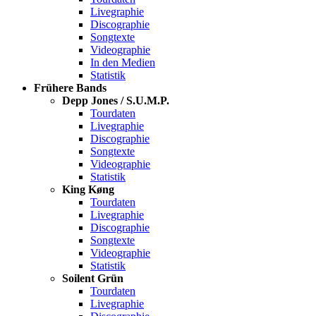
Livegraphie
Discographie
Songtexte
Videographie
In den Medien
Statistik
Frühere Bands
Depp Jones / S.U.M.P.
Tourdaten
Livegraphie
Discographie
Songtexte
Videographie
Statistik
King Køng
Tourdaten
Livegraphie
Discographie
Songtexte
Videographie
Statistik
Soilent Grün
Tourdaten
Livegraphie