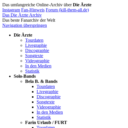
Das umfangreiche Online-Archiv über
Die Ärzte
Instagram
Fan-Hinweis
Forum (kill-them-all.de)
Das Die Ärzte Archiv
Das beste Fanarchiv der Welt
Navigation überspringen
Die Ärzte
Tourdaten
Livegraphie
Discographie
Songtexte
Videographie
In den Medien
Statistik
Solo-Bands
Bela B. & Bands
Tourdaten
Livegraphie
Discographie
Songtexte
Videographie
In den Medien
Statistik
Farin Urlaub / FURT
Tourdaten