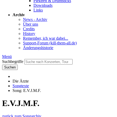
Plektren & Drumsticks
Downloads
Links
Archiv
News - Archiv
Über uns
Credits
History
Remember, ich war dabei...
Support-Forum (kill-them-all.de)
Änderungshistorie
Menü
Suchbegriffe
Suchen
Die Ärzte
Songtexte
Song: E.V.J.M.F.
E.V.J.M.F.
zurück zum Songarchiv