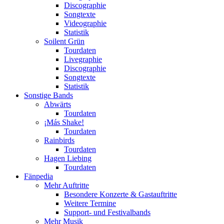
Discographie
Songtexte
Videographie
Statistik
Soilent Grün
Tourdaten
Livegraphie
Discographie
Songtexte
Statistik
Sonstige Bands
Abwärts
Tourdaten
¡Más Shake!
Tourdaten
Rainbirds
Tourdaten
Hagen Liebing
Tourdaten
Fänpedia
Mehr Auftritte
Besondere Konzerte & Gastauftritte
Weitere Termine
Support- und Festivalbands
Mehr Musik