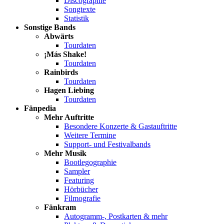
Discographie
Songtexte
Statistik
Sonstige Bands
Abwärts
Tourdaten
¡Más Shake!
Tourdaten
Rainbirds
Tourdaten
Hagen Liebing
Tourdaten
Fänpedia
Mehr Auftritte
Besondere Konzerte & Gastauftritte
Weitere Termine
Support- und Festivalbands
Mehr Musik
Bootlegographie
Sampler
Featuring
Hörbücher
Filmografie
Fänkram
Autogramm-, Postkarten & mehr