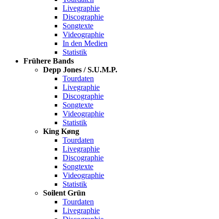
Livegraphie
Discographie
Songtexte
Videographie
In den Medien
Statistik
Frühere Bands
Depp Jones / S.U.M.P.
Tourdaten
Livegraphie
Discographie
Songtexte
Videographie
Statistik
King Køng
Tourdaten
Livegraphie
Discographie
Songtexte
Videographie
Statistik
Soilent Grün
Tourdaten
Livegraphie