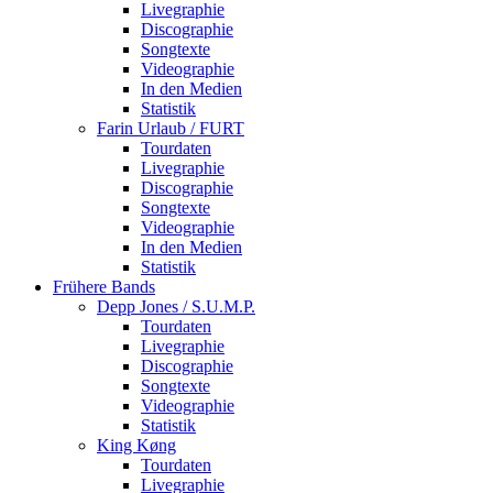
Livegraphie
Discographie
Songtexte
Videographie
In den Medien
Statistik
Farin Urlaub / FURT
Tourdaten
Livegraphie
Discographie
Songtexte
Videographie
In den Medien
Statistik
Frühere Bands
Depp Jones / S.U.M.P.
Tourdaten
Livegraphie
Discographie
Songtexte
Videographie
Statistik
King Køng
Tourdaten
Livegraphie