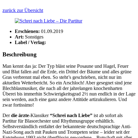
zurück zur Übersicht
Erschienen:
01.09.2019
Art:
Sonstiges
Label / Verlag:
Beschreibung
Man kennt das ja: Der Typ bläst seine Posaune und Hagel, Feuer
und Blut fallen auf die Erde, ein Drittel der Bäume und alles grüne
Gras verbrennt mal eben. So steht’s geschrieben, nicht nur im
aktuellen Wetterbericht. So ein Arschloch! Aber gesegnet sind jene
Blechblasmusiker, die nach all der jahrelangen knochenharten
Überei bis immerhin Schwierigkeitsgrad 2½ nun endlich in der Lage
sein werden, auch eine ganz andere Attitüde artizukulieren. Und
zwar fortissimo!
Der
die ärzte
-Klassiker
“Schrei nach Liebe”
ist ab sofort als
Partitur für Blasorchester und Rhythmusgruppe erhältlich.
Selbstverständlich entfaltet der bekannteste deutschsprachige Anti-
Nazi-Song auch mit Pauken und Trompeten seine – leider seit der
Entstehung 1993 nicht überflüssig gewordene – Botschaft mit aller