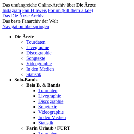
Das umfangreiche Online-Archiv über
Die Ärzte
Instagram
Fan-Hinweis
Forum (kill-them-all.de)
Das Die Ärzte Archiv
Das beste Fanarchiv der Welt
Navigation überspringen
Die Ärzte
Tourdaten
Livegraphie
Discographie
Songtexte
Videographie
In den Medien
Statistik
Solo-Bands
Bela B. & Bands
Tourdaten
Livegraphie
Discographie
Songtexte
Videographie
In den Medien
Statistik
Farin Urlaub / FURT
Tourdaten