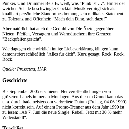
Punker. Und Drummer Bela B. weiß, was "Punk ist …". Hinter der
weichen Schale beschwingter Cocktail-Musik verbirgt sich als
knallhart persönliche Standortbestimmung sein radikales Statement
zu Toleranz und Offenheit: “Mach dein Ding, steh dazu!”
Aber natürlich hat auch die Geduld von Die Ärzte gegenüber
Nieten, Pfeifen, Versagern und Warmduschern ihre Grenzen:
"Backpfeifengesicht".
Wie dagegen eine wirklich innige Liebeserklärung klingen kann,
demonstriert schließlich "Alles für dich". Kurz gesagt: Rock, Rock,
Rock!
Quelle: Pressetext, HAR
Geschichte
Bis September 2005 erschienen Neuveröffentlichungen von
größeren Labels immer an Montagen. Aus diesem Grund kann das
u. a. durch bademeister.com verbreitete Datum (Freitag, 04.06.1999)
nicht korrekt sein. Auf einem Promo-Trenner aus dem Jahr 1999 ist
zu lesen: „Ab 7. Juni die neue Single: Rebell. Jetzt mit 30 % mehr
Widerstand!“.
Tracklist