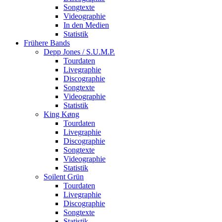
Songtexte
Videographie
In den Medien
Statistik
Frühere Bands
Depp Jones / S.U.M.P.
Tourdaten
Livegraphie
Discographie
Songtexte
Videographie
Statistik
King Køng
Tourdaten
Livegraphie
Discographie
Songtexte
Videographie
Statistik
Soilent Grün
Tourdaten
Livegraphie
Discographie
Songtexte
Statistik