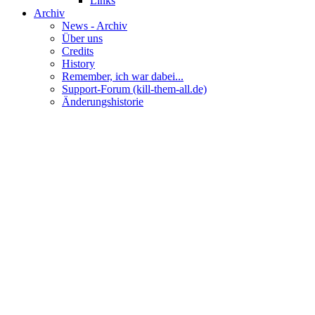
Links
Archiv
News - Archiv
Über uns
Credits
History
Remember, ich war dabei...
Support-Forum (kill-them-all.de)
Änderungshistorie