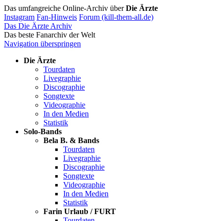
Das umfangreiche Online-Archiv über
Die Ärzte
Instagram
Fan-Hinweis
Forum (kill-them-all.de)
Das Die Ärzte Archiv
Das beste Fanarchiv der Welt
Navigation überspringen
Die Ärzte
Tourdaten
Livegraphie
Discographie
Songtexte
Videographie
In den Medien
Statistik
Solo-Bands
Bela B. & Bands
Tourdaten
Livegraphie
Discographie
Songtexte
Videographie
In den Medien
Statistik
Farin Urlaub / FURT
Tourdaten