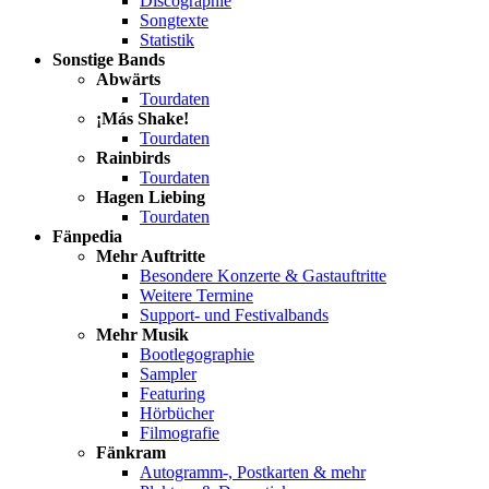
Discographie
Songtexte
Statistik
Sonstige Bands
Abwärts
Tourdaten
¡Más Shake!
Tourdaten
Rainbirds
Tourdaten
Hagen Liebing
Tourdaten
Fänpedia
Mehr Auftritte
Besondere Konzerte & Gastauftritte
Weitere Termine
Support- und Festivalbands
Mehr Musik
Bootlegographie
Sampler
Featuring
Hörbücher
Filmografie
Fänkram
Autogramm-, Postkarten & mehr