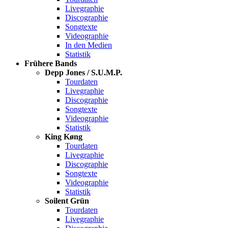
Livegraphie
Discographie
Songtexte
Videographie
In den Medien
Statistik
Frühere Bands
Depp Jones / S.U.M.P.
Tourdaten
Livegraphie
Discographie
Songtexte
Videographie
Statistik
King Køng
Tourdaten
Livegraphie
Discographie
Songtexte
Videographie
Statistik
Soilent Grün
Tourdaten
Livegraphie