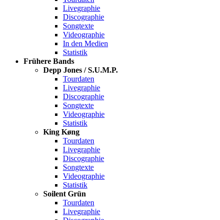
Livegraphie
Discographie
Songtexte
Videographie
In den Medien
Statistik
Frühere Bands
Depp Jones / S.U.M.P.
Tourdaten
Livegraphie
Discographie
Songtexte
Videographie
Statistik
King Køng
Tourdaten
Livegraphie
Discographie
Songtexte
Videographie
Statistik
Soilent Grün
Tourdaten
Livegraphie