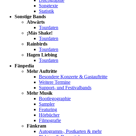
Discographie
Songtexte
Statistik
Sonstige Bands
Abwärts
Tourdaten
¡Más Shake!
Tourdaten
Rainbirds
Tourdaten
Hagen Liebing
Tourdaten
Fänpedia
Mehr Auftritte
Besondere Konzerte & Gastauftritte
Weitere Termine
Support- und Festivalbands
Mehr Musik
Bootlegographie
Sampler
Featuring
Hörbücher
Filmografie
Fänkram
Autogramm-, Postkarten & mehr