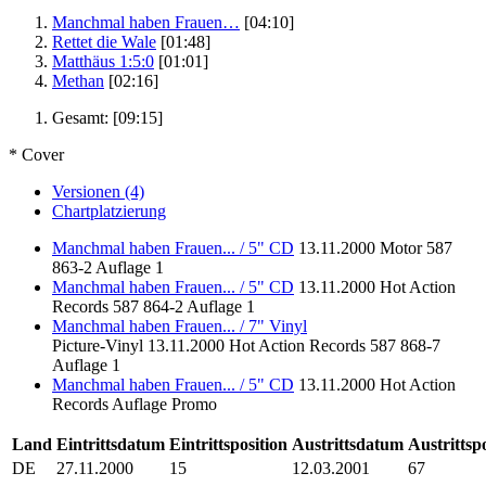
Manchmal haben Frauen…
[04:10]
Rettet die Wale
[01:48]
Matthäus 1:5:0
[01:01]
Methan
[02:16]
Gesamt:
[09:15]
* Cover
Versionen (4)
Chartplatzierung
Manchmal haben Frauen... / 5" CD
13.11.2000
Motor
587
863-2
Auflage 1
Manchmal haben Frauen... / 5" CD
13.11.2000
Hot Action
Records
587 864-2
Auflage 1
Manchmal haben Frauen... / 7" Vinyl
Picture-Vinyl
13.11.2000
Hot Action Records
587 868-7
Auflage 1
Manchmal haben Frauen... / 5" CD
13.11.2000
Hot Action
Records
Auflage Promo
Land
Eintrittsdatum
Eintrittsposition
Austrittsdatum
Austrittsp
DE
27.11.2000
15
12.03.2001
67