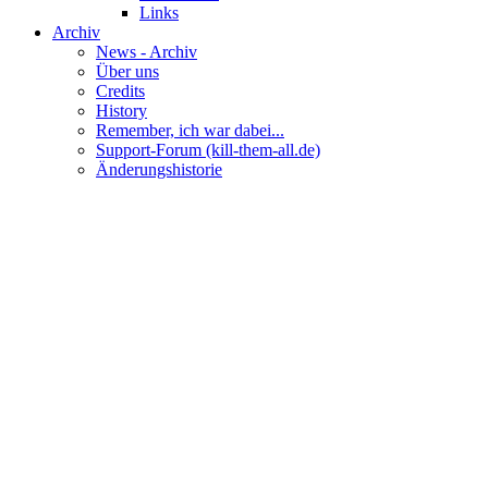
Links
Archiv
News - Archiv
Über uns
Credits
History
Remember, ich war dabei...
Support-Forum (kill-them-all.de)
Änderungshistorie