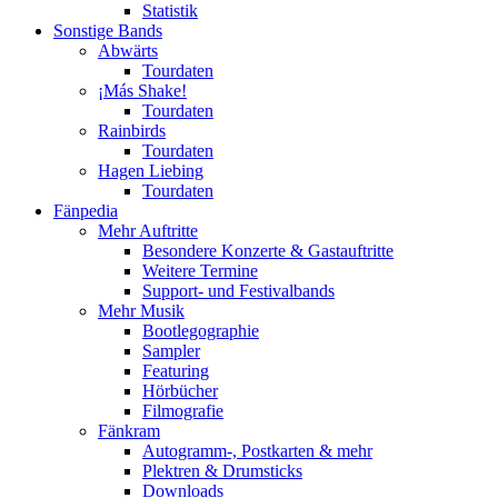
Statistik
Sonstige Bands
Abwärts
Tourdaten
¡Más Shake!
Tourdaten
Rainbirds
Tourdaten
Hagen Liebing
Tourdaten
Fänpedia
Mehr Auftritte
Besondere Konzerte & Gastauftritte
Weitere Termine
Support- und Festivalbands
Mehr Musik
Bootlegographie
Sampler
Featuring
Hörbücher
Filmografie
Fänkram
Autogramm-, Postkarten & mehr
Plektren & Drumsticks
Downloads