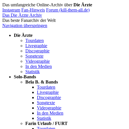
Das umfangreiche Online-Archiv über
Die Ärzte
Instagram
Fan-Hinweis
Forum (kill-them-all.de)
Das Die Ärzte Archiv
Das beste Fanarchiv der Welt
Navigation überspringen
Die Ärzte
Tourdaten
Livegraphie
Discographie
Songtexte
Videographie
In den Medien
Statistik
Solo-Bands
Bela B. & Bands
Tourdaten
Livegraphie
Discographie
Songtexte
Videographie
In den Medien
Statistik
Farin Urlaub / FURT
Tourdaten