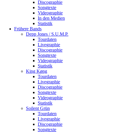
Discographie
Songtexte
Videographie
In den Medien
Statistik
Frühere Bands
Depp Jones / S.U.M.P.
Tourdaten
Livegraphie
Discographie
Songtexte
Videographie
Statistik
King Køng
Tourdaten
Livegraphie
Discographie
Songtexte
Videographie
Statistik
Soilent Grün
Tourdaten
Livegraphie
Discographie
Songtexte