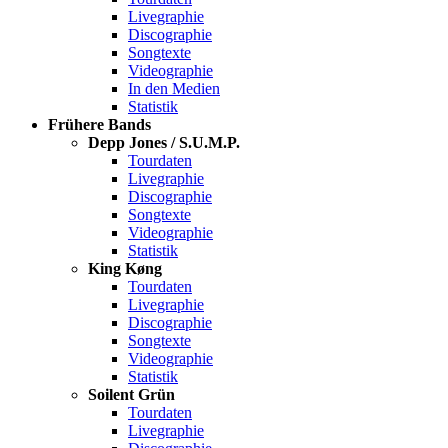
Livegraphie
Discographie
Songtexte
Videographie
In den Medien
Statistik
Frühere Bands
Depp Jones / S.U.M.P.
Tourdaten
Livegraphie
Discographie
Songtexte
Videographie
Statistik
King Køng
Tourdaten
Livegraphie
Discographie
Songtexte
Videographie
Statistik
Soilent Grün
Tourdaten
Livegraphie