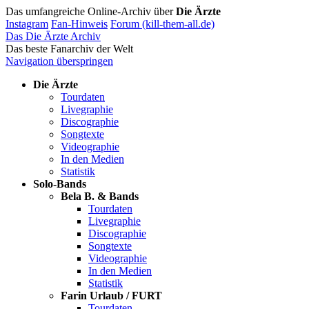
Das umfangreiche Online-Archiv über
Die Ärzte
Instagram
Fan-Hinweis
Forum (kill-them-all.de)
Das Die Ärzte Archiv
Das beste Fanarchiv der Welt
Navigation überspringen
Die Ärzte
Tourdaten
Livegraphie
Discographie
Songtexte
Videographie
In den Medien
Statistik
Solo-Bands
Bela B. & Bands
Tourdaten
Livegraphie
Discographie
Songtexte
Videographie
In den Medien
Statistik
Farin Urlaub / FURT
Tourdaten