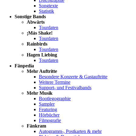
Discographie
Songtexte
Statistik
Sonstige Bands
Abwärts
Tourdaten
¡Más Shake!
Tourdaten
Rainbirds
Tourdaten
Hagen Liebing
Tourdaten
Fänpedia
Mehr Auftritte
Besondere Konzerte & Gastauftritte
Weitere Termine
Support- und Festivalbands
Mehr Musik
Bootlegographie
Sampler
Featuring
Hörbücher
Filmografie
Fänkram
Autogramm-, Postkarten & mehr