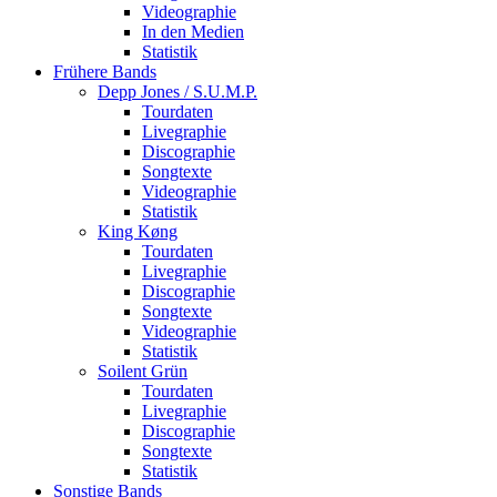
Videographie
In den Medien
Statistik
Frühere Bands
Depp Jones / S.U.M.P.
Tourdaten
Livegraphie
Discographie
Songtexte
Videographie
Statistik
King Køng
Tourdaten
Livegraphie
Discographie
Songtexte
Videographie
Statistik
Soilent Grün
Tourdaten
Livegraphie
Discographie
Songtexte
Statistik
Sonstige Bands