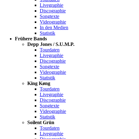
Livegraphie
Discographie
Songtexte
Videographie
In den Medien
Statistik
Frühere Bands
Depp Jones / S.U.M.P.
Tourdaten
Livegraphie
Discographie
Songtexte
Videographie
Statistik
King Køng
Tourdaten
Livegraphie
Discographie
Songtexte
Videographie
Statistik
Soilent Grün
Tourdaten
Livegraphie