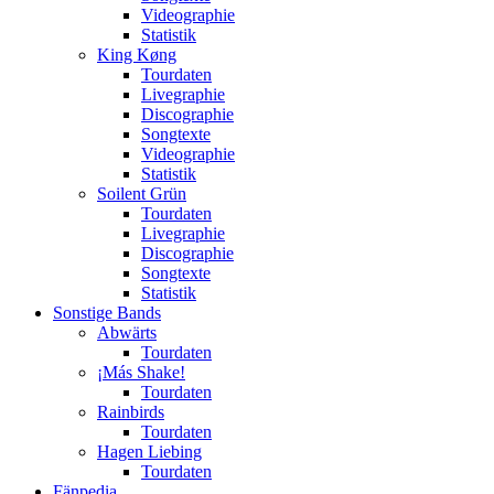
Videographie
Statistik
King Køng
Tourdaten
Livegraphie
Discographie
Songtexte
Videographie
Statistik
Soilent Grün
Tourdaten
Livegraphie
Discographie
Songtexte
Statistik
Sonstige Bands
Abwärts
Tourdaten
¡Más Shake!
Tourdaten
Rainbirds
Tourdaten
Hagen Liebing
Tourdaten
Fänpedia