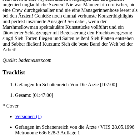
ungeniert unglaubliche Szenen! Nie war Männerstrip erotischer, nie
eine Crew durchgeknallter und nie eine Managerinnenhose leerer als
bei den Ärzten! Genieße noch einmal verhunste Konzerthighlights
und perfekt inszinierte Ansagen! Sei dabei, wenn der
Marshmellowman spektakuläre Kunststücke vollführt und ein
tätowierter Schlagzeuger mit Begeisterung den Fruchtzwergesong
singt! Sieh Torten fliegen und Saiten reißen! Sieh Platten entstehen
und Sabber fließen! Kurzum: Sieh die beste Band der Welt bei der
Arbeit!
Quelle: bademeister.com
Tracklist
Gefangen Im Schattenreich Von Die Ärzte
[107:00]
Gesamt:
[01:47:00]
* Cover
Versionen (1)
Gefangen im Schattenreich von die Ärzte / VHS
28.05.1996
Metronome
636 628-3
Auflage 1