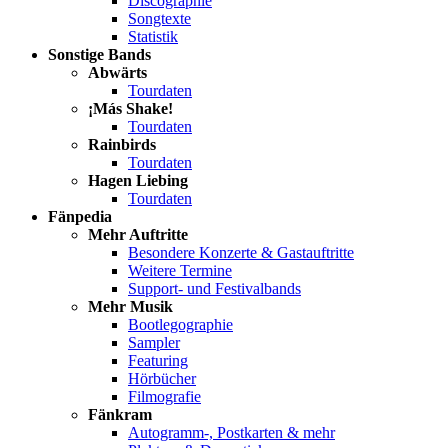
Discographie
Songtexte
Statistik
Sonstige Bands
Abwärts
Tourdaten
¡Más Shake!
Tourdaten
Rainbirds
Tourdaten
Hagen Liebing
Tourdaten
Fänpedia
Mehr Auftritte
Besondere Konzerte & Gastauftritte
Weitere Termine
Support- und Festivalbands
Mehr Musik
Bootlegographie
Sampler
Featuring
Hörbücher
Filmografie
Fänkram
Autogramm-, Postkarten & mehr