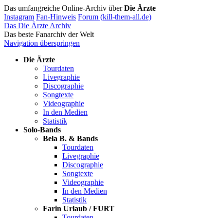
Das umfangreiche Online-Archiv über
Die Ärzte
Instagram
Fan-Hinweis
Forum (kill-them-all.de)
Das Die Ärzte Archiv
Das beste Fanarchiv der Welt
Navigation überspringen
Die Ärzte
Tourdaten
Livegraphie
Discographie
Songtexte
Videographie
In den Medien
Statistik
Solo-Bands
Bela B. & Bands
Tourdaten
Livegraphie
Discographie
Songtexte
Videographie
In den Medien
Statistik
Farin Urlaub / FURT
Tourdaten