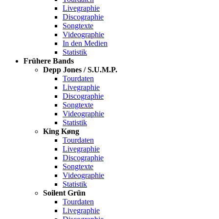
Livegraphie
Discographie
Songtexte
Videographie
In den Medien
Statistik
Frühere Bands
Depp Jones / S.U.M.P.
Tourdaten
Livegraphie
Discographie
Songtexte
Videographie
Statistik
King Køng
Tourdaten
Livegraphie
Discographie
Songtexte
Videographie
Statistik
Soilent Grün
Tourdaten
Livegraphie