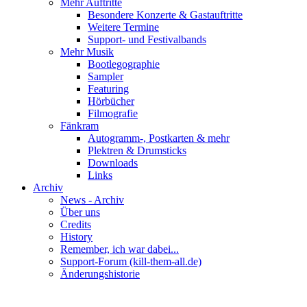
Mehr Auftritte
Besondere Konzerte & Gastauftritte
Weitere Termine
Support- und Festivalbands
Mehr Musik
Bootlegographie
Sampler
Featuring
Hörbücher
Filmografie
Fänkram
Autogramm-, Postkarten & mehr
Plektren & Drumsticks
Downloads
Links
Archiv
News - Archiv
Über uns
Credits
History
Remember, ich war dabei...
Support-Forum (kill-them-all.de)
Änderungshistorie