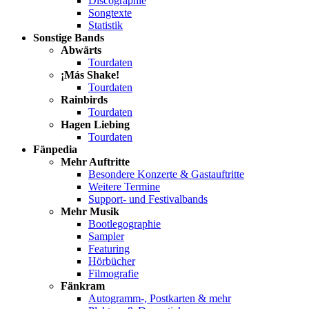
Discographie
Songtexte
Statistik
Sonstige Bands
Abwärts
Tourdaten
¡Más Shake!
Tourdaten
Rainbirds
Tourdaten
Hagen Liebing
Tourdaten
Fänpedia
Mehr Auftritte
Besondere Konzerte & Gastauftritte
Weitere Termine
Support- und Festivalbands
Mehr Musik
Bootlegographie
Sampler
Featuring
Hörbücher
Filmografie
Fänkram
Autogramm-, Postkarten & mehr