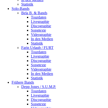
Statistik
Solo-Bands
Bela B. & Bands
Tourdaten
Livegraphie
Discographie
Songtexte
Videographie
In den Medien
Statistik
Farin Urlaub / FURT
Tourdaten
Livegraphie
Discographie
Songtexte
Videographie
In den Medien
Statistik
Frühere Bands
Depp Jones / S.U.M.P.
Tourdaten
Livegraphie
Discographie
Songtexte