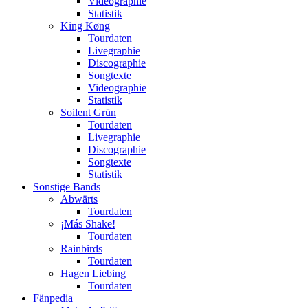
Videographie
Statistik
King Køng
Tourdaten
Livegraphie
Discographie
Songtexte
Videographie
Statistik
Soilent Grün
Tourdaten
Livegraphie
Discographie
Songtexte
Statistik
Sonstige Bands
Abwärts
Tourdaten
¡Más Shake!
Tourdaten
Rainbirds
Tourdaten
Hagen Liebing
Tourdaten
Fänpedia