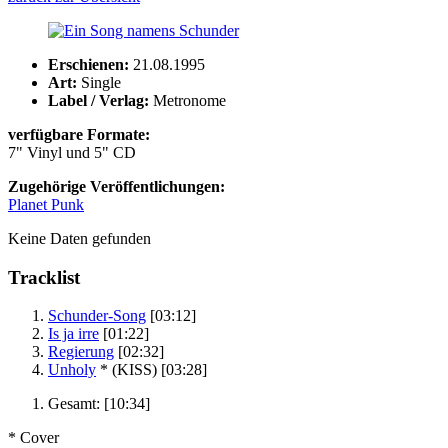
Erschienen:
21.08.1995
Art:
Single
Label / Verlag:
Metronome
verfügbare Formate:
7" Vinyl und 5" CD
Zugehörige Veröffentlichungen:
Planet Punk
Keine Daten gefunden
Tracklist
Schunder-Song
[03:12]
Is ja irre
[01:22]
Regierung
[02:32]
Unholy
*
(KISS)
[03:28]
Gesamt:
[10:34]
* Cover