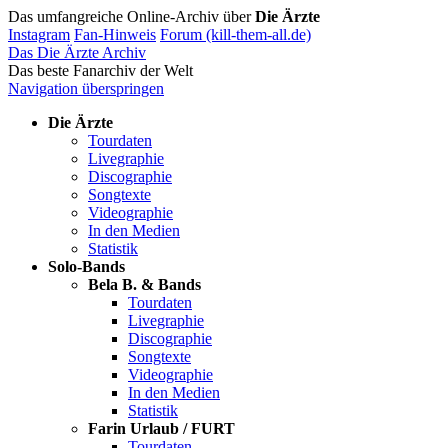
Das umfangreiche Online-Archiv über
Die Ärzte
Instagram
Fan-Hinweis
Forum (kill-them-all.de)
Das Die Ärzte Archiv
Das beste Fanarchiv der Welt
Navigation überspringen
Die Ärzte
Tourdaten
Livegraphie
Discographie
Songtexte
Videographie
In den Medien
Statistik
Solo-Bands
Bela B. & Bands
Tourdaten
Livegraphie
Discographie
Songtexte
Videographie
In den Medien
Statistik
Farin Urlaub / FURT
Tourdaten