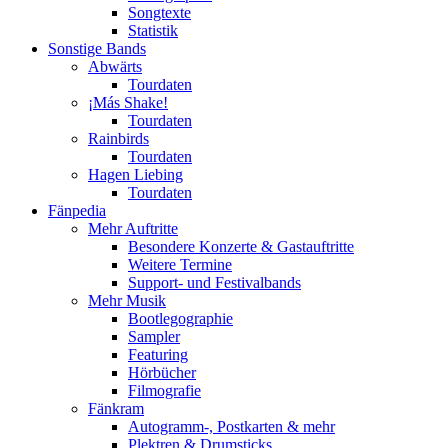
Songtexte
Statistik
Sonstige Bands
Abwärts
Tourdaten
¡Más Shake!
Tourdaten
Rainbirds
Tourdaten
Hagen Liebing
Tourdaten
Fänpedia
Mehr Auftritte
Besondere Konzerte & Gastauftritte
Weitere Termine
Support- und Festivalbands
Mehr Musik
Bootlegographie
Sampler
Featuring
Hörbücher
Filmografie
Fänkram
Autogramm-, Postkarten & mehr
Plektren & Drumsticks