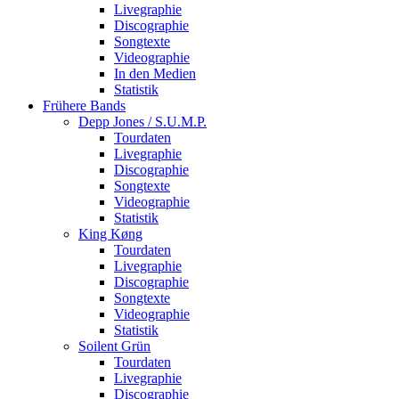
Livegraphie
Discographie
Songtexte
Videographie
In den Medien
Statistik
Frühere Bands
Depp Jones / S.U.M.P.
Tourdaten
Livegraphie
Discographie
Songtexte
Videographie
Statistik
King Køng
Tourdaten
Livegraphie
Discographie
Songtexte
Videographie
Statistik
Soilent Grün
Tourdaten
Livegraphie
Discographie