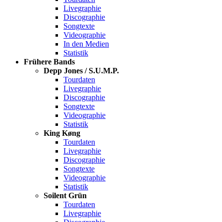
Livegraphie
Discographie
Songtexte
Videographie
In den Medien
Statistik
Frühere Bands
Depp Jones / S.U.M.P.
Tourdaten
Livegraphie
Discographie
Songtexte
Videographie
Statistik
King Køng
Tourdaten
Livegraphie
Discographie
Songtexte
Videographie
Statistik
Soilent Grün
Tourdaten
Livegraphie