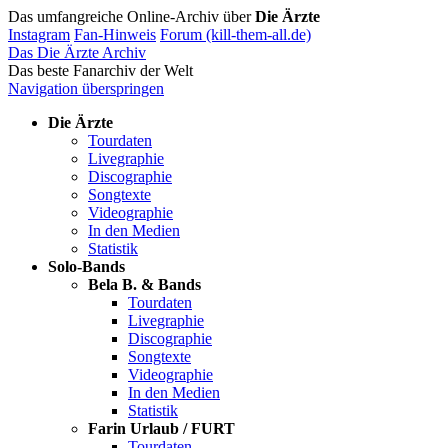
Das umfangreiche Online-Archiv über
Die Ärzte
Instagram
Fan-Hinweis
Forum (kill-them-all.de)
Das Die Ärzte Archiv
Das beste Fanarchiv der Welt
Navigation überspringen
Die Ärzte
Tourdaten
Livegraphie
Discographie
Songtexte
Videographie
In den Medien
Statistik
Solo-Bands
Bela B. & Bands
Tourdaten
Livegraphie
Discographie
Songtexte
Videographie
In den Medien
Statistik
Farin Urlaub / FURT
Tourdaten