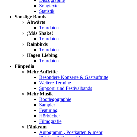
Discographie
Songtexte
Statistik
Sonstige Bands
Abwärts
Tourdaten
¡Más Shake!
Tourdaten
Rainbirds
Tourdaten
Hagen Liebing
Tourdaten
Fänpedia
Mehr Auftritte
Besondere Konzerte & Gastauftritte
Weitere Termine
Support- und Festivalbands
Mehr Musik
Bootlegographie
Sampler
Featuring
Hörbücher
Filmografie
Fänkram
Autogramm-, Postkarten & mehr