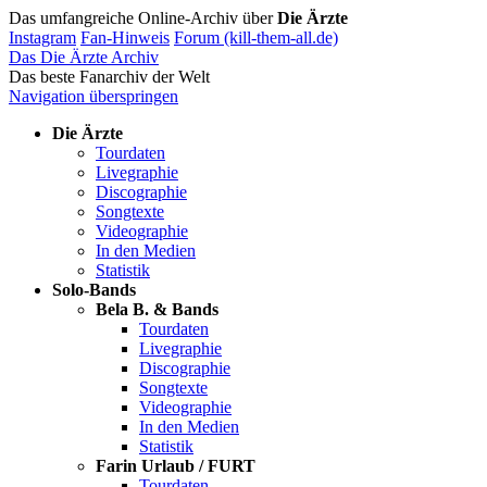
Das umfangreiche Online-Archiv über
Die Ärzte
Instagram
Fan-Hinweis
Forum (kill-them-all.de)
Das Die Ärzte Archiv
Das beste Fanarchiv der Welt
Navigation überspringen
Die Ärzte
Tourdaten
Livegraphie
Discographie
Songtexte
Videographie
In den Medien
Statistik
Solo-Bands
Bela B. & Bands
Tourdaten
Livegraphie
Discographie
Songtexte
Videographie
In den Medien
Statistik
Farin Urlaub / FURT
Tourdaten