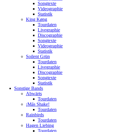
Songtexte
Videographie
Statistik
King Køng
Tourdaten
Livegraphie
Discographie
Songtexte
Videographie
Statistik
Soilent Grün
Tourdaten
Livegraphie
Discographie
Songtexte
Statistik
Sonstige Bands
Abwärts
Tourdaten
¡Más Shake!
Tourdaten
Rainbirds
Tourdaten
Hagen Liebing
Tourdaten