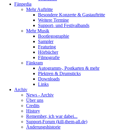
Fänpedia
Mehr Auftritte
Besondere Konzerte & Gastauftritte
Weitere Termine
Support- und Festivalbands
Mehr Musik
Bootlegographie
Sampler
Featuring
Hörbücher
Filmografie
Fänkram
Autogramm-, Postkarten & mehr
Plektren & Drumsticks
Downloads
Links
Archiv
News - Archiv
Über uns
Credits
History
Remember, ich war dabei...
Support-Forum (kill-them-all.de)
Änderungshistorie