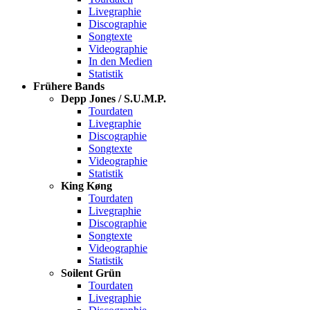
Livegraphie
Discographie
Songtexte
Videographie
In den Medien
Statistik
Frühere Bands
Depp Jones / S.U.M.P.
Tourdaten
Livegraphie
Discographie
Songtexte
Videographie
Statistik
King Køng
Tourdaten
Livegraphie
Discographie
Songtexte
Videographie
Statistik
Soilent Grün
Tourdaten
Livegraphie