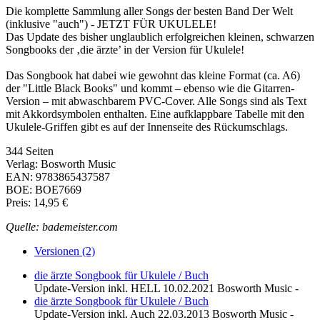
Die komplette Sammlung aller Songs der besten Band Der Welt
(inklusive "auch") - JETZT FÜR UKULELE!
Das Update des bisher unglaublich erfolgreichen kleinen, schwarzen
Songbooks der ‚die ärzte’ in der Version für Ukulele!
Das Songbook hat dabei wie gewohnt das kleine Format (ca. A6)
der "Little Black Books" und kommt – ebenso wie die Gitarren-
Version – mit abwaschbarem PVC-Cover. Alle Songs sind als Text
mit Akkordsymbolen enthalten. Eine aufklappbare Tabelle mit den
Ukulele-Griffen gibt es auf der Innenseite des Rückumschlags.
344 Seiten
Verlag: Bosworth Music
EAN: 9783865437587
BOE: BOE7669
Preis: 14,95 €
Quelle: bademeister.com
Versionen (2)
die ärzte Songbook für Ukulele / Buch
Update-Version inkl. HELL
10.02.2021
Bosworth Music
-
die ärzte Songbook für Ukulele / Buch
Update-Version inkl. Auch
22.03.2013
Bosworth Music
-