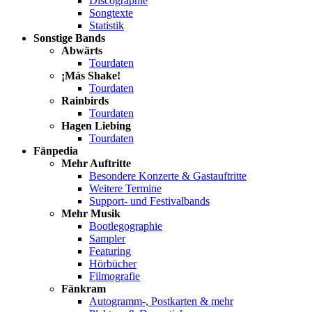
Discographie
Songtexte
Statistik
Sonstige Bands
Abwärts
Tourdaten
¡Más Shake!
Tourdaten
Rainbirds
Tourdaten
Hagen Liebing
Tourdaten
Fänpedia
Mehr Auftritte
Besondere Konzerte & Gastauftritte
Weitere Termine
Support- und Festivalbands
Mehr Musik
Bootlegographie
Sampler
Featuring
Hörbücher
Filmografie
Fänkram
Autogramm-, Postkarten & mehr