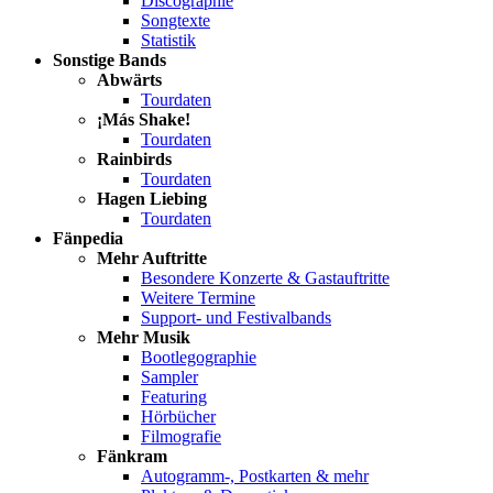
Discographie
Songtexte
Statistik
Sonstige Bands
Abwärts
Tourdaten
¡Más Shake!
Tourdaten
Rainbirds
Tourdaten
Hagen Liebing
Tourdaten
Fänpedia
Mehr Auftritte
Besondere Konzerte & Gastauftritte
Weitere Termine
Support- und Festivalbands
Mehr Musik
Bootlegographie
Sampler
Featuring
Hörbücher
Filmografie
Fänkram
Autogramm-, Postkarten & mehr