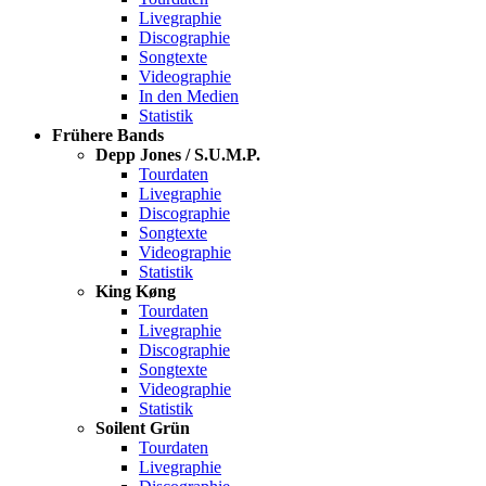
Livegraphie
Discographie
Songtexte
Videographie
In den Medien
Statistik
Frühere Bands
Depp Jones / S.U.M.P.
Tourdaten
Livegraphie
Discographie
Songtexte
Videographie
Statistik
King Køng
Tourdaten
Livegraphie
Discographie
Songtexte
Videographie
Statistik
Soilent Grün
Tourdaten
Livegraphie