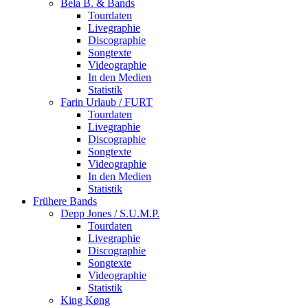
Bela B. & Bands
Tourdaten
Livegraphie
Discographie
Songtexte
Videographie
In den Medien
Statistik
Farin Urlaub / FURT
Tourdaten
Livegraphie
Discographie
Songtexte
Videographie
In den Medien
Statistik
Frühere Bands
Depp Jones / S.U.M.P.
Tourdaten
Livegraphie
Discographie
Songtexte
Videographie
Statistik
King Køng