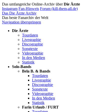
Das umfangreiche Online-Archiv über
Die Ärzte
Instagram
Fan-Hinweis
Forum (kill-them-all.de)
Das Die Ärzte Archiv
Das beste Fanarchiv der Welt
Navigation überspringen
Die Ärzte
Tourdaten
Livegraphie
Discographie
Songtexte
Videographie
In den Medien
Statistik
Solo-Bands
Bela B. & Bands
Tourdaten
Livegraphie
Discographie
Songtexte
Videographie
In den Medien
Statistik
Farin Urlaub / FURT
Tourdaten