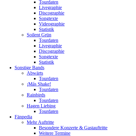
Tourdaten
Livegraphie
Discographie
Songtexte
Videographie
Statistik
Soilent Grün
Tourdaten
Livegraphie
Discographie
Songtexte
Statistik
Sonstige Bands
Abwärts
Tourdaten
¡Más Shake!
Tourdaten
Rainbirds
Tourdaten
Hagen Liebing
Tourdaten
Fänpedia
Mehr Auftritte
Besondere Konzerte & Gastauftritte
Weitere Termine