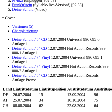
N 48.3
(unplugged)
[02:58]
Frank'n'stein
(Syllable-Jive-Version!)
[02:33]
Deine Schuld
(Video)
* Cover
Versionen (5)
Chartplatzierung
Deine Schuld / 5" CD
12.07.2004
Universal
986 695-0
Auflage 1
Deine Schuld / 5" CD
12.07.2004
Hot Action Records
939
000-1
Auflage 1
Deine Schuld / 7" Vinyl
12.07.2004
Universal
986 695-1
Auflage 1
Deine Schuld / 7" Vinyl
12.07.2004
Hot Action Records
939
000-2
Auflage 1
Deine Schuld / 5" CD
12.07.2004
Hot Action Records
Auflage Promo
Land
Eintrittsdatum
Eintrittsposition
Austrittsdatum
Austrittsp
DE
26.07.2004
15
13.09.2004
96
AT
25.07.2004
34
10.10.2004
75
CH
08.08.2004
62
22.08.2004
64