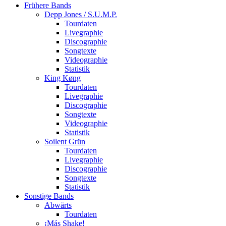
Frühere Bands
Depp Jones / S.U.M.P.
Tourdaten
Livegraphie
Discographie
Songtexte
Videographie
Statistik
King Køng
Tourdaten
Livegraphie
Discographie
Songtexte
Videographie
Statistik
Soilent Grün
Tourdaten
Livegraphie
Discographie
Songtexte
Statistik
Sonstige Bands
Abwärts
Tourdaten
¡Más Shake!