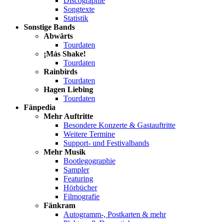
Discographie
Songtexte
Statistik
Sonstige Bands
Abwärts
Tourdaten
¡Más Shake!
Tourdaten
Rainbirds
Tourdaten
Hagen Liebing
Tourdaten
Fänpedia
Mehr Auftritte
Besondere Konzerte & Gastauftritte
Weitere Termine
Support- und Festivalbands
Mehr Musik
Bootlegographie
Sampler
Featuring
Hörbücher
Filmografie
Fänkram
Autogramm-, Postkarten & mehr