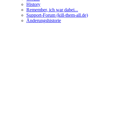
History
Remember, ich war dabei...
Support-Forum (kill-them-all.de)
Änderungshistorie