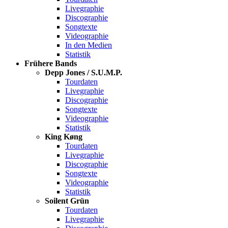
Livegraphie
Discographie
Songtexte
Videographie
In den Medien
Statistik
Frühere Bands
Depp Jones / S.U.M.P.
Tourdaten
Livegraphie
Discographie
Songtexte
Videographie
Statistik
King Køng
Tourdaten
Livegraphie
Discographie
Songtexte
Videographie
Statistik
Soilent Grün
Tourdaten
Livegraphie