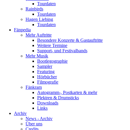
Tourdaten
Rainbirds
Tourdaten
Hagen Liebing
Tourdaten
Fänpedia
Mehr Auftritte
Besondere Konzerte & Gastauftritte
Weitere Termine
Support- und Festivalbands
Mehr Musik
Bootlegographie
Sampler
Featuring
Hörbücher
Filmografie
Fänkram
Autogramm-, Postkarten & mehr
Plektren & Drumsticks
Downloads
Links
Archiv
News - Archiv
Über uns
Credits