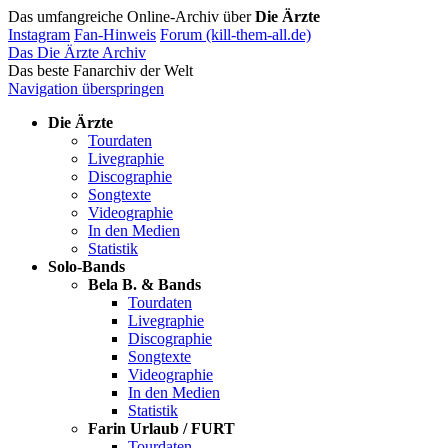
Das umfangreiche Online-Archiv über
Die Ärzte
Instagram
Fan-Hinweis
Forum (kill-them-all.de)
Das Die Ärzte Archiv
Das beste Fanarchiv der Welt
Navigation überspringen
Die Ärzte
Tourdaten
Livegraphie
Discographie
Songtexte
Videographie
In den Medien
Statistik
Solo-Bands
Bela B. & Bands
Tourdaten
Livegraphie
Discographie
Songtexte
Videographie
In den Medien
Statistik
Farin Urlaub / FURT
Tourdaten