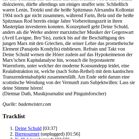
dislozieren, dürfte allerdings um einiges straffer sein: Schließlich
waren Lenin, Trotzki und die heiße Spitzmaus Alexandra Kollontai
1904 noch gar nicht zusammen, während Farin, Bela und die heiße
Spitzmaus Rod bereits einige Jahre Vorbereitungszeit in ihren
Masterplan investieren konnten. Konzeptuell geht Deine Schuld,
anders als die Werke anderer marxistischer Musiker der Gegenwart
(Avril Lavigne, Bro’Sis), zurück bis auf die Beschäftigung des
jungen Marx mit den Griechen, die seiner Lehre das prometheische
Element (Panajotis Kondylis) einbliesen. Refrain und Takt von
Deine Schuld weisen die Hörer zudem auf das Hypokeimenon der
Marx’schen Kapitalanalyse hin, wonach die hypostasierte
Warenform, unter welcher der moderne Konsumdepp leidet, eine
Realabstraktion ist, welche (nach Sohn-Rethel) mit dem kantischen
Transzendentalsubjekt zusammenfällt. Am Ende steht darum eine
scotistische Wendung von der Vernunft zum Subjektwillen: Lass sie
deine Stimme hören!
(Dietmar Dath, Musikjournalist und Pinguinforscher)
Quelle: bademeister.com
Tracklist
Deine Schuld
[03:37]
Biergourmet
(unplugged)
[01:56]