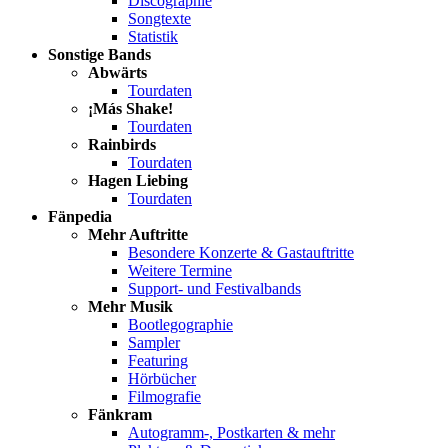
Discographie
Songtexte
Statistik
Sonstige Bands
Abwärts
Tourdaten
¡Más Shake!
Tourdaten
Rainbirds
Tourdaten
Hagen Liebing
Tourdaten
Fänpedia
Mehr Auftritte
Besondere Konzerte & Gastauftritte
Weitere Termine
Support- und Festivalbands
Mehr Musik
Bootlegographie
Sampler
Featuring
Hörbücher
Filmografie
Fänkram
Autogramm-, Postkarten & mehr