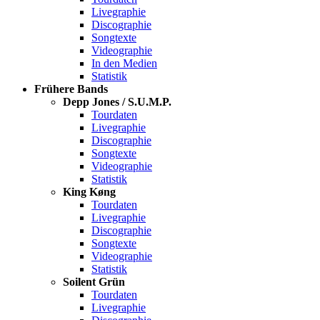
Livegraphie
Discographie
Songtexte
Videographie
In den Medien
Statistik
Frühere Bands
Depp Jones / S.U.M.P.
Tourdaten
Livegraphie
Discographie
Songtexte
Videographie
Statistik
King Køng
Tourdaten
Livegraphie
Discographie
Songtexte
Videographie
Statistik
Soilent Grün
Tourdaten
Livegraphie