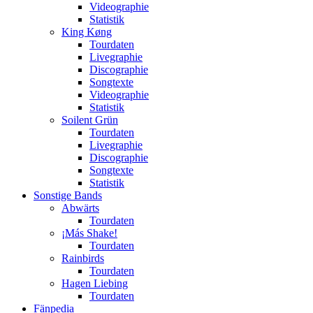
Videographie
Statistik
King Køng
Tourdaten
Livegraphie
Discographie
Songtexte
Videographie
Statistik
Soilent Grün
Tourdaten
Livegraphie
Discographie
Songtexte
Statistik
Sonstige Bands
Abwärts
Tourdaten
¡Más Shake!
Tourdaten
Rainbirds
Tourdaten
Hagen Liebing
Tourdaten
Fänpedia