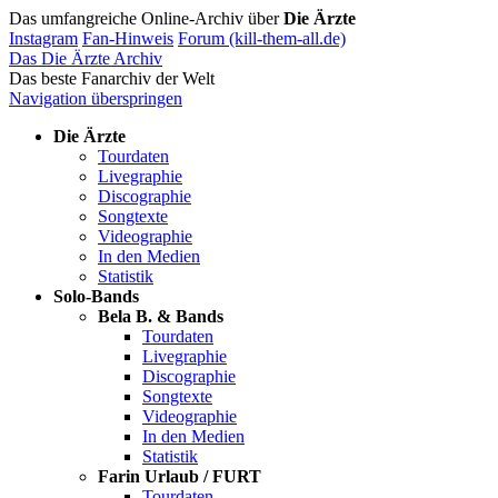
Das umfangreiche Online-Archiv über
Die Ärzte
Instagram
Fan-Hinweis
Forum (kill-them-all.de)
Das Die Ärzte Archiv
Das beste Fanarchiv der Welt
Navigation überspringen
Die Ärzte
Tourdaten
Livegraphie
Discographie
Songtexte
Videographie
In den Medien
Statistik
Solo-Bands
Bela B. & Bands
Tourdaten
Livegraphie
Discographie
Songtexte
Videographie
In den Medien
Statistik
Farin Urlaub / FURT
Tourdaten