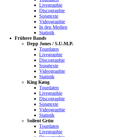
Livegraphie
Discographie
Songtexte
Videographie
In den Medien
Statistik
Frühere Bands
Depp Jones / S.U.M.P.
Tourdaten
Livegraphie
Discographie
Songtexte
Videographie
Statistik
King Køng
Tourdaten
Livegraphie
Discographie
Songtexte
Videographie
Statistik
Soilent Grün
Tourdaten
Livegraphie