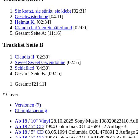
Sie kratzt, sie stinkt, sie klebt
[02:31]
Geschwisterliebe
[04:11]
Helmut K.
[02:34]
Claudia hat 'nen Schäferhund
[02:00]
Gesamt Seite A:
[11:16]
Tracklist Seite B
Claudia II
[02:30]
Sweet Sweet Gwendoline
[02:55]
Schlaflied
[04:30]
Gesamt Seite B:
[09:55]
Gesamt:
[21:11]
* Cover
Versionen (7)
Chartplatzierung
Ab 18 / 10" Vinyl
28.10.2025
Sony Music
198029823110
Aufl
Ab 18 / 5" CD
1994
Columbia
COL 476891 2
Auflage 3
Ab 18 / 5" CD
03.05.1994
Columbia
COL 476891 2
Auflage 
Ab 18 / 5" CD
1993
Columbia
COL LSP 980288 2
Auflage 1