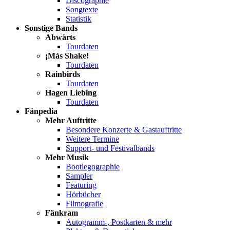
Discographie
Songtexte
Statistik
Sonstige Bands
Abwärts
Tourdaten
¡Más Shake!
Tourdaten
Rainbirds
Tourdaten
Hagen Liebing
Tourdaten
Fänpedia
Mehr Auftritte
Besondere Konzerte & Gastauftritte
Weitere Termine
Support- und Festivalbands
Mehr Musik
Bootlegographie
Sampler
Featuring
Hörbücher
Filmografie
Fänkram
Autogramm-, Postkarten & mehr