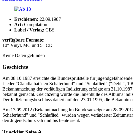
Erschienen:
22.09.1987
Art:
Compilation
Label / Verlag:
CBS
verfügbare Formate:
10" Vinyl, MC und 5" CD
Keine Daten gefunden
Geschichte
Am 08.10.1987 erreichte die Bundesprüfstelle für jugendgefährdende S
Lieder "Claudia hat 'nen Schäferhund" und "Schlaflied" ("Debil", 19
Bekanntmachung der vorläufigen Indizierung
erfolgte am
31.10.1987 
bekannt gemacht.
Gleichzeitig wurde die Innenhülle des Albums indizi
Der Indizierungsbeschluss datiert auf den 23.01.1995, die Bekanntm
Am 13.09.2012 (Bekanntmachung im Bundesanzeiger am 28.09.2012) erf
Schäferhund" und "Schlaflied" wurden wegen veränderter Zeitumständ
den Jugendschutz sah und bis heute sieht.
Tracklist Seite A