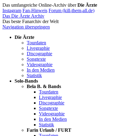
Das umfangreiche Online-Archiv über
Die Ärzte
Instagram
Fan-Hinweis
Forum (kill-them-all.de)
Das Die Ärzte Archiv
Das beste Fanarchiv der Welt
Navigation überspringen
Die Ärzte
Tourdaten
Livegraphie
Discographie
Songtexte
Videographie
In den Medien
Statistik
Solo-Bands
Bela B. & Bands
Tourdaten
Livegraphie
Discographie
Songtexte
Videographie
In den Medien
Statistik
Farin Urlaub / FURT
Tourdaten