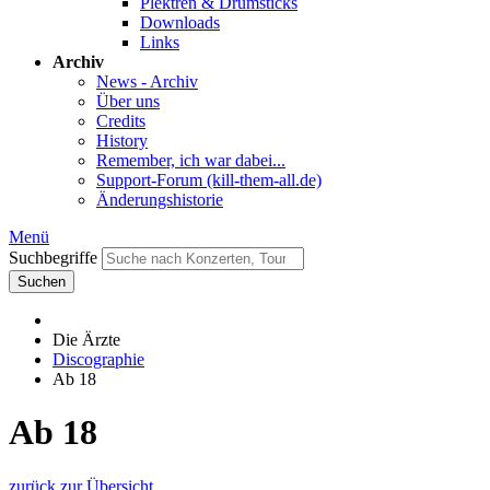
Plektren & Drumsticks
Downloads
Links
Archiv
News - Archiv
Über uns
Credits
History
Remember, ich war dabei...
Support-Forum (kill-them-all.de)
Änderungshistorie
Menü
Suchbegriffe
Suchen
Die Ärzte
Discographie
Ab 18
Ab 18
zurück zur Übersicht