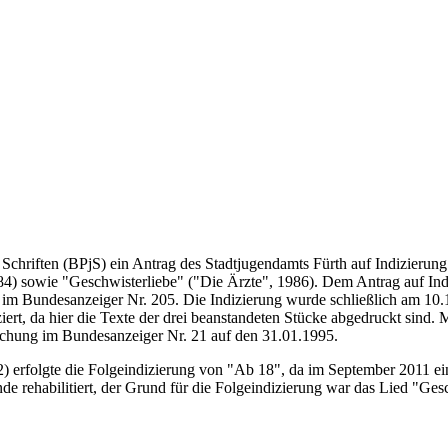
chriften (BPjS) ein Antrag des Stadtjugendamts Fürth auf Indizierung 
84) sowie "Geschwisterliebe" ("Die Ärzte", 1986). Dem Antrag auf Ind
im Bundesanzeiger Nr. 205. Die Indizierung wurde schließlich am 10
ert, da hier die Texte der drei beanstandeten Stücke abgedruckt sind.
M
achung im Bundesanzeiger Nr. 21 auf den 31.01.1995.
olgte die Folgeindizierung von "Ab 18", da im September 2011 eine V
e rehabilitiert, der Grund für die Folgeindizierung war das Lied "Ges