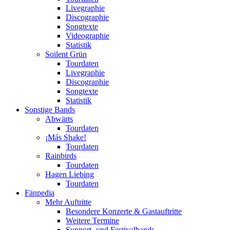
Livegraphie
Discographie
Songtexte
Videographie
Statistik
Soilent Grün
Tourdaten
Livegraphie
Discographie
Songtexte
Statistik
Sonstige Bands
Abwärts
Tourdaten
¡Más Shake!
Tourdaten
Rainbirds
Tourdaten
Hagen Liebing
Tourdaten
Fänpedia
Mehr Auftritte
Besondere Konzerte & Gastauftritte
Weitere Termine
Support- und Festivalbands