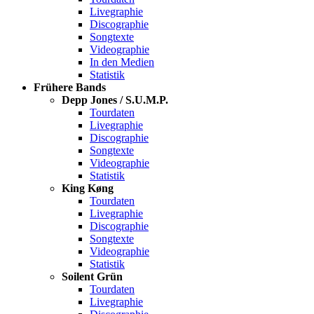
Livegraphie
Discographie
Songtexte
Videographie
In den Medien
Statistik
Frühere Bands
Depp Jones / S.U.M.P.
Tourdaten
Livegraphie
Discographie
Songtexte
Videographie
Statistik
King Køng
Tourdaten
Livegraphie
Discographie
Songtexte
Videographie
Statistik
Soilent Grün
Tourdaten
Livegraphie