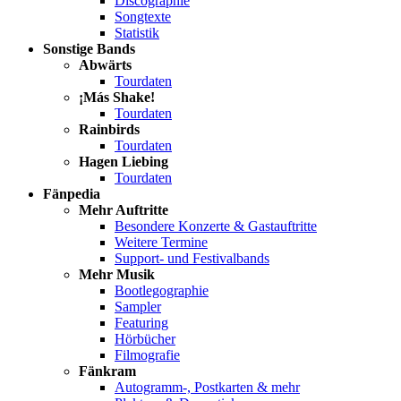
Discographie
Songtexte
Statistik
Sonstige Bands
Abwärts
Tourdaten
¡Más Shake!
Tourdaten
Rainbirds
Tourdaten
Hagen Liebing
Tourdaten
Fänpedia
Mehr Auftritte
Besondere Konzerte & Gastauftritte
Weitere Termine
Support- und Festivalbands
Mehr Musik
Bootlegographie
Sampler
Featuring
Hörbücher
Filmografie
Fänkram
Autogramm-, Postkarten & mehr