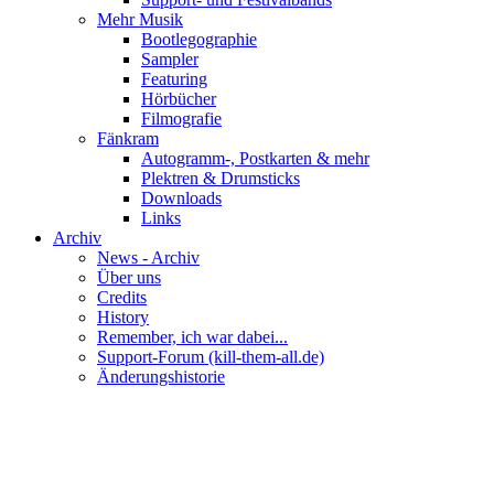
Mehr Musik
Bootlegographie
Sampler
Featuring
Hörbücher
Filmografie
Fänkram
Autogramm-, Postkarten & mehr
Plektren & Drumsticks
Downloads
Links
Archiv
News - Archiv
Über uns
Credits
History
Remember, ich war dabei...
Support-Forum (kill-them-all.de)
Änderungshistorie