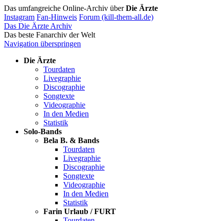
Das umfangreiche Online-Archiv über
Die Ärzte
Instagram
Fan-Hinweis
Forum (kill-them-all.de)
Das Die Ärzte Archiv
Das beste Fanarchiv der Welt
Navigation überspringen
Die Ärzte
Tourdaten
Livegraphie
Discographie
Songtexte
Videographie
In den Medien
Statistik
Solo-Bands
Bela B. & Bands
Tourdaten
Livegraphie
Discographie
Songtexte
Videographie
In den Medien
Statistik
Farin Urlaub / FURT
Tourdaten