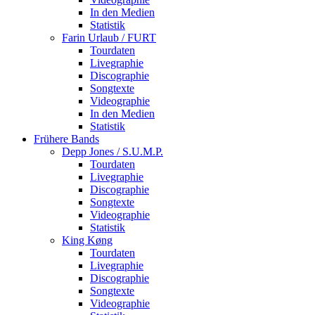
In den Medien
Statistik
Farin Urlaub / FURT
Tourdaten
Livegraphie
Discographie
Songtexte
Videographie
In den Medien
Statistik
Frühere Bands
Depp Jones / S.U.M.P.
Tourdaten
Livegraphie
Discographie
Songtexte
Videographie
Statistik
King Køng
Tourdaten
Livegraphie
Discographie
Songtexte
Videographie