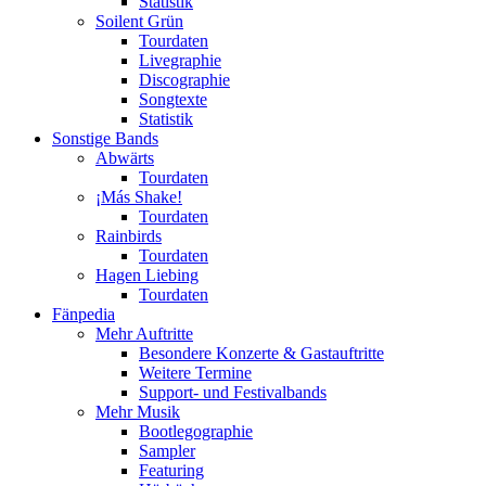
Statistik
Soilent Grün
Tourdaten
Livegraphie
Discographie
Songtexte
Statistik
Sonstige Bands
Abwärts
Tourdaten
¡Más Shake!
Tourdaten
Rainbirds
Tourdaten
Hagen Liebing
Tourdaten
Fänpedia
Mehr Auftritte
Besondere Konzerte & Gastauftritte
Weitere Termine
Support- und Festivalbands
Mehr Musik
Bootlegographie
Sampler
Featuring