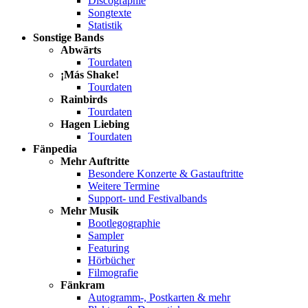
Discographie
Songtexte
Statistik
Sonstige Bands
Abwärts
Tourdaten
¡Más Shake!
Tourdaten
Rainbirds
Tourdaten
Hagen Liebing
Tourdaten
Fänpedia
Mehr Auftritte
Besondere Konzerte & Gastauftritte
Weitere Termine
Support- und Festivalbands
Mehr Musik
Bootlegographie
Sampler
Featuring
Hörbücher
Filmografie
Fänkram
Autogramm-, Postkarten & mehr