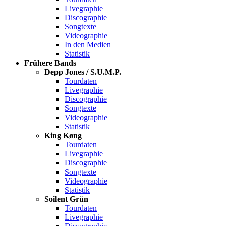
Livegraphie
Discographie
Songtexte
Videographie
In den Medien
Statistik
Frühere Bands
Depp Jones / S.U.M.P.
Tourdaten
Livegraphie
Discographie
Songtexte
Videographie
Statistik
King Køng
Tourdaten
Livegraphie
Discographie
Songtexte
Videographie
Statistik
Soilent Grün
Tourdaten
Livegraphie