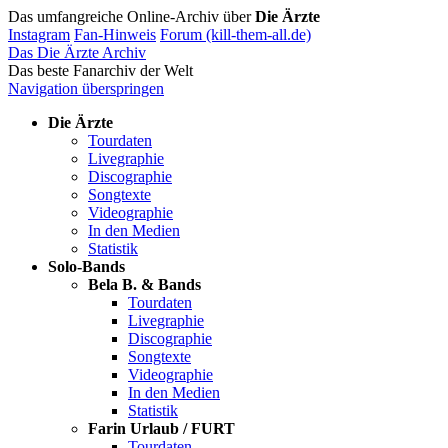
Das umfangreiche Online-Archiv über
Die Ärzte
Instagram
Fan-Hinweis
Forum (kill-them-all.de)
Das Die Ärzte Archiv
Das beste Fanarchiv der Welt
Navigation überspringen
Die Ärzte
Tourdaten
Livegraphie
Discographie
Songtexte
Videographie
In den Medien
Statistik
Solo-Bands
Bela B. & Bands
Tourdaten
Livegraphie
Discographie
Songtexte
Videographie
In den Medien
Statistik
Farin Urlaub / FURT
Tourdaten