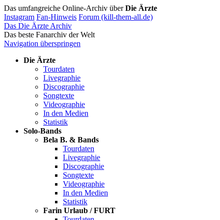
Das umfangreiche Online-Archiv über
Die Ärzte
Instagram
Fan-Hinweis
Forum (kill-them-all.de)
Das Die Ärzte Archiv
Das beste Fanarchiv der Welt
Navigation überspringen
Die Ärzte
Tourdaten
Livegraphie
Discographie
Songtexte
Videographie
In den Medien
Statistik
Solo-Bands
Bela B. & Bands
Tourdaten
Livegraphie
Discographie
Songtexte
Videographie
In den Medien
Statistik
Farin Urlaub / FURT
Tourdaten