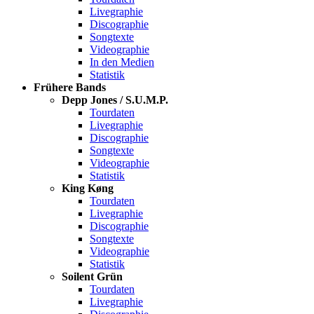
Livegraphie
Discographie
Songtexte
Videographie
In den Medien
Statistik
Frühere Bands
Depp Jones / S.U.M.P.
Tourdaten
Livegraphie
Discographie
Songtexte
Videographie
Statistik
King Køng
Tourdaten
Livegraphie
Discographie
Songtexte
Videographie
Statistik
Soilent Grün
Tourdaten
Livegraphie