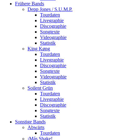
Frühere Bands
Depp Jones / S.U.M.P.
Tourdaten
Livegraphie
Discographie
Songtexte
Videographie
Statistik
King Køng
Tourdaten
Livegraphie
Discographie
Songtexte
Videographie
Statistik
Soilent Grün
Tourdaten
Livegraphie
Discographie
Songtexte
Statistik
Sonstige Bands
Abwärts
Tourdaten
¡Más Shake!