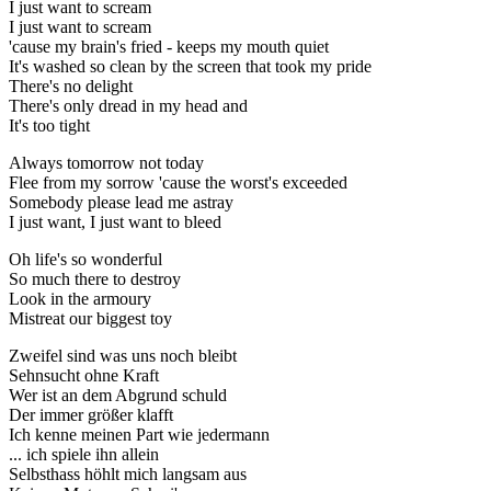
I just want to scream
I just want to scream
'cause my brain's fried - keeps my mouth quiet
It's washed so clean by the screen that took my pride
There's no delight
There's only dread in my head and
It's too tight
Always tomorrow not today
Flee from my sorrow 'cause the worst's exceeded
Somebody please lead me astray
I just want, I just want to bleed
Oh life's so wonderful
So much there to destroy
Look in the armoury
Mistreat our biggest toy
Zweifel sind was uns noch bleibt
Sehnsucht ohne Kraft
Wer ist an dem Abgrund schuld
Der immer größer klafft
Ich kenne meinen Part wie jedermann
... ich spiele ihn allein
Selbsthass höhlt mich langsam aus