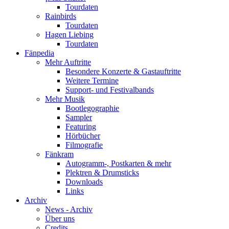
Tourdaten
Rainbirds
Tourdaten
Hagen Liebing
Tourdaten
Fänpedia
Mehr Auftritte
Besondere Konzerte & Gastauftritte
Weitere Termine
Support- und Festivalbands
Mehr Musik
Bootlegographie
Sampler
Featuring
Hörbücher
Filmografie
Fänkram
Autogramm-, Postkarten & mehr
Plektren & Drumsticks
Downloads
Links
Archiv
News - Archiv
Über uns
Credits