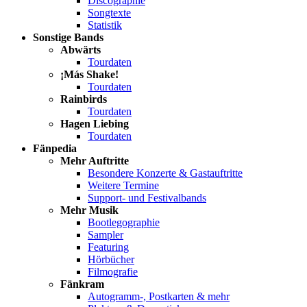
Discographie
Songtexte
Statistik
Sonstige Bands
Abwärts
Tourdaten
¡Más Shake!
Tourdaten
Rainbirds
Tourdaten
Hagen Liebing
Tourdaten
Fänpedia
Mehr Auftritte
Besondere Konzerte & Gastauftritte
Weitere Termine
Support- und Festivalbands
Mehr Musik
Bootlegographie
Sampler
Featuring
Hörbücher
Filmografie
Fänkram
Autogramm-, Postkarten & mehr