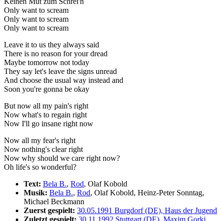
Keinen Mut zum Schrei'n
Only want to scream
Only want to scream
Only want to scream
Leave it to us they always said
There is no reason for your dread
Maybe tomorrow not today
They say let's leave the signs unread
And choose the usual way instead and
Soon you're gonna be okay
But now all my pain's right
Now what's to regain right
Now I'll go insane right now
Now all my fear's right
Now nothing's clear right
Now why should we care right now?
Oh life's so wonderful?
Text:
Bela B.
,
Rod
, Olaf Kobold
Musik:
Bela B.
,
Rod
, Olaf Kobold, Heinz-Peter Sonntag,
Michael Beckmann
Zuerst gespielt:
30.05.1991 Burgdorf (DE), Haus der Jugend
Zuletzt gespielt:
30.11.1992 Stuttgart (DE), Maxim Gorki