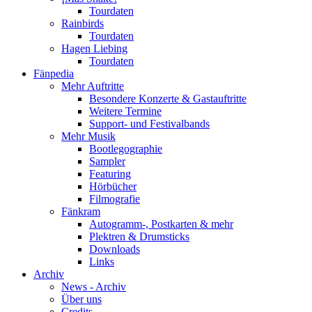
Tourdaten
Rainbirds
Tourdaten
Hagen Liebing
Tourdaten
Fänpedia
Mehr Auftritte
Besondere Konzerte & Gastauftritte
Weitere Termine
Support- und Festivalbands
Mehr Musik
Bootlegographie
Sampler
Featuring
Hörbücher
Filmografie
Fänkram
Autogramm-, Postkarten & mehr
Plektren & Drumsticks
Downloads
Links
Archiv
News - Archiv
Über uns
Credits