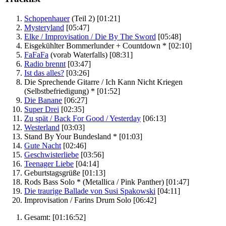
Schopenhauer
(Teil 2)
[01:21]
Mysteryland
[05:47]
Elke / Improvisation / Die By The Sword
[05:48]
Eisgekühlter Bommerlunder + Countdown *
[02:10]
FaFaFa
(vorab Waterfalls)
[08:31]
Radio brennt
[03:47]
Ist das alles?
[03:26]
Die Sprechende Gitarre / Ich Kann Nicht Kriegen
(Selbstbefriedigung) *
[01:52]
Die Banane
[06:27]
Super Drei
[02:35]
Zu spät / Back For Good / Yesterday
[06:13]
Westerland
[03:03]
Stand By Your Bundesland *
[01:03]
Gute Nacht
[02:46]
Geschwisterliebe
[03:56]
Teenager Liebe
[04:14]
Geburtstagsgrüße
[01:13]
Rods Bass Solo *
(Metallica / Pink Panther)
[01:47]
Die traurige Ballade von Susi Spakowski
[04:11]
Improvisation / Farins Drum Solo
[06:42]
Gesamt:
[01:16:52]