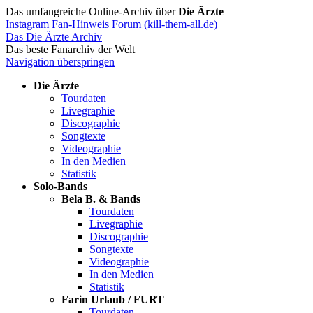
Das umfangreiche Online-Archiv über
Die Ärzte
Instagram
Fan-Hinweis
Forum (kill-them-all.de)
Das Die Ärzte Archiv
Das beste Fanarchiv der Welt
Navigation überspringen
Die Ärzte
Tourdaten
Livegraphie
Discographie
Songtexte
Videographie
In den Medien
Statistik
Solo-Bands
Bela B. & Bands
Tourdaten
Livegraphie
Discographie
Songtexte
Videographie
In den Medien
Statistik
Farin Urlaub / FURT
Tourdaten