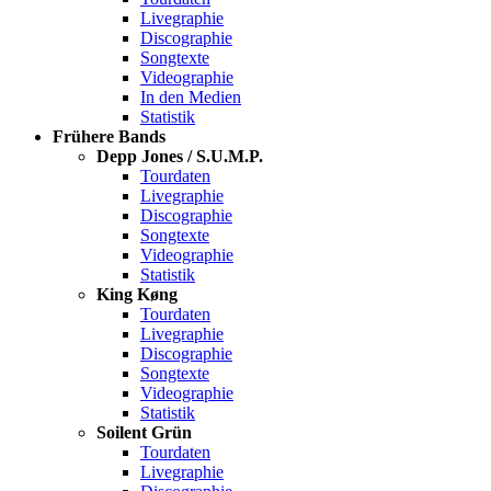
Livegraphie
Discographie
Songtexte
Videographie
In den Medien
Statistik
Frühere Bands
Depp Jones / S.U.M.P.
Tourdaten
Livegraphie
Discographie
Songtexte
Videographie
Statistik
King Køng
Tourdaten
Livegraphie
Discographie
Songtexte
Videographie
Statistik
Soilent Grün
Tourdaten
Livegraphie