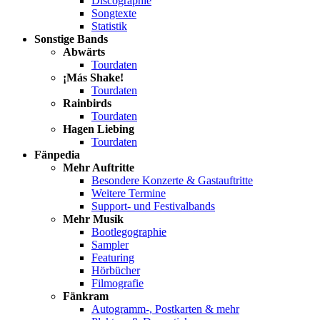
Discographie
Songtexte
Statistik
Sonstige Bands
Abwärts
Tourdaten
¡Más Shake!
Tourdaten
Rainbirds
Tourdaten
Hagen Liebing
Tourdaten
Fänpedia
Mehr Auftritte
Besondere Konzerte & Gastauftritte
Weitere Termine
Support- und Festivalbands
Mehr Musik
Bootlegographie
Sampler
Featuring
Hörbücher
Filmografie
Fänkram
Autogramm-, Postkarten & mehr