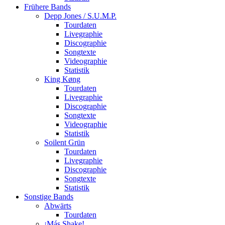
Frühere Bands
Depp Jones / S.U.M.P.
Tourdaten
Livegraphie
Discographie
Songtexte
Videographie
Statistik
King Køng
Tourdaten
Livegraphie
Discographie
Songtexte
Videographie
Statistik
Soilent Grün
Tourdaten
Livegraphie
Discographie
Songtexte
Statistik
Sonstige Bands
Abwärts
Tourdaten
¡Más Shake!