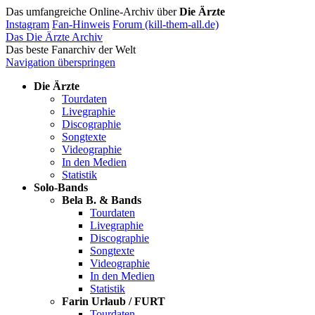
Das umfangreiche Online-Archiv über
Die Ärzte
Instagram
Fan-Hinweis
Forum (kill-them-all.de)
Das Die Ärzte Archiv
Das beste Fanarchiv der Welt
Navigation überspringen
Die Ärzte
Tourdaten
Livegraphie
Discographie
Songtexte
Videographie
In den Medien
Statistik
Solo-Bands
Bela B. & Bands
Tourdaten
Livegraphie
Discographie
Songtexte
Videographie
In den Medien
Statistik
Farin Urlaub / FURT
Tourdaten