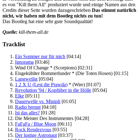
es von "Kill them All" produziert wurde und einige Namen aus den
Credits dieser Seite wurden dazugeschrieben
Das stimmt natürlich
nicht, wir haben mit dem Bootleg nichts zu tun!
Das Bootleg hat eine sehr gute Soundqualität!
Quelle:
kill-them-all.de
Tracklist
Ein Sommer nur für mich
[04:14]
Ignorama
[03:46]
Wind Of Change *
(Scorpions)
[02:31]
Eisgekühlter Bommerlunder *
(Die Toten Hosen)
[01:15]
Langweilig
[05:04]
1 2 X U (Lest die Prawda)
*
(Wire)
[01:07]
Revolution '94 / Kopfüber in die Hölle
[05:04]
Elke
[05:11]
Dauerwelle vs. Minipli
[01:05]
Radio brennt
[04:18]
Ist das alles?
[01:28]
Die Meister Des Instrumentes
[04:28]
FaFaFa / Blue Moon
[06:11]
Rock Rendezvous
[03:55]
Der lustige Astronaut
[03:37]