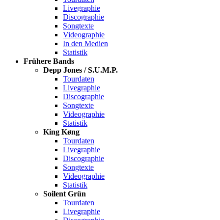
Livegraphie
Discographie
Songtexte
Videographie
In den Medien
Statistik
Frühere Bands
Depp Jones / S.U.M.P.
Tourdaten
Livegraphie
Discographie
Songtexte
Videographie
Statistik
King Køng
Tourdaten
Livegraphie
Discographie
Songtexte
Videographie
Statistik
Soilent Grün
Tourdaten
Livegraphie