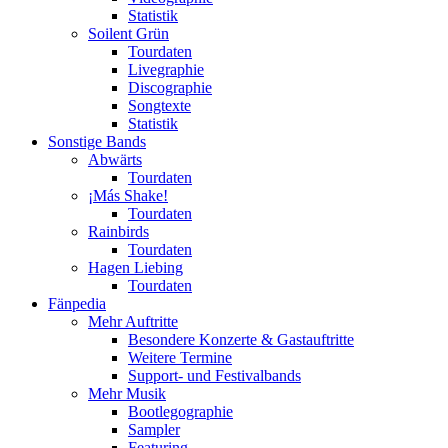
Statistik
Soilent Grün
Tourdaten
Livegraphie
Discographie
Songtexte
Statistik
Sonstige Bands
Abwärts
Tourdaten
¡Más Shake!
Tourdaten
Rainbirds
Tourdaten
Hagen Liebing
Tourdaten
Fänpedia
Mehr Auftritte
Besondere Konzerte & Gastauftritte
Weitere Termine
Support- und Festivalbands
Mehr Musik
Bootlegographie
Sampler
Featuring