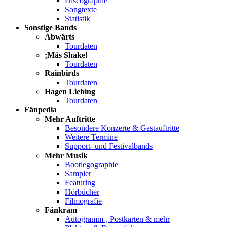
Discographie
Songtexte
Statistik
Sonstige Bands
Abwärts
Tourdaten
¡Más Shake!
Tourdaten
Rainbirds
Tourdaten
Hagen Liebing
Tourdaten
Fänpedia
Mehr Auftritte
Besondere Konzerte & Gastauftritte
Weitere Termine
Support- und Festivalbands
Mehr Musik
Bootlegographie
Sampler
Featuring
Hörbücher
Filmografie
Fänkram
Autogramm-, Postkarten & mehr