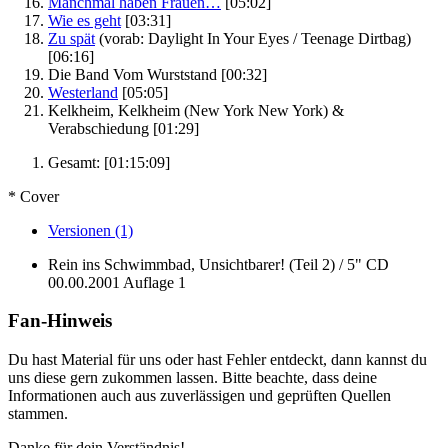
Manchmal haben Frauen…
[05:02]
Wie es geht
[03:31]
Zu spät
(vorab: Daylight In Your Eyes / Teenage Dirtbag)
[06:16]
Die Band Vom Wurststand
[00:32]
Westerland
[05:05]
Kelkheim, Kelkheim (New York New York) &
Verabschiedung
[01:29]
Gesamt:
[01:15:09]
* Cover
Versionen (1)
Rein ins Schwimmbad, Unsichtbarer! (Teil 2) / 5" CD
00.00.2001
Auflage 1
Fan-Hinweis
Du hast Material für uns oder hast Fehler entdeckt, dann kannst du
uns diese gern zukommen lassen. Bitte beachte, dass deine
Informationen auch aus zuverlässigen und geprüften Quellen
stammen.
Danke für dein Verständnis!