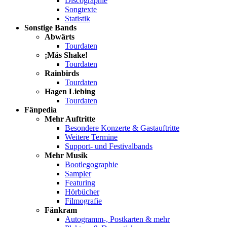
Discographie
Songtexte
Statistik
Sonstige Bands
Abwärts
Tourdaten
¡Más Shake!
Tourdaten
Rainbirds
Tourdaten
Hagen Liebing
Tourdaten
Fänpedia
Mehr Auftritte
Besondere Konzerte & Gastauftritte
Weitere Termine
Support- und Festivalbands
Mehr Musik
Bootlegographie
Sampler
Featuring
Hörbücher
Filmografie
Fänkram
Autogramm-, Postkarten & mehr