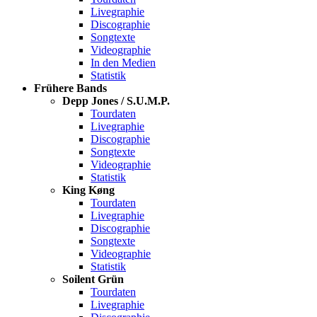
Livegraphie
Discographie
Songtexte
Videographie
In den Medien
Statistik
Frühere Bands
Depp Jones / S.U.M.P.
Tourdaten
Livegraphie
Discographie
Songtexte
Videographie
Statistik
King Køng
Tourdaten
Livegraphie
Discographie
Songtexte
Videographie
Statistik
Soilent Grün
Tourdaten
Livegraphie