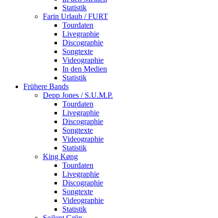
Statistik
Farin Urlaub / FURT
Tourdaten
Livegraphie
Discographie
Songtexte
Videographie
In den Medien
Statistik
Frühere Bands
Depp Jones / S.U.M.P.
Tourdaten
Livegraphie
Discographie
Songtexte
Videographie
Statistik
King Køng
Tourdaten
Livegraphie
Discographie
Songtexte
Videographie
Statistik
Soilent Grün