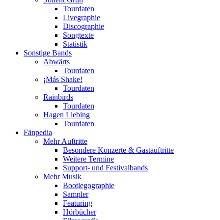
Tourdaten
Livegraphie
Discographie
Songtexte
Statistik
Sonstige Bands
Abwärts
Tourdaten
¡Más Shake!
Tourdaten
Rainbirds
Tourdaten
Hagen Liebing
Tourdaten
Fänpedia
Mehr Auftritte
Besondere Konzerte & Gastauftritte
Weitere Termine
Support- und Festivalbands
Mehr Musik
Bootlegographie
Sampler
Featuring
Hörbücher