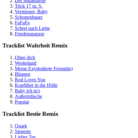
Der Misanthrop
Trick 17 m. S.
Vermissen, Baby
Schopenhauer
FaFaFa
Schrei nach Liebe
Friedenspanzer
Tracklist Wahrheit Remix
Ohne dich
Westerland
Meine Ex(plodierte Freundin)
Blumen
Rod Loves You
Kopfüber in die Hölle
Baby ich tu's
Außerirdische
Popstar
Tracklist Bestie Remix
Quark
Siegerin
Lieber Tee