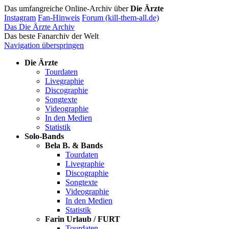
Das umfangreiche Online-Archiv über
Die Ärzte
Instagram
Fan-Hinweis
Forum (kill-them-all.de)
Das Die Ärzte Archiv
Das beste Fanarchiv der Welt
Navigation überspringen
Die Ärzte
Tourdaten
Livegraphie
Discographie
Songtexte
Videographie
In den Medien
Statistik
Solo-Bands
Bela B. & Bands
Tourdaten
Livegraphie
Discographie
Songtexte
Videographie
In den Medien
Statistik
Farin Urlaub / FURT
Tourdaten