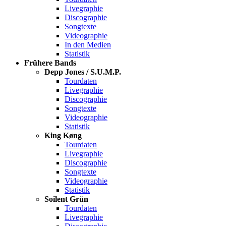
Livegraphie
Discographie
Songtexte
Videographie
In den Medien
Statistik
Frühere Bands
Depp Jones / S.U.M.P.
Tourdaten
Livegraphie
Discographie
Songtexte
Videographie
Statistik
King Køng
Tourdaten
Livegraphie
Discographie
Songtexte
Videographie
Statistik
Soilent Grün
Tourdaten
Livegraphie