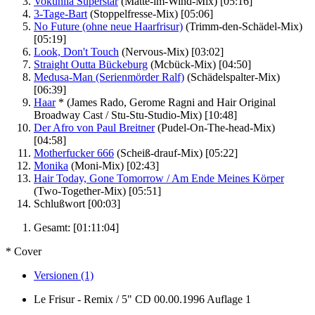
Vokuhila Superstar
(Matte-im-Wind-Mix)
[05:16]
3-Tage-Bart
(Stoppelfresse-Mix)
[05:06]
No Future (ohne neue Haarfrisur)
(Trimm-den-Schädel-Mix)
[05:19]
Look, Don't Touch
(Nervous-Mix)
[03:02]
Straight Outta Bückeburg
(Mcbück-Mix)
[04:50]
Medusa-Man (Serienmörder Ralf)
(Schädelspalter-Mix)
[06:39]
Haar
*
(James Rado, Gerome Ragni and Hair Original
Broadway Cast / Stu-Stu-Studio-Mix)
[10:48]
Der Afro von Paul Breitner
(Pudel-On-The-head-Mix)
[04:58]
Motherfucker 666
(Scheiß-drauf-Mix)
[05:22]
Monika
(Moni-Mix)
[02:43]
Hair Today, Gone Tomorrow / Am Ende Meines Körper
(Two-Together-Mix)
[05:51]
Schlußwort
[00:03]
Gesamt:
[01:11:04]
* Cover
Versionen (1)
Le Frisur - Remix / 5" CD
00.00.1996
Auflage 1