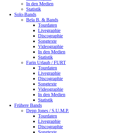
In den Medien
Statistik
Solo-Bands
Bela B. & Bands
Tourdaten
Livegraphie
Discographie
Songtexte
Videographie
In den Medien
Statistik
Farin Urlaub / FURT
Tourdaten
Livegraphie
Discographie
Songtexte
Videographie
In den Medien
Statistik
Frühere Bands
Depp Jones / S.U.M.P.
Tourdaten
Livegraphie
Discographie
Songtexte