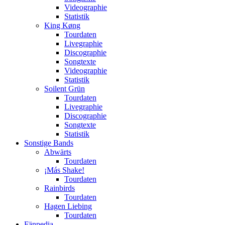
Videographie
Statistik
King Køng
Tourdaten
Livegraphie
Discographie
Songtexte
Videographie
Statistik
Soilent Grün
Tourdaten
Livegraphie
Discographie
Songtexte
Statistik
Sonstige Bands
Abwärts
Tourdaten
¡Más Shake!
Tourdaten
Rainbirds
Tourdaten
Hagen Liebing
Tourdaten
Fänpedia