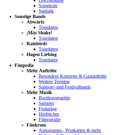
Discographie
Songtexte
Statistik
Sonstige Bands
Abwärts
Tourdaten
¡Más Shake!
Tourdaten
Rainbirds
Tourdaten
Hagen Liebing
Tourdaten
Fänpedia
Mehr Auftritte
Besondere Konzerte & Gastauftritte
Weitere Termine
Support- und Festivalbands
Mehr Musik
Bootlegographie
Sampler
Featuring
Hörbücher
Filmografie
Fänkram
Autogramm-, Postkarten & mehr