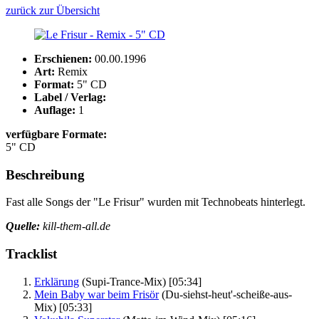
zurück zur Übersicht
Erschienen:
00.00.1996
Art:
Remix
Format:
5" CD
Label / Verlag:
Auflage:
1
verfügbare Formate:
5" CD
Beschreibung
Fast alle Songs der "Le Frisur" wurden mit Technobeats hinterlegt.
Quelle:
kill-them-all.de
Tracklist
Erklärung
(Supi-Trance-Mix)
[05:34]
Mein Baby war beim Frisör
(Du-siehst-heut'-scheiße-aus-
Mix)
[05:33]