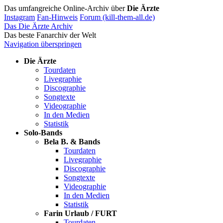
Das umfangreiche Online-Archiv über
Die Ärzte
Instagram
Fan-Hinweis
Forum (kill-them-all.de)
Das Die Ärzte Archiv
Das beste Fanarchiv der Welt
Navigation überspringen
Die Ärzte
Tourdaten
Livegraphie
Discographie
Songtexte
Videographie
In den Medien
Statistik
Solo-Bands
Bela B. & Bands
Tourdaten
Livegraphie
Discographie
Songtexte
Videographie
In den Medien
Statistik
Farin Urlaub / FURT
Tourdaten