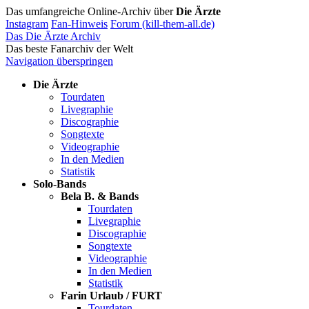
Das umfangreiche Online-Archiv über
Die Ärzte
Instagram
Fan-Hinweis
Forum (kill-them-all.de)
Das Die Ärzte Archiv
Das beste Fanarchiv der Welt
Navigation überspringen
Die Ärzte
Tourdaten
Livegraphie
Discographie
Songtexte
Videographie
In den Medien
Statistik
Solo-Bands
Bela B. & Bands
Tourdaten
Livegraphie
Discographie
Songtexte
Videographie
In den Medien
Statistik
Farin Urlaub / FURT
Tourdaten