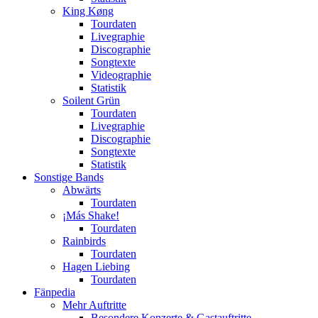
King Køng
Tourdaten
Livegraphie
Discographie
Songtexte
Videographie
Statistik
Soilent Grün
Tourdaten
Livegraphie
Discographie
Songtexte
Statistik
Sonstige Bands
Abwärts
Tourdaten
¡Más Shake!
Tourdaten
Rainbirds
Tourdaten
Hagen Liebing
Tourdaten
Fänpedia
Mehr Auftritte
Besondere Konzerte & Gastauftritte