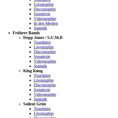
Livegraphie
Discographie
Songtexte
Videographie
In den Medien
Statistik
Frühere Bands
Depp Jones / S.U.M.P.
Tourdaten
Livegraphie
Discographie
Songtexte
Videographie
Statistik
King Køng
Tourdaten
Livegraphie
Discographie
Songtexte
Videographie
Statistik
Soilent Grün
Tourdaten
Livegraphie