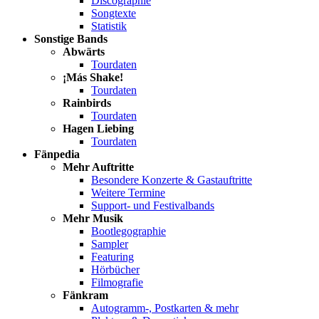
Discographie
Songtexte
Statistik
Sonstige Bands
Abwärts
Tourdaten
¡Más Shake!
Tourdaten
Rainbirds
Tourdaten
Hagen Liebing
Tourdaten
Fänpedia
Mehr Auftritte
Besondere Konzerte & Gastauftritte
Weitere Termine
Support- und Festivalbands
Mehr Musik
Bootlegographie
Sampler
Featuring
Hörbücher
Filmografie
Fänkram
Autogramm-, Postkarten & mehr