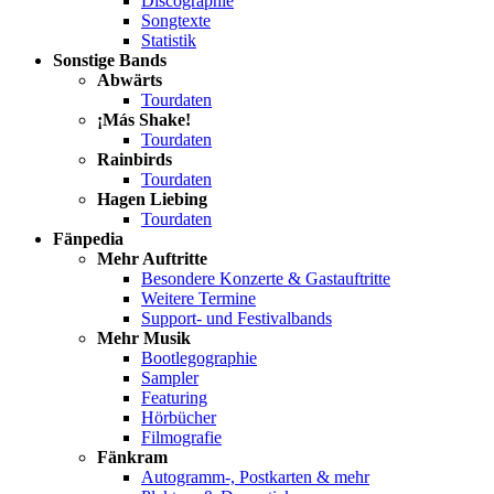
Discographie
Songtexte
Statistik
Sonstige Bands
Abwärts
Tourdaten
¡Más Shake!
Tourdaten
Rainbirds
Tourdaten
Hagen Liebing
Tourdaten
Fänpedia
Mehr Auftritte
Besondere Konzerte & Gastauftritte
Weitere Termine
Support- und Festivalbands
Mehr Musik
Bootlegographie
Sampler
Featuring
Hörbücher
Filmografie
Fänkram
Autogramm-, Postkarten & mehr