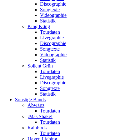
Discographie
Songtexte
Videographie
Statistik
King Køng
Tourdaten
Livegraphie
Discographie
Songtexte
Videographie
Statistik
Soilent Grün
Tourdaten
Livegraphie
Discographie
Songtexte
Statistik
Sonstige Bands
Abwärts
Tourdaten
¡Más Shake!
Tourdaten
Rainbirds
Tourdaten
Hagen Liebing