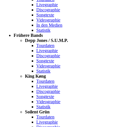
Livegraphie
Discographie
Songtexte
Videographie
In den Medien
Statistik
Frühere Bands
Depp Jones / S.U.M.P.
Tourdaten
Livegraphie
Discographie
Songtexte
Videographie
Statistik
King Køng
Tourdaten
Livegraphie
Discographie
Songtexte
Videographie
Statistik
Soilent Grün
Tourdaten
Livegraphie