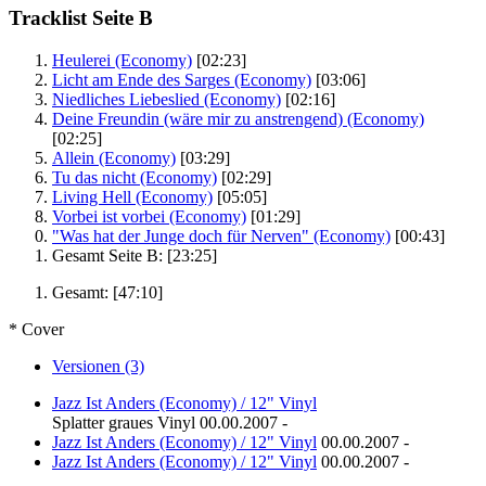
Tracklist Seite B
Heulerei (Economy)
[02:23]
Licht am Ende des Sarges (Economy)
[03:06]
Niedliches Liebeslied (Economy)
[02:16]
Deine Freundin (wäre mir zu anstrengend) (Economy)
[02:25]
Allein (Economy)
[03:29]
Tu das nicht (Economy)
[02:29]
Living Hell (Economy)
[05:05]
Vorbei ist vorbei (Economy)
[01:29]
"Was hat der Junge doch für Nerven" (Economy)
[00:43]
Gesamt Seite B:
[23:25]
Gesamt:
[47:10]
* Cover
Versionen (3)
Jazz Ist Anders (Economy) / 12" Vinyl
Splatter graues Vinyl
00.00.2007
-
Jazz Ist Anders (Economy) / 12" Vinyl
00.00.2007
-
Jazz Ist Anders (Economy) / 12" Vinyl
00.00.2007
-