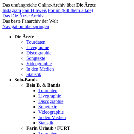
Das umfangreiche Online-Archiv über
Die Ärzte
Instagram
Fan-Hinweis
Forum (kill-them-all.de)
Das Die Ärzte Archiv
Das beste Fanarchiv der Welt
Navigation überspringen
Die Ärzte
Tourdaten
Livegraphie
Discographie
Songtexte
Videographie
In den Medien
Statistik
Solo-Bands
Bela B. & Bands
Tourdaten
Livegraphie
Discographie
Songtexte
Videographie
In den Medien
Statistik
Farin Urlaub / FURT
Tourdaten