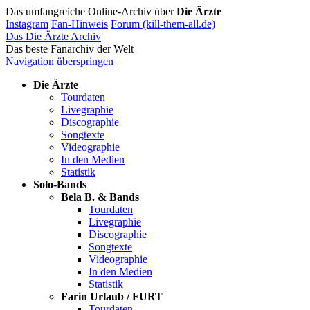
Das umfangreiche Online-Archiv über
Die Ärzte
Instagram
Fan-Hinweis
Forum (kill-them-all.de)
Das Die Ärzte Archiv
Das beste Fanarchiv der Welt
Navigation überspringen
Die Ärzte
Tourdaten
Livegraphie
Discographie
Songtexte
Videographie
In den Medien
Statistik
Solo-Bands
Bela B. & Bands
Tourdaten
Livegraphie
Discographie
Songtexte
Videographie
In den Medien
Statistik
Farin Urlaub / FURT
Tourdaten