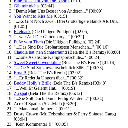
Eine Botschaft von Die Ärzte
[01:19]
Gib mir nichts
[03:44]
"Damit Man Uns Besser von Anderen..."
[00:09]
You Want to Kiss Me
[03:15]
"...Es Gibt Noch Zwei, Drei Großartigere Bands Als Uns..."
[01:05]
Ekelpack
(Die Ulkigen Pulkigen)
[02:05]
"...war Auf Der Gartenparty..."
[00:22]
Füße vom Tisch
(Die Ulkigen Pulkigen)
[02:24]
"...Das Sind Die Großartigsten Menschen..."
[00:16]
Claudia hat 'nen Schäferhund
(Bela the B's Remix)
[03:00]
"...Eine Asiatische Kampfsportschule..."
[00:24]
Sweet Sweet Gwendoline
(Bela The B's Remix)
[01:14]
"...Die Sind So Unwahrscheinlich Süß..."
[00:33]
Erna P.
(Bela The B's Remix)
[02:02]
"...Er Redet Ja Ungern über..."
[00:32]
Buddy Holly’s Brille
(Bela The B's Remix)
[03:48]
"...Weil Er Gelernt Hat..."
[00:19]
Zu spät
(Bela The B's Remix)
[05:12]
"...Sie Soll Doch Damit Fertig Werden..."
[00:34]
Ace Of Spades
(S.U.M.P.)
[03:20]
"...Manchmal, Immer..."
[00:11]
Dusty Crown
(Mr. Felsenheimer & Perry Spinoza Gang)
[03:04]
"Kein Kommentar!!!"
[00:05]