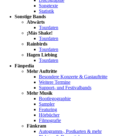
Discographie
Songtexte
Statistik
Sonstige Bands
Abwärts
Tourdaten
¡Más Shake!
Tourdaten
Rainbirds
Tourdaten
Hagen Liebing
Tourdaten
Fänpedia
Mehr Auftritte
Besondere Konzerte & Gastauftritte
Weitere Termine
Support- und Festivalbands
Mehr Musik
Bootlegographie
Sampler
Featuring
Hörbücher
Filmografie
Fänkram
Autogramm-, Postkarten & mehr