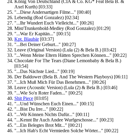
König Von Deutschland
(CIA & Co. KG* Feat Bela B. &
Axel Kurth)
[03:33]
"...Diese Andersartigen Filme..."
[00:40]
Lebendig
(Rod Gonzalez)
[02:34]
"...Ihr Wundert Euch Vielleicht..."
[00:26]
Mist/Trunkenbold-Medley
(Rod Gonzalez)
[01:29]
"...War Er Kapitän..."
[00:15]
Kpt. Blaubär
[03:37]
"...Bei Deiner Geburt..."
[00:27]
Leave (Original Version)
(Lula (2) & Bela B.)
[03:42]
"...Wenn Meine Eltern Hätten Sprechen Können..."
[00:22]
Chocolate For The Tears
(Diane Lemonbaby & Bela B.)
[03:54]
"...Das Nächste Lied..."
[00:19]
Der Baldower
(Bela B. And The Western Playboys)
[06:11]
"...Ich Muß Mich Für Das Benehmen..."
[00:26]
Leave (Acoustic Version)
(Lula (2) & Bela B.)
[03:46]
"...Wie So'n Roter Faden..."
[00:25]
Shit Piece
[03:05]
"...Und Wünschen Euch Einen..."
[00:15]
"...Bist Du Irre..."
[00:22]
"...Wir Können Nichts Dafür..."
[00:11]
"...Kennt Ihr Auch Andee Wurfgeschosse..."
[00:23]
"...Ein Belegtes Brot Mit..."
[00:21]
"...Ich Hab's Echt Vermieden Solche Wörter..."
[00:22]