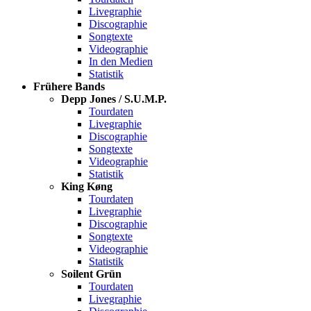
Livegraphie
Discographie
Songtexte
Videographie
In den Medien
Statistik
Frühere Bands
Depp Jones / S.U.M.P.
Tourdaten
Livegraphie
Discographie
Songtexte
Videographie
Statistik
King Køng
Tourdaten
Livegraphie
Discographie
Songtexte
Videographie
Statistik
Soilent Grün
Tourdaten
Livegraphie