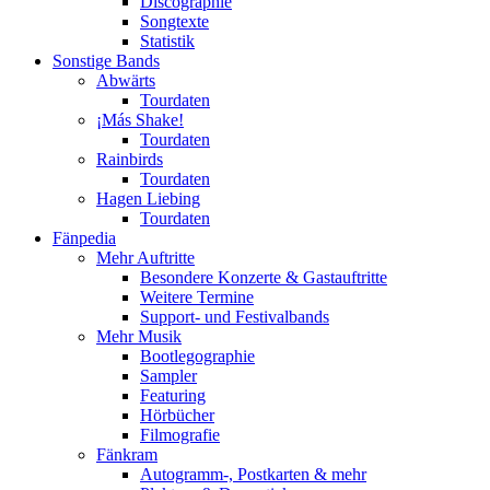
Discographie
Songtexte
Statistik
Sonstige Bands
Abwärts
Tourdaten
¡Más Shake!
Tourdaten
Rainbirds
Tourdaten
Hagen Liebing
Tourdaten
Fänpedia
Mehr Auftritte
Besondere Konzerte & Gastauftritte
Weitere Termine
Support- und Festivalbands
Mehr Musik
Bootlegographie
Sampler
Featuring
Hörbücher
Filmografie
Fänkram
Autogramm-, Postkarten & mehr