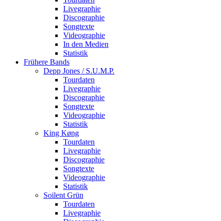
Livegraphie
Discographie
Songtexte
Videographie
In den Medien
Statistik
Frühere Bands
Depp Jones / S.U.M.P.
Tourdaten
Livegraphie
Discographie
Songtexte
Videographie
Statistik
King Køng
Tourdaten
Livegraphie
Discographie
Songtexte
Videographie
Statistik
Soilent Grün
Tourdaten
Livegraphie