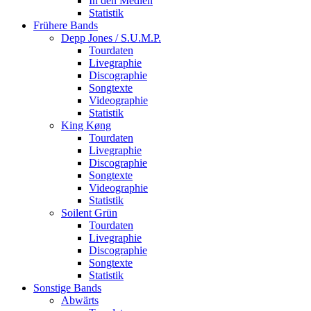
In den Medien
Statistik
Frühere Bands
Depp Jones / S.U.M.P.
Tourdaten
Livegraphie
Discographie
Songtexte
Videographie
Statistik
King Køng
Tourdaten
Livegraphie
Discographie
Songtexte
Videographie
Statistik
Soilent Grün
Tourdaten
Livegraphie
Discographie
Songtexte
Statistik
Sonstige Bands
Abwärts