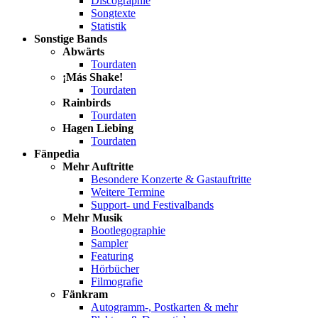
Discographie
Songtexte
Statistik
Sonstige Bands
Abwärts
Tourdaten
¡Más Shake!
Tourdaten
Rainbirds
Tourdaten
Hagen Liebing
Tourdaten
Fänpedia
Mehr Auftritte
Besondere Konzerte & Gastauftritte
Weitere Termine
Support- und Festivalbands
Mehr Musik
Bootlegographie
Sampler
Featuring
Hörbücher
Filmografie
Fänkram
Autogramm-, Postkarten & mehr