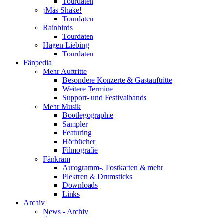
Tourdaten
¡Más Shake!
Tourdaten
Rainbirds
Tourdaten
Hagen Liebing
Tourdaten
Fänpedia
Mehr Auftritte
Besondere Konzerte & Gastauftritte
Weitere Termine
Support- und Festivalbands
Mehr Musik
Bootlegographie
Sampler
Featuring
Hörbücher
Filmografie
Fänkram
Autogramm-, Postkarten & mehr
Plektren & Drumsticks
Downloads
Links
Archiv
News - Archiv