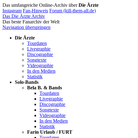
Das umfangreiche Online-Archiv über
Die Ärzte
Instagram
Fan-Hinweis
Forum (kill-them-all.de)
Das Die Ärzte Archiv
Das beste Fanarchiv der Welt
Navigation überspringen
Die Ärzte
Tourdaten
Livegraphie
Discographie
Songtexte
Videographie
In den Medien
Statistik
Solo-Bands
Bela B. & Bands
Tourdaten
Livegraphie
Discographie
Songtexte
Videographie
In den Medien
Statistik
Farin Urlaub / FURT
Tourdaten