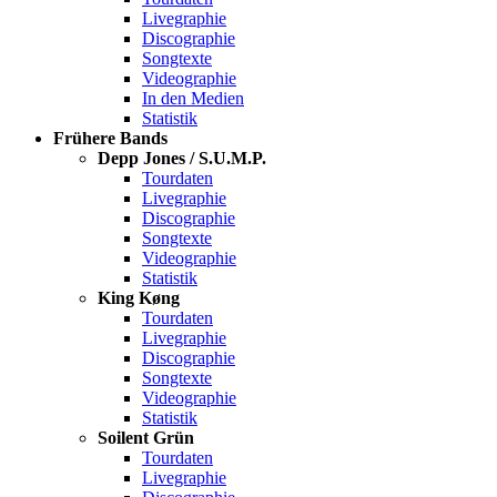
Livegraphie
Discographie
Songtexte
Videographie
In den Medien
Statistik
Frühere Bands
Depp Jones / S.U.M.P.
Tourdaten
Livegraphie
Discographie
Songtexte
Videographie
Statistik
King Køng
Tourdaten
Livegraphie
Discographie
Songtexte
Videographie
Statistik
Soilent Grün
Tourdaten
Livegraphie