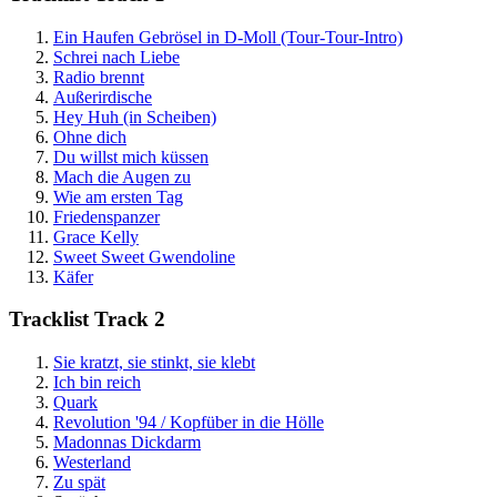
Ein Haufen Gebrösel in D-Moll (Tour-Tour-Intro)
Schrei nach Liebe
Radio brennt
Außerirdische
Hey Huh (in Scheiben)
Ohne dich
Du willst mich küssen
Mach die Augen zu
Wie am ersten Tag
Friedenspanzer
Grace Kelly
Sweet Sweet Gwendoline
Käfer
Tracklist Track 2
Sie kratzt, sie stinkt, sie klebt
Ich bin reich
Quark
Revolution '94 / Kopfüber in die Hölle
Madonnas Dickdarm
Westerland
Zu spät