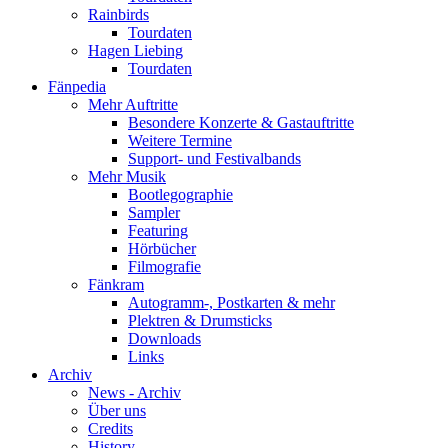
Rainbirds
Tourdaten
Hagen Liebing
Tourdaten
Fänpedia
Mehr Auftritte
Besondere Konzerte & Gastauftritte
Weitere Termine
Support- und Festivalbands
Mehr Musik
Bootlegographie
Sampler
Featuring
Hörbücher
Filmografie
Fänkram
Autogramm-, Postkarten & mehr
Plektren & Drumsticks
Downloads
Links
Archiv
News - Archiv
Über uns
Credits
History