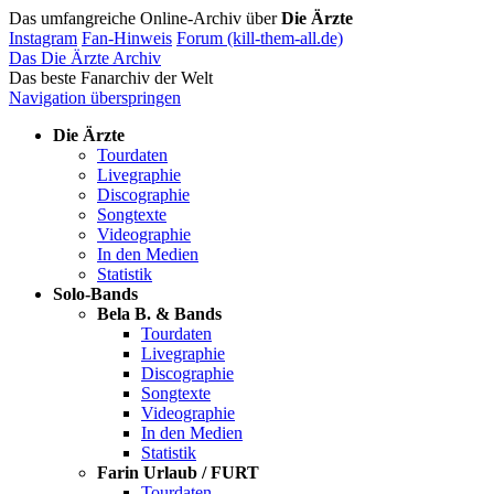
Das umfangreiche Online-Archiv über
Die Ärzte
Instagram
Fan-Hinweis
Forum (kill-them-all.de)
Das Die Ärzte Archiv
Das beste Fanarchiv der Welt
Navigation überspringen
Die Ärzte
Tourdaten
Livegraphie
Discographie
Songtexte
Videographie
In den Medien
Statistik
Solo-Bands
Bela B. & Bands
Tourdaten
Livegraphie
Discographie
Songtexte
Videographie
In den Medien
Statistik
Farin Urlaub / FURT
Tourdaten