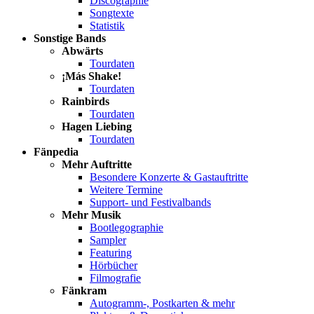
Discographie
Songtexte
Statistik
Sonstige Bands
Abwärts
Tourdaten
¡Más Shake!
Tourdaten
Rainbirds
Tourdaten
Hagen Liebing
Tourdaten
Fänpedia
Mehr Auftritte
Besondere Konzerte & Gastauftritte
Weitere Termine
Support- und Festivalbands
Mehr Musik
Bootlegographie
Sampler
Featuring
Hörbücher
Filmografie
Fänkram
Autogramm-, Postkarten & mehr