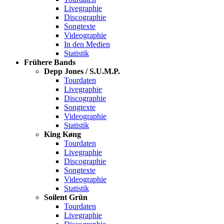
Livegraphie
Discographie
Songtexte
Videographie
In den Medien
Statistik
Frühere Bands
Depp Jones / S.U.M.P.
Tourdaten
Livegraphie
Discographie
Songtexte
Videographie
Statistik
King Køng
Tourdaten
Livegraphie
Discographie
Songtexte
Videographie
Statistik
Soilent Grün
Tourdaten
Livegraphie