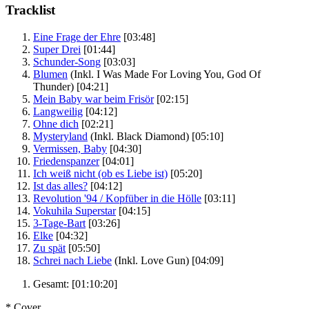
Tracklist
Eine Frage der Ehre
[03:48]
Super Drei
[01:44]
Schunder-Song
[03:03]
Blumen
(Inkl. I Was Made For Loving You, God Of
Thunder)
[04:21]
Mein Baby war beim Frisör
[02:15]
Langweilig
[04:12]
Ohne dich
[02:21]
Mysteryland
(Inkl. Black Diamond)
[05:10]
Vermissen, Baby
[04:30]
Friedenspanzer
[04:01]
Ich weiß nicht (ob es Liebe ist)
[05:20]
Ist das alles?
[04:12]
Revolution '94 / Kopfüber in die Hölle
[03:11]
Vokuhila Superstar
[04:15]
3-Tage-Bart
[03:26]
Elke
[04:32]
Zu spät
[05:50]
Schrei nach Liebe
(Inkl. Love Gun)
[04:09]
Gesamt:
[01:10:20]
* Cover