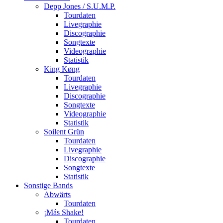
Depp Jones / S.U.M.P.
Tourdaten
Livegraphie
Discographie
Songtexte
Videographie
Statistik
King Køng
Tourdaten
Livegraphie
Discographie
Songtexte
Videographie
Statistik
Soilent Grün
Tourdaten
Livegraphie
Discographie
Songtexte
Statistik
Sonstige Bands
Abwärts
Tourdaten
¡Más Shake!
Tourdaten