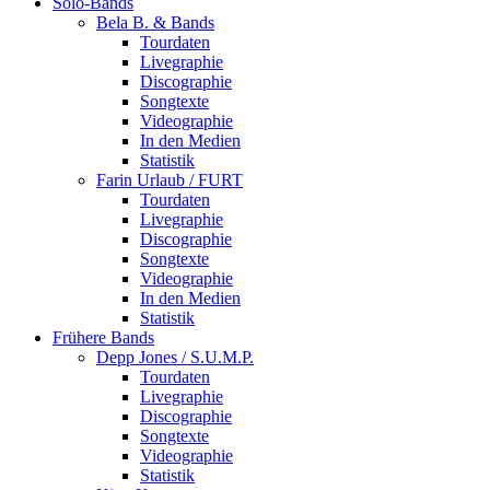
Solo-Bands
Bela B. & Bands
Tourdaten
Livegraphie
Discographie
Songtexte
Videographie
In den Medien
Statistik
Farin Urlaub / FURT
Tourdaten
Livegraphie
Discographie
Songtexte
Videographie
In den Medien
Statistik
Frühere Bands
Depp Jones / S.U.M.P.
Tourdaten
Livegraphie
Discographie
Songtexte
Videographie
Statistik