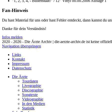
"1, 2, 3, 4, - Bullenstaat!" / 12" Vinyl
00.00.2006
Auflage 1
Fan-Hinweis
Du hast Material für uns oder hast Fehler entdeckt, dann kannst du 
Danke für dein Verständnis!
Infos melden
2020 - 2026 - Die Ärzte Archiv | die-aerzte-archiv.de ist keine offizie
Navigation überspringen
Links
Kontakt
Impressum
Datenschutz
Die Ärzte
Tourdaten
Livegraphie
Discographie
Songtexte
Videographie
In den Medien
Statistik