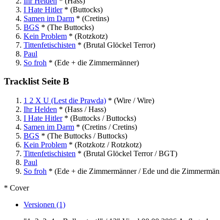
Ihr Helden
*
(Hass)
I Hate Hitler
*
(Buttocks)
Samen im Darm
*
(Cretins)
BGS
*
(The Buttocks)
Kein Problem
*
(Rotzkotz)
Tittenfetischisten
*
(Brutal Glöckel Terror)
Paul
So froh
*
(Ede + die Zimmermänner)
Tracklist Seite B
1 2 X U (Lest die Prawda)
*
(Wire / Wire)
Ihr Helden
*
(Hass / Hass)
I Hate Hitler
*
(Buttocks / Buttocks)
Samen im Darm
*
(Cretins / Cretins)
BGS
*
(The Buttocks / Buttocks)
Kein Problem
*
(Rotzkotz / Rotzkotz)
Tittenfetischisten
*
(Brutal Glöckel Terror / BGT)
Paul
So froh
*
(Ede + die Zimmermänner / Ede und die Zimmermän
* Cover
Versionen (1)