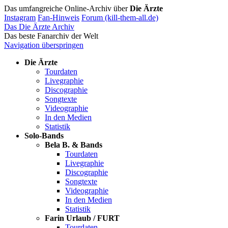
Das umfangreiche Online-Archiv über
Die Ärzte
Instagram
Fan-Hinweis
Forum (kill-them-all.de)
Das Die Ärzte Archiv
Das beste Fanarchiv der Welt
Navigation überspringen
Die Ärzte
Tourdaten
Livegraphie
Discographie
Songtexte
Videographie
In den Medien
Statistik
Solo-Bands
Bela B. & Bands
Tourdaten
Livegraphie
Discographie
Songtexte
Videographie
In den Medien
Statistik
Farin Urlaub / FURT
Tourdaten