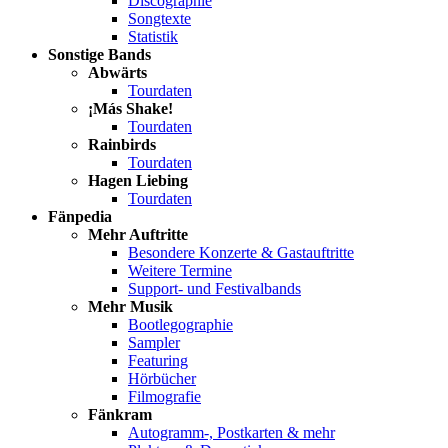
Discographie
Songtexte
Statistik
Sonstige Bands
Abwärts
Tourdaten
¡Más Shake!
Tourdaten
Rainbirds
Tourdaten
Hagen Liebing
Tourdaten
Fänpedia
Mehr Auftritte
Besondere Konzerte & Gastauftritte
Weitere Termine
Support- und Festivalbands
Mehr Musik
Bootlegographie
Sampler
Featuring
Hörbücher
Filmografie
Fänkram
Autogramm-, Postkarten & mehr