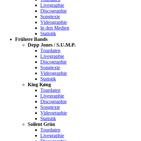
Livegraphie
Discographie
Songtexte
Videographie
In den Medien
Statistik
Frühere Bands
Depp Jones / S.U.M.P.
Tourdaten
Livegraphie
Discographie
Songtexte
Videographie
Statistik
King Køng
Tourdaten
Livegraphie
Discographie
Songtexte
Videographie
Statistik
Soilent Grün
Tourdaten
Livegraphie