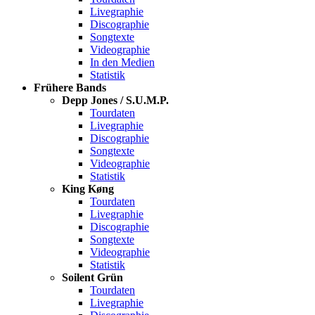
Livegraphie
Discographie
Songtexte
Videographie
In den Medien
Statistik
Frühere Bands
Depp Jones / S.U.M.P.
Tourdaten
Livegraphie
Discographie
Songtexte
Videographie
Statistik
King Køng
Tourdaten
Livegraphie
Discographie
Songtexte
Videographie
Statistik
Soilent Grün
Tourdaten
Livegraphie