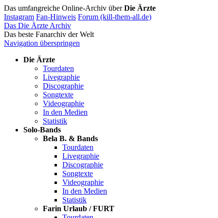
Das umfangreiche Online-Archiv über
Die Ärzte
Instagram
Fan-Hinweis
Forum (kill-them-all.de)
Das Die Ärzte Archiv
Das beste Fanarchiv der Welt
Navigation überspringen
Die Ärzte
Tourdaten
Livegraphie
Discographie
Songtexte
Videographie
In den Medien
Statistik
Solo-Bands
Bela B. & Bands
Tourdaten
Livegraphie
Discographie
Songtexte
Videographie
In den Medien
Statistik
Farin Urlaub / FURT
Tourdaten