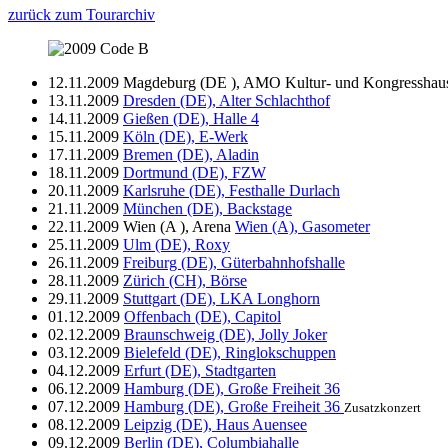
zurück zum Tourarchiv
12.11.2009
Magdeburg (DE ), AMO Kultur- und Kongresshau
13.11.2009
Dresden (DE), Alter Schlachthof
14.11.2009
Gießen (DE), Halle 4
15.11.2009
Köln (DE), E-Werk
17.11.2009
Bremen (DE), Aladin
18.11.2009
Dortmund (DE), FZW
20.11.2009
Karlsruhe (DE), Festhalle Durlach
21.11.2009
München (DE), Backstage
22.11.2009
Wien (A ), Arena
Wien (A), Gasometer
25.11.2009
Ulm (DE), Roxy
26.11.2009
Freiburg (DE), Güterbahnhofshalle
28.11.2009
Zürich (CH), Börse
29.11.2009
Stuttgart (DE), LKA Longhorn
01.12.2009
Offenbach (DE), Capitol
02.12.2009
Braunschweig (DE), Jolly Joker
03.12.2009
Bielefeld (DE), Ringlokschuppen
04.12.2009
Erfurt (DE), Stadtgarten
06.12.2009
Hamburg (DE), Große Freiheit 36
07.12.2009
Hamburg (DE), Große Freiheit 36
Zusatzkonzert
08.12.2009
Leipzig (DE), Haus Auensee
09.12.2009
Berlin (DE), Columbiahalle