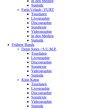
In den Medien
Statistik
Farin Urlaub / FURT
Tourdaten
Livegraphie
Discographie
Songtexte
Videographie
In den Medien
Statistik
Frühere Bands
Depp Jones / S.U.M.P.
Tourdaten
Livegraphie
Discographie
Songtexte
Videographie
Statistik
King Køng
Tourdaten
Livegraphie
Discographie
Songtexte
Videographie
Statistik