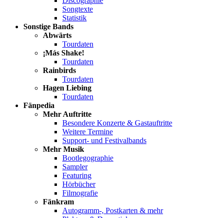
Discographie
Songtexte
Statistik
Sonstige Bands
Abwärts
Tourdaten
¡Más Shake!
Tourdaten
Rainbirds
Tourdaten
Hagen Liebing
Tourdaten
Fänpedia
Mehr Auftritte
Besondere Konzerte & Gastauftritte
Weitere Termine
Support- und Festivalbands
Mehr Musik
Bootlegographie
Sampler
Featuring
Hörbücher
Filmografie
Fänkram
Autogramm-, Postkarten & mehr