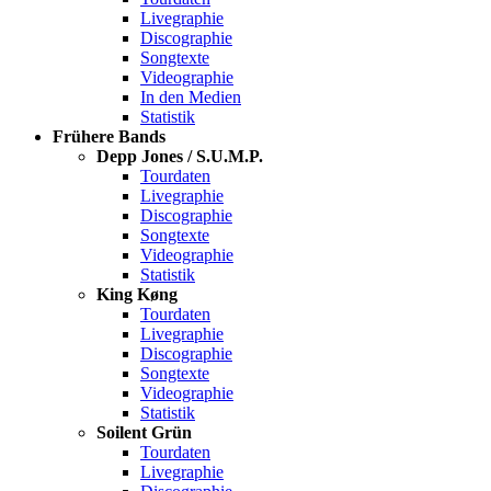
Livegraphie
Discographie
Songtexte
Videographie
In den Medien
Statistik
Frühere Bands
Depp Jones / S.U.M.P.
Tourdaten
Livegraphie
Discographie
Songtexte
Videographie
Statistik
King Køng
Tourdaten
Livegraphie
Discographie
Songtexte
Videographie
Statistik
Soilent Grün
Tourdaten
Livegraphie