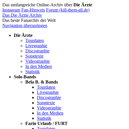
Das umfangreiche Online-Archiv über
Die Ärzte
Instagram
Fan-Hinweis
Forum (kill-them-all.de)
Das Die Ärzte Archiv
Das beste Fanarchiv der Welt
Navigation überspringen
Die Ärzte
Tourdaten
Livegraphie
Discographie
Songtexte
Videographie
In den Medien
Statistik
Solo-Bands
Bela B. & Bands
Tourdaten
Livegraphie
Discographie
Songtexte
Videographie
In den Medien
Statistik
Farin Urlaub / FURT
Tourdaten