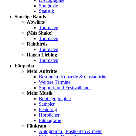
Discographie
Songtexte
Statistik
Sonstige Bands
Abwärts
Tourdaten
¡Más Shake!
Tourdaten
Rainbirds
Tourdaten
Hagen Liebing
Tourdaten
Fänpedia
Mehr Auftritte
Besondere Konzerte & Gastauftritte
Weitere Termine
Support- und Festivalbands
Mehr Musik
Bootlegographie
Sampler
Featuring
Hörbücher
Filmografie
Fänkram
Autogramm-, Postkarten & mehr