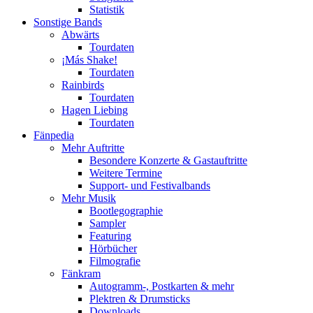
Statistik
Sonstige Bands
Abwärts
Tourdaten
¡Más Shake!
Tourdaten
Rainbirds
Tourdaten
Hagen Liebing
Tourdaten
Fänpedia
Mehr Auftritte
Besondere Konzerte & Gastauftritte
Weitere Termine
Support- und Festivalbands
Mehr Musik
Bootlegographie
Sampler
Featuring
Hörbücher
Filmografie
Fänkram
Autogramm-, Postkarten & mehr
Plektren & Drumsticks
Downloads