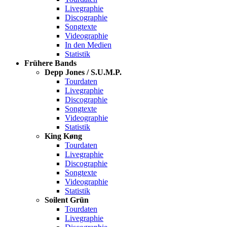
Livegraphie
Discographie
Songtexte
Videographie
In den Medien
Statistik
Frühere Bands
Depp Jones / S.U.M.P.
Tourdaten
Livegraphie
Discographie
Songtexte
Videographie
Statistik
King Køng
Tourdaten
Livegraphie
Discographie
Songtexte
Videographie
Statistik
Soilent Grün
Tourdaten
Livegraphie