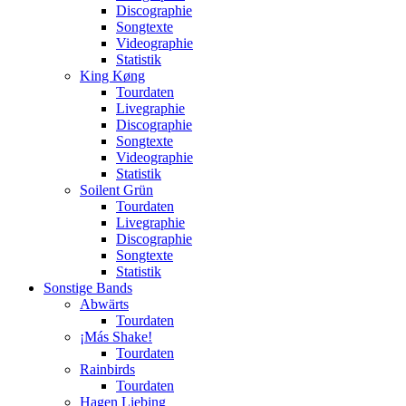
Discographie
Songtexte
Videographie
Statistik
King Køng
Tourdaten
Livegraphie
Discographie
Songtexte
Videographie
Statistik
Soilent Grün
Tourdaten
Livegraphie
Discographie
Songtexte
Statistik
Sonstige Bands
Abwärts
Tourdaten
¡Más Shake!
Tourdaten
Rainbirds
Tourdaten
Hagen Liebing