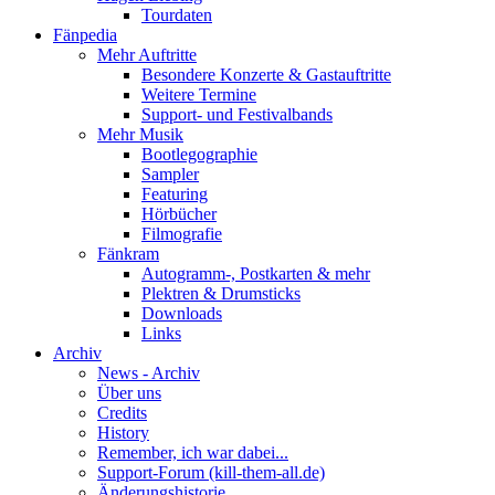
Tourdaten
Fänpedia
Mehr Auftritte
Besondere Konzerte & Gastauftritte
Weitere Termine
Support- und Festivalbands
Mehr Musik
Bootlegographie
Sampler
Featuring
Hörbücher
Filmografie
Fänkram
Autogramm-, Postkarten & mehr
Plektren & Drumsticks
Downloads
Links
Archiv
News - Archiv
Über uns
Credits
History
Remember, ich war dabei...
Support-Forum (kill-them-all.de)
Änderungshistorie