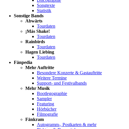
Discographie
Songtexte
Statistik
Sonstige Bands
Abwärts
Tourdaten
¡Más Shake!
Tourdaten
Rainbirds
Tourdaten
Hagen Liebing
Tourdaten
Fänpedia
Mehr Auftritte
Besondere Konzerte & Gastauftritte
Weitere Termine
Support- und Festivalbands
Mehr Musik
Bootlegographie
Sampler
Featuring
Hörbücher
Filmografie
Fänkram
Autogramm-, Postkarten & mehr