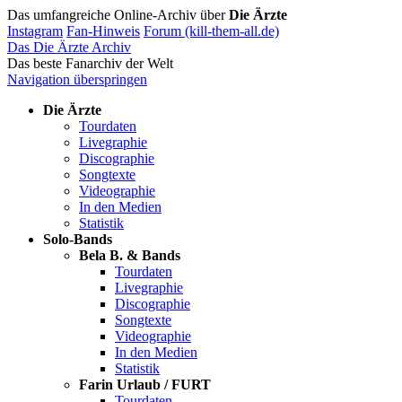
Das umfangreiche Online-Archiv über
Die Ärzte
Instagram
Fan-Hinweis
Forum (kill-them-all.de)
Das Die Ärzte Archiv
Das beste Fanarchiv der Welt
Navigation überspringen
Die Ärzte
Tourdaten
Livegraphie
Discographie
Songtexte
Videographie
In den Medien
Statistik
Solo-Bands
Bela B. & Bands
Tourdaten
Livegraphie
Discographie
Songtexte
Videographie
In den Medien
Statistik
Farin Urlaub / FURT
Tourdaten